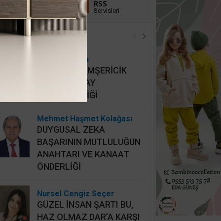
Linkedin
RSS
Takip Et
Servisleri
öşe Yazarları
Hidayet Şişkin
MAHALLİ HEMŞERİCİK
YERİNE HATAY
HEMŞERİCİLİĞİ
Mehmet Haşmet Kolağası
DUYGUSAL ZEKA
BAŞARININ MUTLULUĞUN
ANAHTARI VE KANAAT
ÖNDERLİĞİ
Nursel Cengiz Seçer
GÜZEL İNSAN ŞARTI BU,
HAZ OLMAZ DAR’A KARŞI