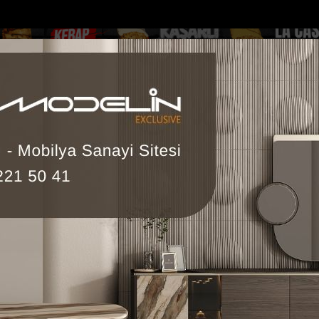
DOLAR
46.2686
EURO
53.5186
AL
Y
GÜNDEM
MAGAZİN
KADIN-YAŞAM
SPOR
SAĞLIK
Sİ
Yazarlar
Web TV
 Heykeli
Büyükşehirden üreticiye yem ezme makinesi des...
Mersi
 GÖKSU
m