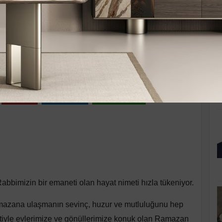
K
rşamba 11:10
Pinle
Linkedin
WhatsApp
e Rabbimizin bir emaneti olan hayat nimeti hızla tükeniyor.
mazana ulaşmanın sevinç, huzur ve mutluluğunu hep
iretiyle evlerimize ve gönüllerimize konuk olan Ramazan