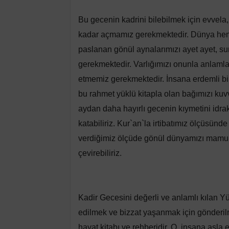
Bu gecenin kadrini bilebilmek için evvela,
kadar açmamız gerekmektedir. Dünya he
paslanan gönül aynalarımızı ayet ayet, su
gerekmektedir. Varlığımızı onunla anlaml
etmemiz gerekmektedir. İnsana erdemli bi
bu rahmet yüklü kitapla olan bağımızı ku
aydan daha hayırlı gecenin kıymetini idra
katabiliriz. Kur`an`la irtibatımız ölçüsün
verdiğimiz ölçüde gönül dünyamızı mamur
çevirebiliriz.
Kadir Gecesini değerli ve anlamlı kılan Yü
edilmek ve bizzat yaşanmak için gönderilmiş
hayat kitabı ve rehberidir. O, insana asla 