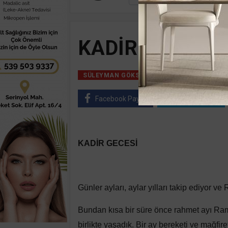
KADİR GECESİ
26 Mart, 2025, Ça
SÜLEYMAN GÖKSU
Facebook Paylaş
Twitter Paylaş
KADİR GECESİ
Günler ayları, aylar yılları takip ediyor v
Bundan kısa bir süre önce rahmet ayı Ra
birlikte yaşadık. Bir ay bereketi ve mağf