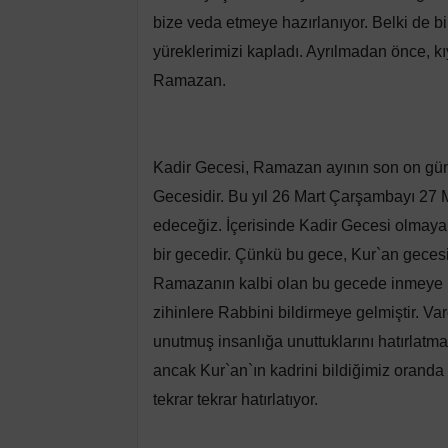
bize veda etmeye hazırlanıyor. Belki de b
yüreklerimizi kapladı. Ayrılmadan önce, kı
Ramazan.
Kadir Gecesi, Ramazan ayının son on günü
Gecesidir. Bu yıl 26 Mart Çarşambayı 27
edeceğiz. İçerisinde Kadir Gecesi olmayan
bir gecedir. Çünkü bu gece, Kur`an gecesi
Ramazanın kalbi olan bu gecede inmeye ba
zihinlere Rabbini bildirmeye gelmiştir. V
unutmuş insanlığa unuttuklarını hatırlatmak
ancak Kur`an`ın kadrini bildiğimiz oranda 
tekrar tekrar hatırlatıyor.