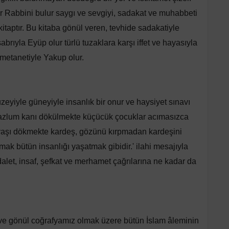
r Rabbini bulur saygı ve sevgiyi, sadakat ve muhabbeti
r kitaptır. Bu kitaba gönül veren, tevhide sadakatiyle
sabrıyla Eyüp olur türlü tuzaklara karşı iffet ve hayasıyla
ı metanetiyle Yakup olur.
zeyiyle güneyiyle insanlık bir onur ve haysiyet sınavı
mazlum kanı dökülmekte küçücük çocuklar acımasızca
özyaşı dökmekte kardeş, gözünü kırpmadan kardeşini
mak bütün insanlığı yaşatmak gibidir.' ilahi mesajıyla
alet, insaf, şefkat ve merhamet çağrılarına ne kadar da
ve gönül coğrafyamız olmak üzere bütün İslam âleminin