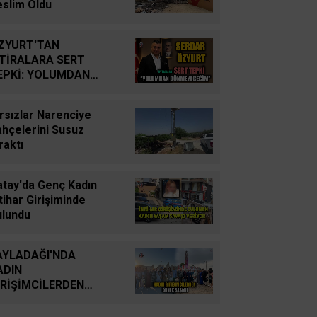
YUTTUK...
eslim Oldu
İsmail Cingöz
ZYURT'TAN
Yarım Kalan Stratejik
FTİRALARA SERT
Hayallerden Küresel
EPKİ: YOLUMDAN
Savunma Gücüne: Türk
ÖNMEYECEĞİM
Savunma Sanayiinin
rsızlar Narenciye
Tarihsel Yolculuğu
ahçelerini Susuz
raktı
Oğuz Kağan Neşeli
Enerji Jeopolitiğinde Yeni
atay'da Genç Kadın
Bir Dönem: Kerkük’ten
tihar Girişiminde
Ceyhan’a Stratejik
ulundu
Birleşme
AYLADAĞI'NDA
Ahmet Süreyya DURNA
ADIN
SARAYKENT’TE ŞİİR
İRİŞİMCİLERDEN
ŞÖLENİ
RNEK BAŞARI