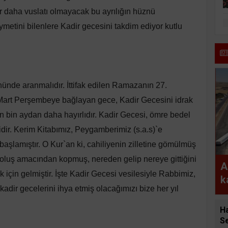
ir daha vuslatı olmayacak bu ayrılığın hüznü
ymetini bilenlere Kadir gecesini takdim ediyor kutlu
nde aranmalıdır. İttifak edilen Ramazanın 27.
 Mart Perşembeye bağlayan gece, Kadir Gecesini idrak
 bin aydan daha hayırlıdır. Kadir Gecesi, ömre bedel
dir. Kerim Kitabımız, Peygamberimiz (s.a.s)`e
şlamıştır. O Kur`an ki, cahiliyenin zilletine gömülmüş
aroluş amacından kopmuş, nereden gelip nereye gittiğini
A
 için gelmiştir. İşte Kadir Gecesi vesilesiyle Rabbimiz,
k
kadir gecelerini ihya etmiş olacağımızı bize her yıl
g
y
H
Se