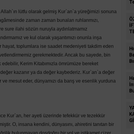
T
 Allah`ın lütfu olarak gelmiş Kur`an`a yüreğimizi sonuna
Ö
ngâmesinde zaman zaman bunalan ruhlarımızı,
İ
re sure ilahi sözün nuruyla aydınlatmamız
T
andırmamız ve kul olarak yaşantımızı onunla inşa
D
r hayat, toplumlara ise saadet medeniyeti takdim eden
Hı
B
vvetlendirmemiz gerekmektedir. Ancak bu sayede, bin
Bı
k edebilir, Kerim Kitabımızla ömrümüze bereket
de değer kazanır ya da değer kaybederiz. Kur`an`a değer
H
 ve mesut eder, dünyamızı da barış ve esenlik yurduna
İn
B
Y
K
ce Kur`an, her ayeti üzerinde tefekkür ve tezekkür
G
tir. O, insana kendini, dünyasını, ahiretini tanıtan bir
Ö
eğrilik bulunmayan dosdoğru bir yol ve istikamet çizer.