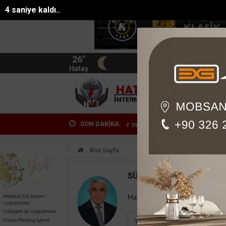
3 saniye kaldı..
26°
BIST
13.744
Hatay
HATA
SON DAKİKA:
ı alamadığını iddia eden işçiler inş...
Kemerin yeni simgesi: Henna
Ana Sayfa
Yazarlar
Süleyman
SÜLEYMAN GÖKSU
Mail:
suleymangoksu@gmail.co