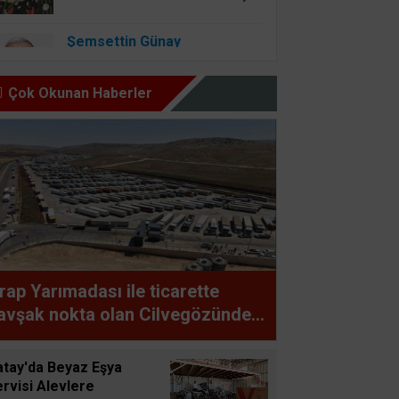
Şemsettin Günay
BİR BAŞIMIZI KALDIRIP
YAPILAN ANLAŞMALARI
Çok Okunan Haberler
GÖREBİLSEK
Osman Onbaşıgil
ALLAH SEVGİSİ OLAN
YERDE İYİLİK ve FAZİLET
OLUR
Süleyman GÖKSU
rap Yarımadası ile ticarette
Zaferler Ayı Ağustos
avşak nokta olan Cilvegözünden
ünde bin 500 tır giriş-çıkış
Sucan
apıyor
atay'da Beyaz Eşya
AYNI ENKAZIN TOZUNU
rvisi Alevlere