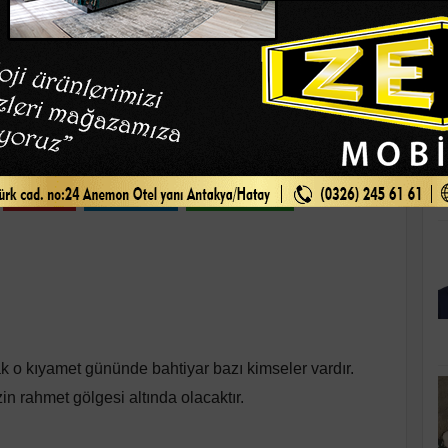
K
n Kazananları
 09:27
Pinle
Linkedin
WhatsApp
k o kıyamet gününde bahtiyar bazı kimseler vardır.
in rahmet gölgesi altında olacaktır.