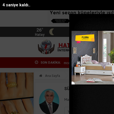
3 saniye kaldı..
26°
BIST
13.744
Hatay
HATA
SON DAKİKA:
ı kaybettiği gazetelerini almayınca an...
Antalyada fuhuşa aracılık 
Ana Sayfa
Yazarlar
Süleyman
SÜLEYMAN GÖKSU
Mail:
suleymangoksu@gmail.co