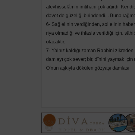
aleyhisselâmın imtihanı çok ağırdı. Kendisi
davet de güzellği birindendi... Buna rağme
6- Sağ elinin verdiğinden, sol elinin hab
riya olmadığı ve ihlâsla verildiği için, sâ
olacaktır.
7- Yalnız kaldığı zaman Rabbini zikreden 
damlayı çok sever; bir, dînini yaymak içi
O'nun aşkıyla dökülen gözyaşı damlası