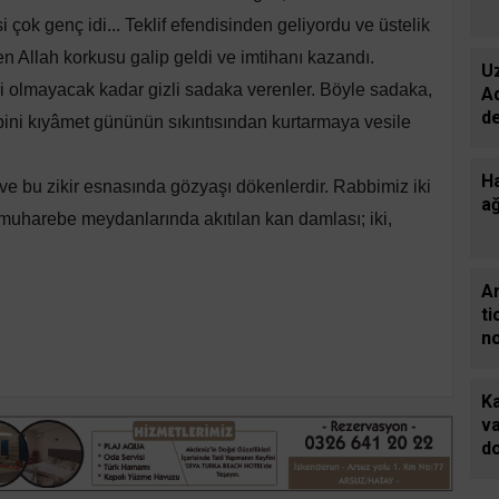
 çok genç idi... Teklif efendisinden geliyordu ve üstelik
n Allah korkusu galip geldi ve imtihanı kazandı.
U
eri olmayacak kadar gizli sadaka verenler. Böyle sadaka,
A
d
hibini kıyâmet gününün sıkıntısından kurtarmaya vesile
g
Ha
ve bu zikir esnasında gözyaşı dökenlerdir. Rabbimiz iki
ağ
n muharebe meydanlarında akıtılan kan damlası; iki,
Ar
ti
n
C
gü
K
gi
v
d
us
le