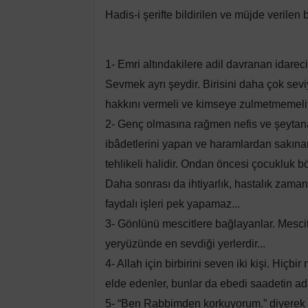
Hadis-i şerifte bildirilen ve müjde verilen
1- Emri altındakilere adil davranan idareci. B
Sevmek ayrı şeydir. Birisini daha çok sevi
hakkını vermeli ve kimseye zulmetmemeliy
2- Genç olmasına rağmen nefis ve şeytana
ibâdetlerini yapan ve haramlardan sakınan
tehlikeli halidir. Ondan öncesi çocukluk b
Daha sonrası da ihtiyarlık, hastalık zaman
faydalı işleri pek yapamaz...
3- Gönlünü mescitlere bağlayanlar. Mescitl
yeryüzünde en sevdiği yerlerdir...
4- Allah için birbirini seven iki kişi. Hi
elde edenler, bunlar da ebedi saadetin ada
5- “Ben Rabbimden korkuyorum.” diyerek 