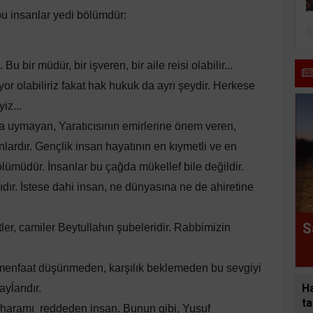
 bu insanlar yedi bölümdür:
u bir müdür, bir işveren, bir aile reisi olabilir...
yor olabiliriz fakat hak hukuk da ayrı şeydir. Herkese
iz...
 uymayan, Yaratıcısının emirlerine önem veren,
lardır. Gençlik insan hayatının en kıymetli ve en
ölümüdür. İnsanlar bu çağda mükellef bile değildir.
ıdır. İstese dahi insan, ne dünyasına ne de ahiretine
S
er, camiler Beytullahın şubeleridir. Rabbimizin
çbir menfaat düşünmeden, karşılık beklemeden bu sevgiyi
H
yĺarıdır.
ta
haramı reddeden insan. Bunun gibi, Yusuf