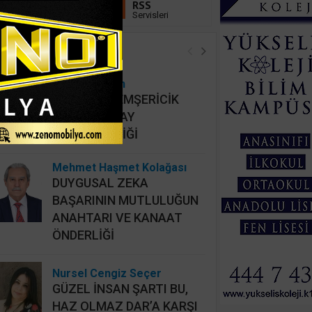
Linkedin
RSS
Takip Et
Servisleri
öşe Yazarları
Hidayet Şişkin
MAHALLİ HEMŞERİCİK
YERİNE HATAY
HEMŞERİCİLİĞİ
Mehmet Haşmet Kolağası
DUYGUSAL ZEKA
BAŞARININ MUTLULUĞUN
ANAHTARI VE KANAAT
ÖNDERLİĞİ
Nursel Cengiz Seçer
GÜZEL İNSAN ŞARTI BU,
HAZ OLMAZ DAR’A KARŞI