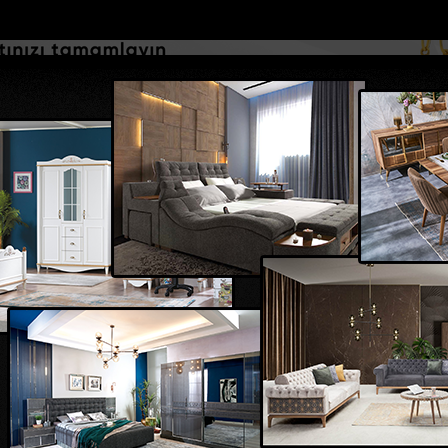
DOLAR
46.2686
EURO
53.5186
AL
Y
GÜNDEM
MAGAZİN
KADIN-YAŞAM
SPOR
SAĞLIK
Sİ
Yazarlar
Web TV
operasyonunda 7 tut...
Eski belediye başkanının yeğeni motosiklet ka.
 GÖKSU
m