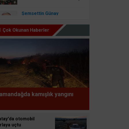
Şemsettin Günay
BİR BAŞIMIZI KALDIRIP
YAPILAN ANLAŞMALARI
Çok Okunan Haberler
GÖREBİLSEK
Osman Onbaşıgil
ALLAH SEVGİSİ OLAN
YERDE İYİLİK ve FAZİLET
OLUR
Süleyman GÖKSU
amandağda kamışlık yangını
Zaferler Ayı Ağustos
Sucan
atay'da otomobil
AYNI ENKAZIN TOZUNU
rlaya uçtu