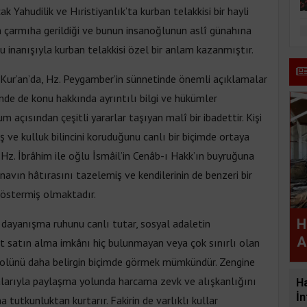
k Yahudilik ve Hıristiyanlık’ta kurban telakkisi bir hayli
nın çarmıha gerildiği ve bunun insanoğlunun aslî günahına
u inanışıyla kurban telakkisi özel bir anlam kazanmıştır.
k Kur’an’da, Hz. Peygamber’in sünnetinde önemli açıklamalar
nde de konu hakkında ayrıntılı bilgi ve hükümler
 açısından çeşitli yararlar taşıyan malî bir ibadettir. Kişi
ve kulluk bilincini koruduğunu canlı bir biçimde ortaya
Hz. İbrâhim ile oğlu İsmâil’in Cenâb-ı Hakk’ın buyruğuna
navın hâtırasını tazelemiş ve kendilerinin de benzeri bir
göstermiş olmaktadır.
H
dayanışma ruhunu canlı tutar, sosyal adaletin
A
et satın alma imkânı hiç bulunmayan veya çok sınırlı olan
olünü daha belirgin biçimde görmek mümkündür. Zengine
alarıyla paylaşma yolunda harcama zevk ve alışkanlığını
H
İn
a tutkunluktan kurtarır. Fakirin de varlıklı kullar