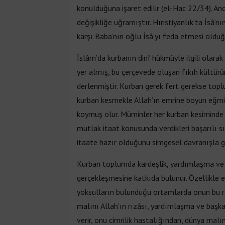
konulduğuna işaret edilir (el-Hac 22/34). Anca
değişikliğe uğramıştır. Hıristiyanlık’ta İsâ’
karşı Baba’nın oğlu İsâ’yı feda etmesi olduğ
İslâm’da kurbanın dinî hükmüyle ilgili olara
yer almış, bu çerçevede oluşan fıkıh kültürü
derlenmiştir. Kurban gerek fert gerekse toplum
kurban kesmekle Allah’ın emrine boyun eğmiş 
koymuş olur. Müminler her kurban kesiminde 
mutlak itaat konusunda verdikleri başarılı sı
itaate hazır olduğunu simgesel davranışla 
Kurban toplumda kardeşlik, yardımlaşma ve 
gerçekleşmesine katkıda bulunur. Özellikle 
yoksulların bulunduğu ortamlarda onun bu r
malını Allah’ın rızâsı, yardımlaşma ve başk
verir, onu cimrilik hastalığından, dünya malın