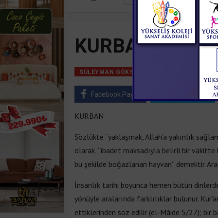
KURBAN
29 Temmuz, 2018, 
SÜLEYMAN GÖKSU
Facebook Paylaş
Twitter Paylaş
KURBAN
Sözlükte “yaklaşmak, Allah’a yakınlık sağlam
olarak, “ibadet maksadıyla belirli bir vakitt
bu şekilde boğazlanan hayvan” demektir. Arap
İnsanlık tarihi boyunca hemen bütün dinlerd
yönüyle aralarında farklılıklar bulunur. Kur’
ettiklerinden söz edilir (el-Mâide 5/27); bir