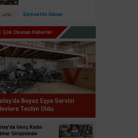
Şemsettin Günay
BİR BAŞIMIZI KALDIRIP
YAPILAN ANLAŞMALARI
Çok Okunan Haberler
GÖREBİLSEK
Osman Onbaşıgil
ALLAH SEVGİSİ OLAN
YERDE İYİLİK ve FAZİLET
OLUR
Süleyman GÖKSU
atay'da Beyaz Eşya Servisi
Zaferler Ayı Ağustos
levlere Teslim Oldu
Sucan
atay'da Genç Kadın
AYNI ENKAZIN TOZUNU
tihar Girişiminde