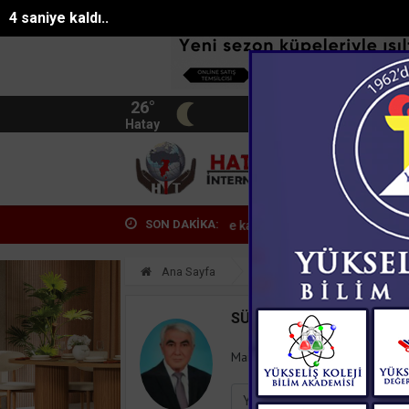
4 saniye kaldı..
26°
BIST
13.744
Hatay
HATA
SON DAKİKA:
.
Alanyada mikroplastik kirliliğine karşı mücad...
Pasajda ölü bul
Ana Sayfa
Yazarlar
Süleyman
SÜLEYMAN GÖKSU
Mail:
suleymangoksu@gmail.co