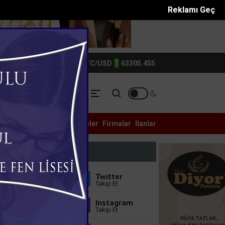
Reklamı Geç
TIN
6214.0
BTC/USD
63305.455
YASET
YEREL
ASAYİŞ
Galeri
Anketler
Eczaneler
Firmalar
İlanlar
tüphane d...
Mersinde patlayan domates konservesi 9 aylık...
Bizi Takip Edin
Facebook
Twitter
Sayfayı Beğen
Takip Et
Youtube
Instagram
Abone Ol
Takip Et