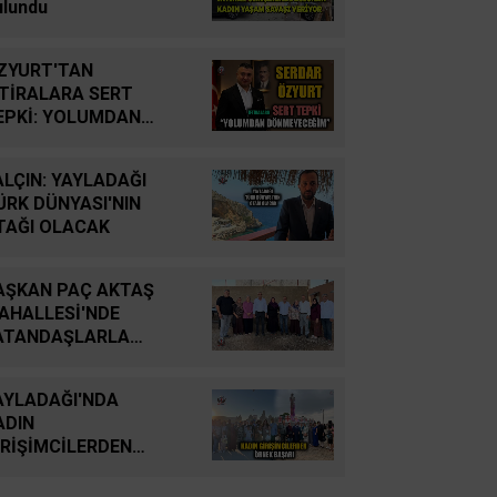
YUTTUK...
ulundu
İsmail Cingöz
ZYURT'TAN
Yarım Kalan Stratejik
FTİRALARA SERT
Hayallerden Küresel
EPKİ: YOLUMDAN
Savunma Gücüne: Türk
ÖNMEYECEĞİM
Savunma Sanayiinin
ALÇIN: YAYLADAĞI
Tarihsel Yolculuğu
ÜRK DÜNYASI'NIN
TAĞI OLACAK
Oğuz Kağan Neşeli
Enerji Jeopolitiğinde Yeni
AŞKAN PAÇ AKTAŞ
Bir Dönem: Kerkük’ten
AHALLESİ'NDE
Ceyhan’a Stratejik
ATANDAŞLARLA
Birleşme
ULUŞTU
AYLADAĞI'NDA
Ahmet Süreyya DURNA
ADIN
SARAYKENT’TE ŞİİR
İRİŞİMCİLERDEN
ŞÖLENİ
RNEK BAŞARI