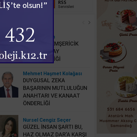
Linkedin
RSS
Takip Et
Servisleri
öşe Yazarları
Hidayet Şişkin
MAHALLİ HEMŞERİCİK
YERİNE HATAY
HEMŞERİCİLİĞİ
Mehmet Haşmet Kolağası
DUYGUSAL ZEKA
BAŞARININ MUTLULUĞUN
ANAHTARI VE KANAAT
ÖNDERLİĞİ
Nursel Cengiz Seçer
GÜZEL İNSAN ŞARTI BU,
HAZ OLMAZ DAR’A KARŞI