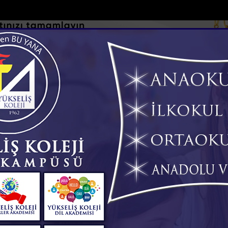
DOLAR
46.2686
EURO
53.5186
AL
Y
GÜNDEM
MAGAZİN
KADIN-YAŞAM
SPOR
SAĞLIK
Sİ
Yazarlar
Web TV
unan Eyüp Can davası sürüyor
Manavgat Belediyesinden yaylalara kü
 GÖKSU
m