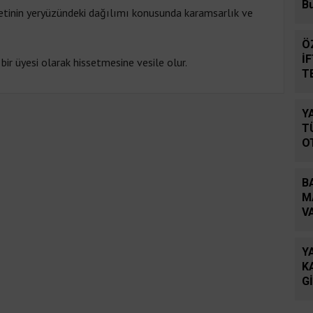
B
metinin yeryüzündeki dağılımı konusunda karamsarlık ve
Ö
İ
ir üyesi olarak hissetmesine vesile olur.
T
D
Y
T
O
B
M
V
B
Y
K
G
Ö