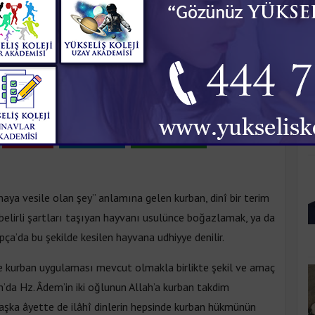
K
Pazar 21:28
Pinle
Linkedin
WhatsApp
aya vesile olan şey” anlamına gelen kurban, dinî bir terim
e belirli şartları taşıyan hayvanı usulünce boğazlamak, ya da
ça’da bu şekilde kesilen hayvana udhiyye denilir.
e kurban uygulaması mevcut olmakla birlikte şekil ve amaç
an’da Hz. Âdem’in iki oğlunun Allah’a kurban takdim
 başka âyette de ilâhî dinlerin hepsinde kurban hükmünün