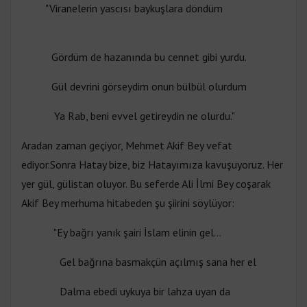
"Viranelerin yascısı baykuşlara döndüm
Gördüm de hazanında bu cennet gibi yurdu.
Gül devrini görseydim onun bülbül olurdum
Ya Rab, beni evvel getireydin ne olurdu."
Aradan zaman geçiyor, Mehmet Akif Bey vefat
ediyor.Sonra Hatay bize, biz Hatayımıza kavuşuyoruz. Her
yer gül, gülistan oluyor. Bu seferde Ali İlmi Bey coşarak
Akif Bey merhuma hitabeden şu şiirini söylüyor:
"Ey bağrı yanık şairi İslam elinin gel...
Gel bağrına basmakçün açılmış sana her el
Dalma ebedi uykuya bir lahza uyan da