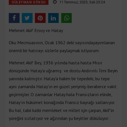
11 Temmuz, 2023, Salı 23:24
SÜLEYMAN GÖKSU
Mehmet Akif Ersoy ve Hatay
Oku Mecmuasının, Ocak 1962 deki sayısındayayımlanan
önemli bir hatırayı sizlerle paylaşmak istiyorum.
Mehmet Akif Bey, 1936 yılında hasta hasta Mısır
dönüşünde Hatay'a uğramış ve dostu Andırınlı İlmi Beyin
yanında kalmıştır. Hatay'a hakim bir tepedeki, bu tepe
aynı zamanda Hatay'ın en güzel yeriymiş-beraberce vakit
geçirmişler. O zamanlar Hatay hala Fransızların elinde,
Hatay'ın hükümet konağında Fransız bayrağı sallanıyor.
Bu hal, tabii kalbi memleket ve millet için çarpan, Akif'in
yüreğini sızlatıyor ve ağzından şu beyitler dökülüyor: