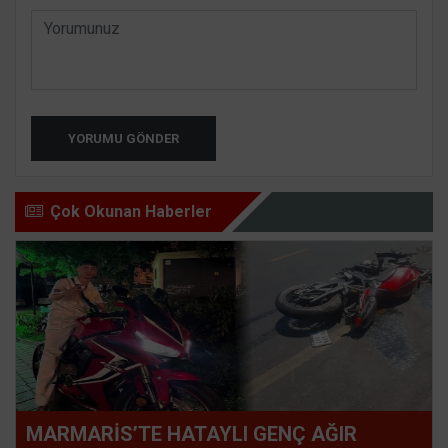
YORUMU GÖNDER
Çok Okunan Haberler
MARMARİS’TE HATAYLI GENÇ AĞIR