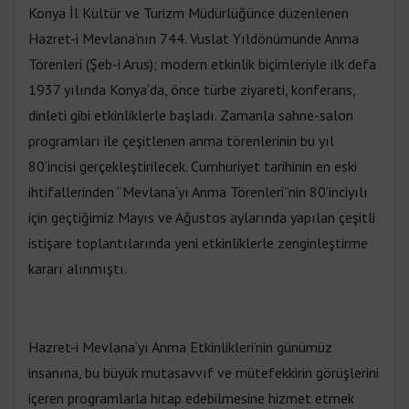
Konya İl Kültür ve Turizm Müdürlüğünce düzenlenen
Hazret-i Mevlana’nın 744. Vuslat Yıldönümünde Anma
Törenleri (Şeb-i Arus); modern etkinlik biçimleriyle ilk defa
1937 yılında Konya’da, önce türbe ziyareti, konferans,
dinleti gibi etkinliklerle başladı. Zamanla sahne-salon
programları ile çeşitlenen anma törenlerinin bu yıl
80’incisi gerçekleştirilecek. Cumhuriyet tarihinin en eski
ihtifallerinden ‘‘Mevlana’yı Anma Törenleri’’nin 80’inciyılı
için geçtiğimiz Mayıs ve Ağustos aylarında yapılan çeşitli
istişare toplantılarında yeni etkinliklerle zenginleştirme
kararı alınmıştı.
Hazret-i Mevlana’yı Anma Etkinlikleri’nin günümüz
insanına, bu büyük mutasavvıf ve mütefekkirin görüşlerini
içeren programlarla hitap edebilmesine hizmet etmek