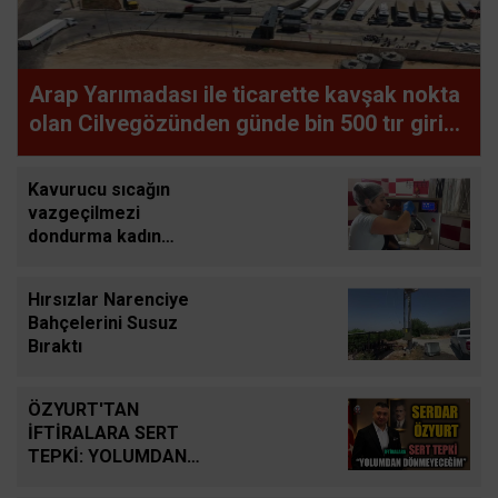
Arap Yarımadası ile ticarette kavşak nokta
olan Cilvegözünden günde bin 500 tır giriş-
çıkış yapıyor
Kavurucu sıcağın
vazgeçilmezi
dondurma kadın
ustaların elinde
lezzet buluyor
Hırsızlar Narenciye
Bahçelerini Susuz
Bıraktı
ÖZYURT'TAN
İFTİRALARA SERT
TEPKİ: YOLUMDAN
DÖNMEYECEĞİM