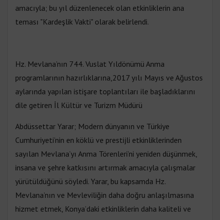
amacıyla; bu yıl düzenlenecek olan etkinliklerin ana
teması "Kardeşlik Vakti" olarak belirlendi.
Hz. Mevlana’nın 744. Vuslat Yıldönümü Anma
programlarının hazırlıklarına,2017 yılı Mayıs ve Ağustos
aylarında yapılan istişare toplantıları ile başladıklarını
dile getiren İl Kültür ve Turizm Müdürü
Abdüssettar Yarar; Modern dünyanın ve Türkiye
Cumhuriyeti’nin en köklü ve prestijli etkinliklerinden
sayılan Mevlana’yı Anma Törenleri’ni yeniden düşünmek,
insana ve şehre katkısını artırmak amacıyla çalışmalar
yürütüldüğünü söyledi. Yarar, bu kapsamda Hz.
Mevlana’nın ve Mevleviliğin daha doğru anlaşılmasına
hizmet etmek, Konya’daki etkinliklerin daha kaliteli ve