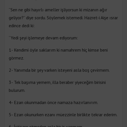
“Sen ne gibi hayırlı ameller işliyorsun ki mizanın ağır
geliyor?” diye sordu. Söylemek istemedi. Hazret-i Aişe ısrar
edince dedi ki:
“Yedi şeyi işlemeye devam ediyorum:
1- Kendimi öyle saklarım ki namahrem hiç kimse beni
görmez.
2- Yanımda bir şey varken isteyeni asla boş çevirmem.
3- Tek başıma yemem, illa beraber yiyeceğim birisini
bulurum.
4- Ezan okunmadan önce namaza hazırlanırım.
5- Ezan okunurken ezanı müezzinle birlikte tekrar ederim.
6- İstişare etmeden asla bir iş yapmam.