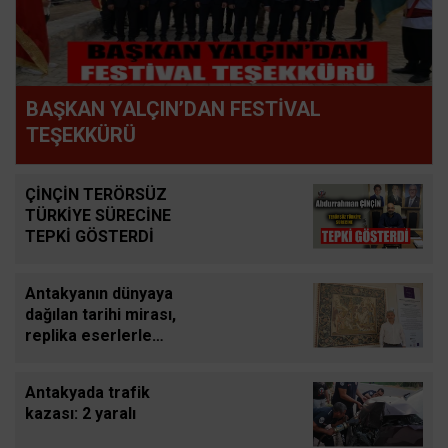
BAŞKAN YALÇIN’DAN FESTİVAL
TEŞEKKÜRÜ
ÇİNÇİN TERÖRSÜZ
TÜRKİYE SÜRECİNE
TEPKİ GÖSTERDİ
Antakyanın dünyaya
dağılan tarihi mirası,
replika eserlerle
sanat severlerle
buluşuyor
Antakyada trafik
kazası: 2 yaralı