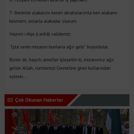
7- Benimle alakasını kesen akrabalarımla ben alakamı
kesmem, onlarla alakadar olurum.
Hazret-i Aişe (r.anhâ) validemiz:
“İşte senin mizanın bunlarla ağır gelir” buyurdular.
Bizler de, hayırlı ameller işleyelim ki, mizanımız ağır
gelsin. Allah, cümlemizi Cennetine giren kullarından
eylesin…
Çok Okunan Haberler