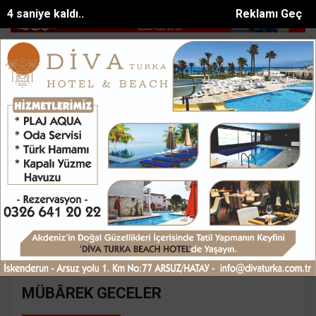
4 saniye kaldı..
Reklamı Geç
r atık bilgil...
ALKÜ Rektörü Türkdoğan: Önce kendinizi keşfed...
SON DAKİKA:
Ana Sayfa
Yazarlar
Süleyman GÖKSU
SÜLEYMAN GÖKSU
Mail:
suleymangoksu@gmail.com
MÜBÂREK GECELER