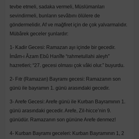
tevbe etmeli, sadaka vermeli, Müslümanları
sevindirmeli, bunların sevâbını ölülere de
göndermelidir. Af ve mağfiret için de çok yalvarmalıdır.
Mübârek geceler şunlardır:
1- Kadir Gecesi: Ramazan ayı içinde bir gecedir.
İmâm-ı Âzam Ebû Hanîfe “rahmetullahi aleyh”
hazretleri; “27. gecesi olması çok vâki olur.” buyurdu.
2- Fıtr (Ramazan) Bayramı gecesi: Ramazanın son
günü ile bayramın 1. günü arasındaki gecedir.
3- Arefe Gecesi: Arefe günü ile Kurban Bayramının 1.
günü arasındaki gecedir. Arefe, Zil-hicce’nin 9.
günüdür. Ramazanın son gününe Arefe denmez!
4- Kurban Bayramı geceleri: Kurban Bayramının 1, 2