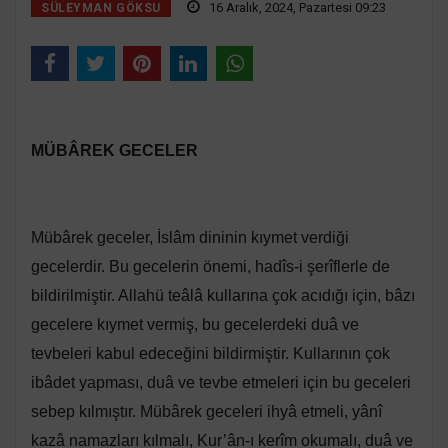
16 Aralık, 2024, Pazartesi 09:23
SÜLEYMAN GÖKSU
MÜBÂREK GECELER
Mübârek geceler, İslâm dininin kıymet verdiği
gecelerdir. Bu gecelerin önemi, hadîs-i şerîflerle de
bildirilmiştir. Allahü teâlâ kullarına çok acıdığı için, bâzı
gecelere kıymet vermiş, bu gecelerdeki duâ ve
tevbeleri kabul edeceğini bildirmiştir. Kullarının çok
ibâdet yapması, duâ ve tevbe etmeleri için bu geceleri
sebep kılmıştır. Mübârek geceleri ihyâ etmeli, yânî
kazâ namazları kılmalı, Kur’ân-ı kerîm okumalı, duâ ve