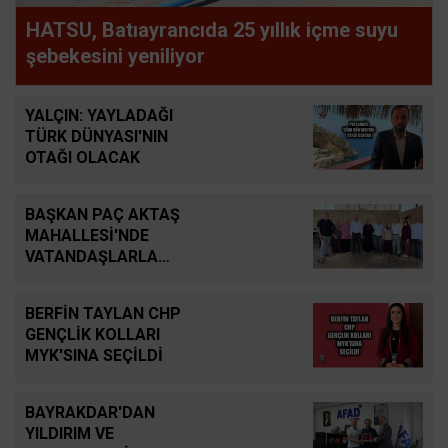
HATSU, Batıayrancıda 25 yıllık içme suyu
şebekesini yeniliyor
YALÇIN: YAYLADAĞI
TÜRK DÜNYASI'NIN
OTAĞI OLACAK
BAŞKAN PAÇ AKTAŞ
MAHALLESİ'NDE
VATANDAŞLARLA
BULUŞTU
BERFİN TAYLAN CHP
GENÇLİK KOLLARI
MYK'SINA SEÇİLDİ
BAYRAKDAR'DAN
YILDIRIM VE