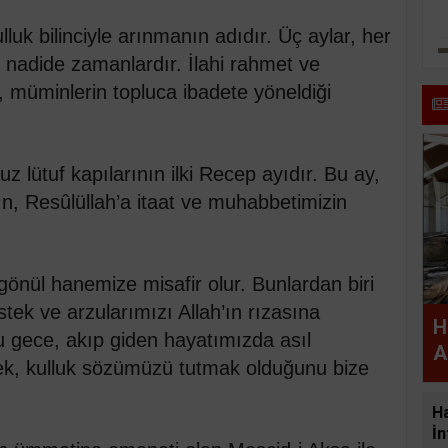
luk bilinciyle arınmanın adıdır. Üç aylar, her
z nadide zamanlardır. İlahi rahmet ve
ı, müminlerin topluca ibadete yöneldiği
uz lütuf kapılarının ilki Recep ayıdır. Bu ay,
n, Resûlüllah’a itaat ve muhabbetimizin
önül hanemize misafir olur. Bunlardan biri
tek ve arzularımızı Allah’ın rızasına
H
 gece, akıp giden hayatımızda asıl
A
k, kulluk sözümüzü tutmak olduğunu bize
H
İn