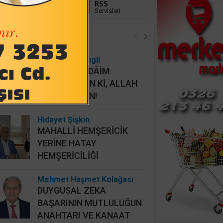
Linkedin
RSS
Takip Et
Servisleri
öşe Yazarları
Osman Onbaşıgil
ALLAHI HER DÂİM
İHLASLA ANIN Kİ, ALLAH
DA SİZİ ANSIN!
Hidayet Şişkin
MAHALLİ HEMŞERİCİK
YERİNE HATAY
HEMŞERİCİLİĞİ
Mehmet Haşmet Kolağası
DUYGUSAL ZEKA
BAŞARININ MUTLULUĞUN
ANAHTARI VE KANAAT