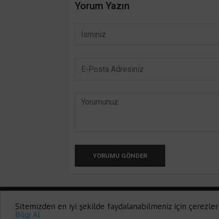
Yorum Yazın
YORUMU GÖNDER
HATAY INTERNET TV 2014-2020
Sitemizden en iyi şekilde faydalanabilmeniz için çerezler
Onemsoft |
Haber Yazılımı
Bilgi Al