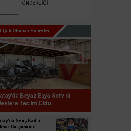
ÖNDERLİĞİ
Nursel Cengiz Seçer
GÜZEL İNSAN ŞARTI BU,
Çok Okunan Haberler
HAZ OLMAZ DAR’A KARŞI
Şemsettin Günay
BİR BAŞIMIZI KALDIRIP
YAPILAN ANLAŞMALARI
GÖREBİLSEK
Süleyman GÖKSU
atay'da Beyaz Eşya Servisi
Zaferler Ayı Ağustos
levlere Teslim Oldu
Sucan
atay'da Genç Kadın
AYNI ENKAZIN TOZUNU
tihar Girişiminde