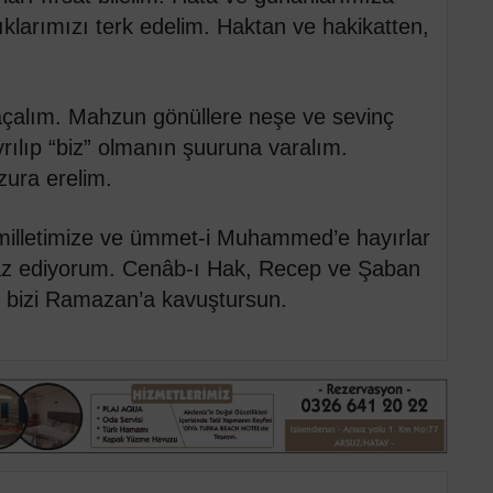
ıklarımızı terk edelim. Haktan ve hakikatten,
açalım. Mahzun gönüllere neşe ve sevinç
rılıp “biz” olmanın şuuruna varalım.
zura erelim.
 milletimize ve ümmet-i Muhammed’e hayırlar
az ediyorum. Cenâb-ı Hak, Recep ve Şaban
ve bizi Ramazan’a kavuştursun.