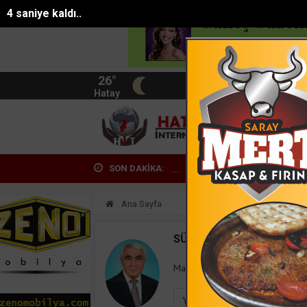
3 saniye kaldı..
26°
BIST
13.744
Hatay
HATA
SON DAKİKA:
te yol verme yüzünden tartıştığ...
Bahçede yaşanan yangında alevler
Ana Sayfa
Yazarlar
Süleyman
SÜLEYMAN GÖKSU
Mail:
suleymangoksu@gmail.co