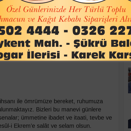
K
r
arşamba 12:44
Pinle
Linkedin
WhatsApp
e ihsanı ile ömrümüze bereket, ruhumuza
ulunmaktayız. Bizleri bu manevi günlere
enalar; ümmetine ibadet ve itaati, tevbe ve
Resûl-i Ekrem’e salât ve selam olsun.