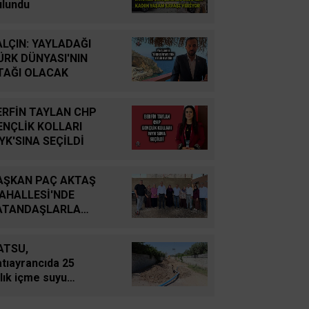
YUTTUK...
ulundu
İsmail Cingöz
ALÇIN: YAYLADAĞI
Yarım Kalan Stratejik
ÜRK DÜNYASI'NIN
Hayallerden Küresel
TAĞI OLACAK
Savunma Gücüne: Türk
Savunma Sanayiinin
ERFİN TAYLAN CHP
Tarihsel Yolculuğu
ENÇLİK KOLLARI
YK'SINA SEÇİLDİ
Oğuz Kağan Neşeli
Enerji Jeopolitiğinde Yeni
AŞKAN PAÇ AKTAŞ
Bir Dönem: Kerkük’ten
AHALLESİ'NDE
Ceyhan’a Stratejik
ATANDAŞLARLA
Birleşme
ULUŞTU
ATSU,
Ahmet Süreyya DURNA
tıayrancıda 25
SARAYKENT’TE ŞİİR
llık içme suyu
ŞÖLENİ
bekesini yeniliyor