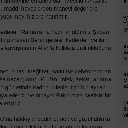
in ümmetine emaneti olan Mescid-i Aksa ile
B
aç, maddi heveslerden manevi değerlere
ücelmeyi bizlere hatırlatır.
Y
T
O
bedenen Ramazan’a hazırlandığımız Şaban
nda parlayan Berat gecesi, kederden ve ilahi
B
e kavuşmanın Allah’a kullukta gizli olduğunu
G
M
hmet, ortası mağfiret, sonu ise cehennemden
B
 Ramazan; oruç, Kur’ân, infak, zekât, arınma
M
V
 günlerinde kadrini bilenler için bin aydan
B
hya ederiz. Ve nihayet Rabbimize itaatkâr bir
erişiriz.
H
Ba
yı
’na hakkıyla ibadet etmek ve güzel ahlaka
şe
ları fırsat bilelim. Hata ve günahlarımıza