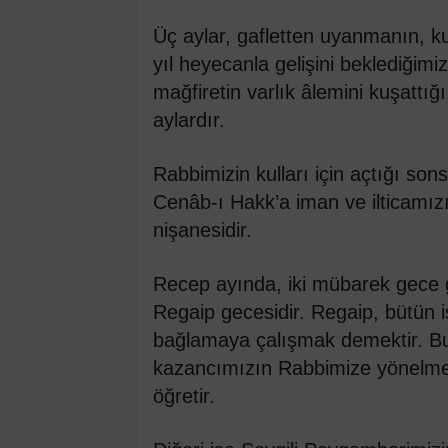
Üç aylar, gafletten uyanmanın, kul
yıl heyecanla gelişini beklediğimi
mağfiretin varlık âlemini kuşattığ
aylardır.
Rabbimizin kulları için açtığı sons
Cenâb-ı Hakk’a iman ve ilticamızı
nişanesidir.
Recep ayında, iki mübarek gece g
Regaip gecesidir. Regaip, bütün is
bağlamaya çalışmak demektir. Bu
kazancımızın Rabbimize yönelme
öğretir.