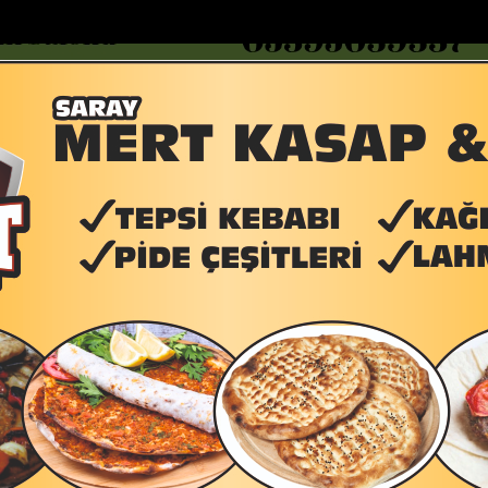
DOLAR
46.2686
EURO
53.5186
AL
Y
GÜNDEM
MAGAZİN
KADIN-YAŞAM
SPOR
SAĞLIK
Sİ
Yazarlar
Web TV
 2 otomobile...
Havamaş, yaz yoğunluğunu ek seferlerle karşıl...
 GÖKSU
m