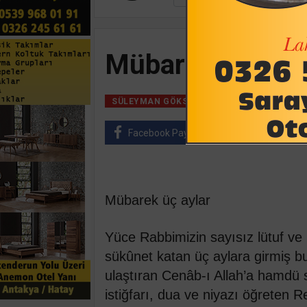
Mübarek üç ayla
17 Şubat, 2021, Ç
SÜLEYMAN GÖKSU
Facebook Paylaş
Twitter Paylaş
Mübarek üç aylar
Yüce Rabbimizin sayısız lütuf v
sükûnet katan üç aylara girmiş b
ulaştıran Cenâb-ı Allah’a hamdü s
istiğfarı, dua ve niyazı öğreten 