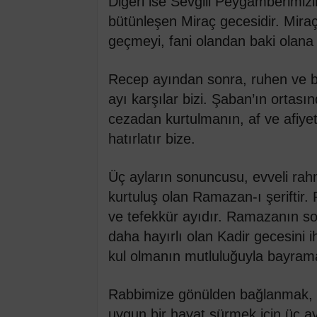
Diğeri ise Sevgili Peygamberimiz
bütünleşen Miraç gecesidir. Mir
geçmeyi, fani olandan baki olana y
Recep ayından sonra, ruhen ve 
ayı karşılar bizi. Şaban’ın ortası
cezadan kurtulmanın, af ve afiyet
hatırlatır bize.
Üç ayların sonuncusu, evveli ra
kurtuluş olan Ramazan-ı şeriftir.
ve tefekkür ayıdır. Ramazanın son
daha hayırlı olan Kadir gecesini i
kul olmanın mutluluğuyla bayrama 
Rabbimize gönülden bağlanmak, O
uygun bir hayat sürmek için üç ay