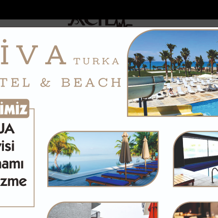
DOLAR
46.2686
EURO
53.5186
AL
Y
GÜNDEM
MAGAZİN
KADIN-YAŞAM
SPOR
SAĞLIK
Sİ
Yazarlar
Web TV
n Eyüp Can davası sürüyor
Manavgat Belediyesinden yaylalara kütü
 GÖKSU
m