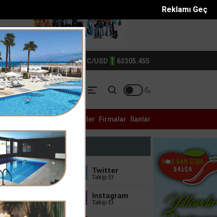
Reklamı Geç
TIN
6214.0
BTC/USD
63305.455
YASET
YEREL
ASAYİŞ
Galeri
Anketler
Eczaneler
Firmalar
İlanlar
phane d...
Mersinde patlayan domates konservesi 9 aylık...
Bizi Takip Edin
Facebook
Twitter
Sayfayı Beğen
Takip Et
Youtube
Instagram
Abone Ol
Takip Et