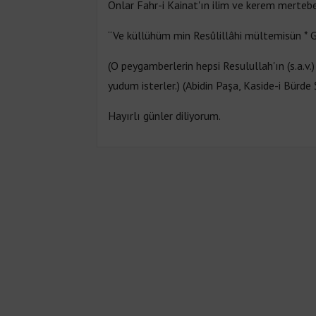
Onlar Fahr-i Kainat'ın ilim ve kerem merteb
“Ve küllühüm min Resûlillâhi mültemisün * G
(O peygamberlerin hepsi Resulullah'ın (s.a.v
yudum isterler.) (Abidin Paşa, Kaside-i Bürde 
Hayırlı günler diliyorum.