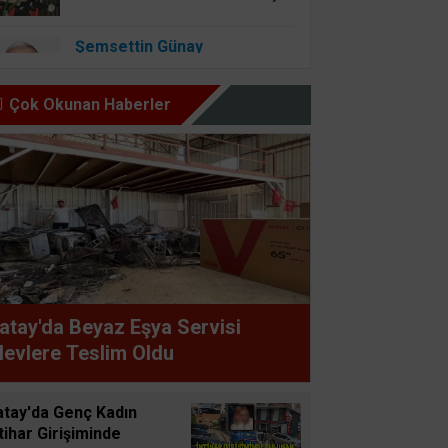
Şemsettin Günay
BİR BAŞIMIZI KALDIRIP
YAPILAN ANLAŞMALARI
Çok Okunan Haberler
GÖREBİLSEK
Osman Onbaşıgil
ALLAH SEVGİSİ OLAN
YERDE İYİLİK ve FAZİLET
OLUR
Süleyman GÖKSU
atay'da Beyaz Eşya Servisi
Zaferler Ayı Ağustos
levlere Teslim Oldu
Sucan
atay'da Genç Kadın
AYNI ENKAZIN TOZUNU
tihar Girişiminde