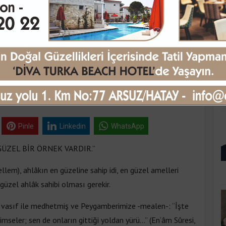
K
RESULULLAH’TA SİZE
 ÖRNEK VARDIR.”
uma 08:25
Pinle
Linkedin
WhatsApp
GÜZEL BİR ÖRNEK VARDIR.”
llem), ahlâkın en güzeline sahip idi, en güzel amelleri
güzel ahlâk sahibi olması gerekir.
ir vasıf ile medhetmiş ve Peygamberimize -mealen-: “İşte
imseler; sen de onların gittiği yoldan yürü...” (En‘âm Sûresi,