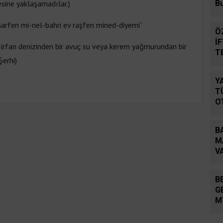
esine yaklaşamadılar.)
B
arfen mi-nel-bahri ev raşfen mined-diyemi”
Ö
İ
.) irfan denizinden bir avuç su veya kerem yağmurundan bir
T
Şerhi)
D
Y
T
O
B
M
V
B
B
G
M