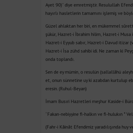
Ayet 90)” diye emretmiştir. Resulullah Efend
hayırlı hasletlerin tamamını işlemiş ve böyl
Güzel ahlaktan her biri, en mükemmel sûret
şükür, Hazret-i İbrahim hilim, Hazret-i Musa 
Hazret-i Eyyub sabır, Hazret-i Davud itizar
Hazret-i İsa zühd sahibi idi. Ne zaman ki P
onda toplandı.
Sen de ey mümin, o resulün (sallallâhü aley
et, onun sünnetine uy ki azabdan kurtulup ebe
eresin. (Ruhul-Beyan)
İmam Busıri Hazretleri meşhur Kaside-i Bürde
“Fakan-nebiyyine fi-halkın ve fi-hulukın * V
(Fahr-i Kâinât Efendimiz yaradılışında huy 