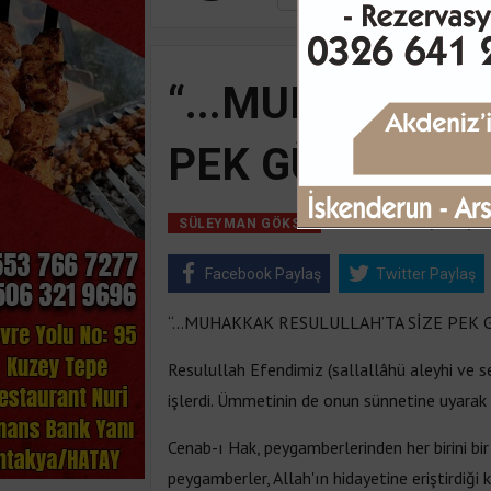
“...MUHAKKAK 
PEK GÜZEL BİR
01 Aralık, 2017, C
SÜLEYMAN GÖKSU
Facebook Paylaş
Twitter Paylaş
“...MUHAKKAK RESULULLAH’TA SİZE PEK 
Resulullah Efendimiz (sallallâhü aleyhi ve se
işlerdi. Ümmetinin de onun sünnetine uyarak 
Cenab-ı Hak, peygamberlerinden her birini b
peygamberler, Allah'ın hidayetine eriştirdiği k