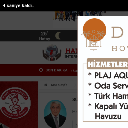
4 saniye kaldı..
26°
BIST
13.744
Hatay
HATA
SON DAKİKA:
Alanyada mikroplastik kirliliğine karşı mücad...
Pasajda ölü buluna
Ana Sayfa
Yazarlar
Süleyman
SÜLEYMAN GÖKSU
Mail:
suleymangoksu@gmail.co