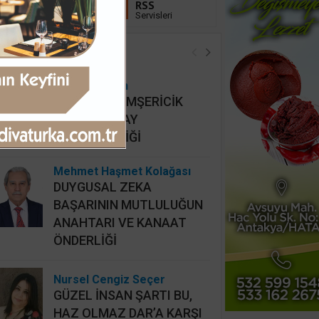
Linkedin
RSS
Takip Et
Servisleri
öşe Yazarları
Hidayet Şişkin
MAHALLİ HEMŞERİCİK
YERİNE HATAY
HEMŞERİCİLİĞİ
Mehmet Haşmet Kolağası
DUYGUSAL ZEKA
BAŞARININ MUTLULUĞUN
ANAHTARI VE KANAAT
ÖNDERLİĞİ
Nursel Cengiz Seçer
GÜZEL İNSAN ŞARTI BU,
HAZ OLMAZ DAR’A KARŞI