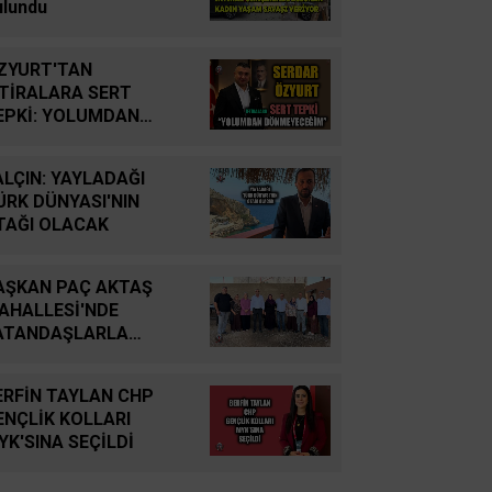
YUTTUK...
ulundu
İsmail Cingöz
ZYURT'TAN
Yarım Kalan Stratejik
FTİRALARA SERT
Hayallerden Küresel
EPKİ: YOLUMDAN
Savunma Gücüne: Türk
ÖNMEYECEĞİM
Savunma Sanayiinin
ALÇIN: YAYLADAĞI
Tarihsel Yolculuğu
ÜRK DÜNYASI'NIN
TAĞI OLACAK
Oğuz Kağan Neşeli
Enerji Jeopolitiğinde Yeni
AŞKAN PAÇ AKTAŞ
Bir Dönem: Kerkük’ten
AHALLESİ'NDE
Ceyhan’a Stratejik
ATANDAŞLARLA
Birleşme
ULUŞTU
ERFİN TAYLAN CHP
Ahmet Süreyya DURNA
ENÇLİK KOLLARI
SARAYKENT’TE ŞİİR
YK'SINA SEÇİLDİ
ŞÖLENİ