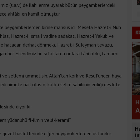
imiz (s.a.v.) de ilahi emre uyarak bütün peygamberlerdeki
ece ahlâkı en kamil olmuştur.
te peygamberlerden birine mahsus idi. Mesela Hazret-i Nuh
ihlas, Hazret-i İsmail vadine sadakat, Hazret-i Yakub ve
 (ve hatadan derhal dönmek), Hazret-i Süleyman tevazu,
eygamber Efendimiz bu sıfatlarda onlara tâbi oldu, tamamı
hi ve sellem) ümmetisin, Allah'tan kork ve Resul'ünden haya
di nimete nail olasın, kalb-i selim sahibinin erdiği devlete
H
'sinde diyor ki:
A
elem yüdânûhü fi-ilmin velâ-kerami”
H
ve güzel hasletlerinde diğer peygamberlerden üstündür.
İn