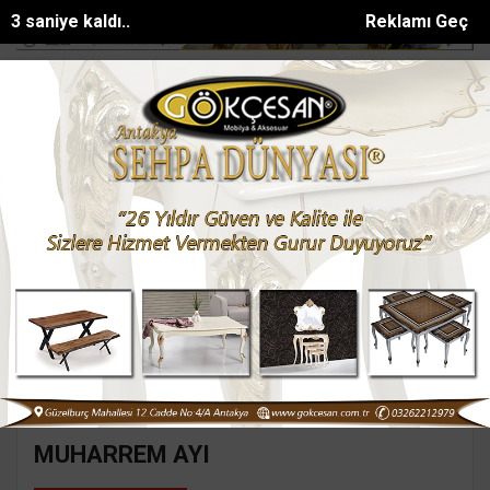
2 saniye kaldı..
Reklamı Geç
Gazipaşada makilik alanda yangın
Kırıkhanda trafik kazası: 1 yaralı
SON DAKİKA:
Ana Sayfa
Yazarlar
Süleyman GÖKSU
SÜLEYMAN GÖKSU
Mail:
suleymangoksu@gmail.com
MUHARREM AYI