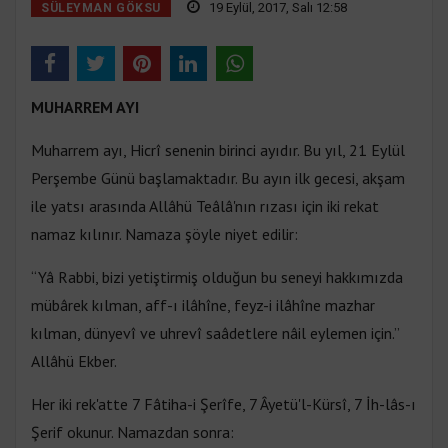
19 Eylül, 2017, Salı 12:58
SÜLEYMAN GÖKSU
MUHARREM AYI
Muharrem ayı, Hicrî senenin birinci ayıdır. Bu yıl, 21 Eylül
Perşembe Günü başlamaktadır. Bu ayın ilk gecesi, akşam
ile yatsı arasında Allâhü Teâlâ'nın rızası için iki rekat
namaz kılınır. Namaza şöyle niyet edilir:
“Yâ Rabbi, bizi yetiştirmiş olduğun bu seneyi hakkımızda
mübârek kılman, aff-ı ilâhîne, feyz-i ilâhîne mazhar
kılman, dünyevî ve uhrevî saâdetlere nâil eylemen için.”
Allâhü Ekber.
Her iki rek'atte 7 Fâtiha-i Şerîfe, 7 Âyetü'l-Kürsî, 7 İh-lâs-ı
Şerif okunur. Namazdan sonra: