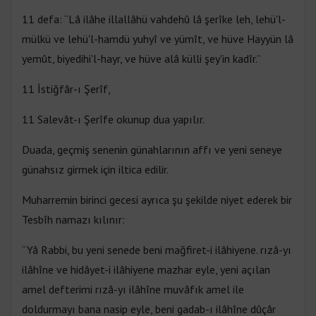
11 defa: “Lâ ilâhe illallâhü vahdehû lâ şerîke leh, lehü'l-
mülkü ve lehü'l-hamdü yuhyî ve yümît, ve hüve Hayyün lâ
yemût, biyedihi'l-hayr, ve hüve alâ külli şey'in kadîr.”
11 İstiğfâr-ı Şerîf,
11 Salevât-ı Şerîfe okunup dua yapılır.
Duada, geçmiş senenin günahlarının affı ve yeni seneye
günahsız girmek için iltica edilir.
Muharremin birinci gecesi ayrıca şu şekilde niyet ederek bir
Tesbîh namazı kılınır:
“Yâ Rabbi, bu yeni senede beni mağfiret-i ilâhiyene. rızâ-yı
ilâhîne ve hidâyet-i ilâhiyene mazhar eyle, yeni açılan
amel defterimi rızâ-yı ilâhîne muvâfık amel ile
doldurmayı bana nasip eyle, beni gadab-ı ilâhîne dûçâr