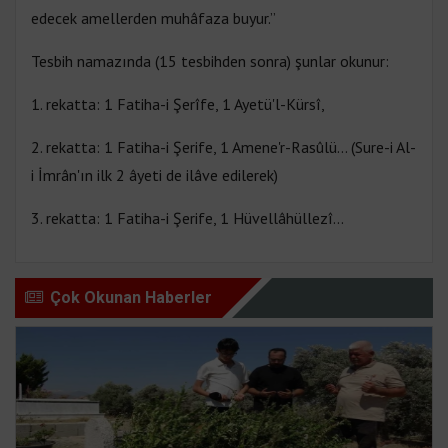
edecek amellerden muhâfaza buyur.”
Tesbih namazında (15 tesbihden sonra) şunlar okunur:
1. rekatta: 1 Fatiha-i Şerîfe, 1 Ayetü'l-Kürsî,
2. rekatta: 1 Fatiha-i Şerife, 1 Amene'r-Rasûlü... (Sure-i Al-
i İmrân'ın ilk 2 âyeti de ilâve edilerek)
3. rekatta: 1 Fatiha-i Şerife, 1 Hüvellâhüllezî...
Çok Okunan Haberler