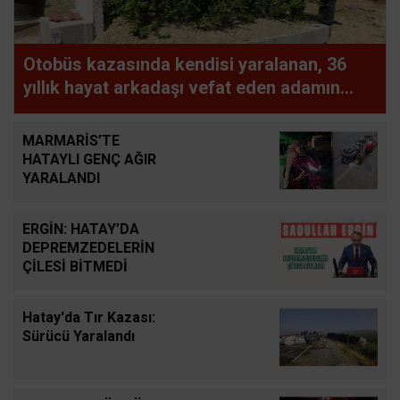
Otobüs kazasında kendisi yaralanan, 36
yıllık hayat arkadaşı vefat eden adamın
uykuya dalan şoförü defalarca uyardığı
ortaya çıktı
MARMARİS’TE
HATAYLI GENÇ AĞIR
YARALANDI
ERGİN: HATAY’DA
DEPREMZEDELERİN
ÇİLESİ BİTMEDİ
Hatay'da Tır Kazası:
Sürücü Yaralandı