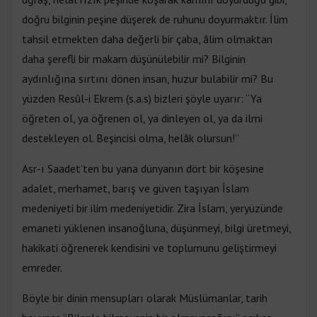
doğru bilginin peşine düşerek de ruhunu doyurmaktır. İlim
tahsil etmekten daha değerli bir çaba, âlim olmaktan
daha şerefli bir makam düşünülebilir mi? Bilginin
aydınlığına sırtını dönen insan, huzur bulabilir mi? Bu
yüzden Resûl-i Ekrem (s.a.s) bizleri şöyle uyarır: “Ya
öğreten ol, ya öğrenen ol, ya dinleyen ol, ya da ilmi
destekleyen ol. Beşincisi olma, helâk olursun!”
Asr-ı Saadet’ten bu yana dünyanın dört bir köşesine
adalet, merhamet, barış ve güven taşıyan İslam
medeniyeti bir ilim medeniyetidir. Zira İslam, yeryüzünde
emaneti yüklenen insanoğluna, düşünmeyi, bilgi üretmeyi,
hakikati öğrenerek kendisini ve toplumunu geliştirmeyi
emreder.
Böyle bir dinin mensupları olarak Müslümanlar, tarih