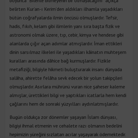
boyunca “Bilenle bilmeyenin bir olmayacağını” açıkça
belirten Kur’an-ı Kerim’den aldıkları ilhamla yaşadıkları
bütün coğrafyalarda ilmin öncüsü olmuşlardır. Tefsir,
hadis, fıkıh, kelam gibi ilimlerin yanı sıra başta fizik ve
astronomi olmak üzere, tıp, cebir, kimya ve hendese gibi
alanlarda çığır açan adımlar atmışlardır. İman ettikleri
dinin sarsılmaz ilkeleri ile yaşadıkları kâinatın muhteşem
kuralları arasında dâhice bağ kurmuşlardır. Fizikle
metafiziği, bilgiyle hikmeti buluşturarak insanı dünyada
salâha, ahirette felâha sevk edecek bir yolun takipçileri
olmuşlardır. Asırlara mührünü vuran nice şaheser kaleme
almışlar, ürettikleri bilgi ve yaptıkları icatlarla hem kendi
çağlarını hem de sonraki yüzyılları aydınlatmışlardır.
Bugün oldukça zor dönemler yaşayan İslam dünyası,
bilgiyi ihmal etmenin ve cehalete razı olmanın bedelini
hepimizin yüreğini sızlatan acılar yaşayarak ödemektedir.