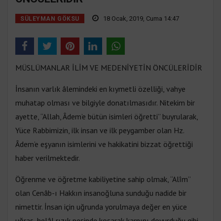
18 Ocak, 2019, Cuma 14:47
SÜLEYMAN GÖKSU
MÜSLÜMANLAR İLİM VE MEDENİYETİN ÖNCÜLERİDİR
İnsanın varlık âlemindeki en kıymetli özelliği, vahye
muhatap olması ve bilgiyle donatılmasıdır. Nitekim bir
ayette, “Allah, Âdem’e bütün isimleri öğretti” buyrularak,
Yüce Rabbimizin, ilk insan ve ilk peygamber olan Hz.
Âdem’e eşyanın isimlerini ve hakikatini bizzat öğrettiği
haber verilmektedir.
Öğrenme ve öğretme kabiliyetine sahip olmak, “Alîm”
olan Cenâb-ı Hakkın insanoğluna sunduğu nadide bir
nimettir. İnsan için uğrunda yorulmaya değer en yüce
uğraş, helâl rızık peşinde koşarak karnını doyurduğu gibi,