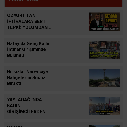
ÖZYURT'TAN
İFTİRALARA SERT
TEPKİ: YOLUMDAN
DÖNMEYECEĞİM
Hatay'da Genç Kadın
İntihar Girişiminde
Bulundu
Hırsızlar Narenciye
Bahçelerini Susuz
Bıraktı
YAYLADAĞI'NDA
KADIN
GİRİŞİMCİLERDEN
ÖRNEK BAŞARI