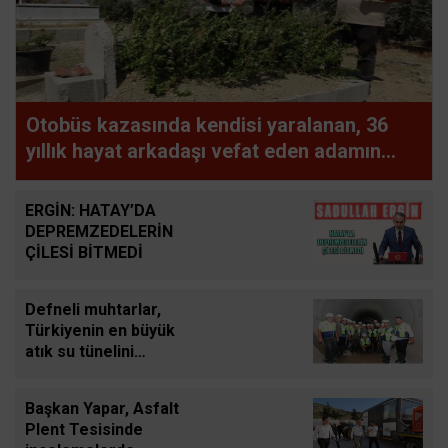
Otobüs kazasında kendisi yaralanan, 36
yıllık hayat arkadaşı vefat eden adamın
uykuya dalan şoförü defalarca uyardığı
ortaya çıktı
ERGİN: HATAY’DA
DEPREMZEDELERİN
ÇİLESİ BİTMEDİ
Defneli muhtarlar,
Türkiyenin en büyük
atık su tünelini
inceledi
Başkan Yapar, Asfalt
Plent Tesisinde