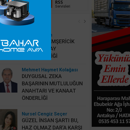
Linkedin
RSS
Takip Et
Servisleri
öşe Yazarları
Hidayet Şişkin
MAHALLİ HEMŞERİCİK
YERİNE HATAY
HEMŞERİCİLİĞİ
Mehmet Haşmet Kolağası
DUYGUSAL ZEKA
BAŞARININ MUTLULUĞUN
ANAHTARI VE KANAAT
ÖNDERLİĞİ
Nursel Cengiz Seçer
GÜZEL İNSAN ŞARTI BU,
HAZ OLMAZ DAR’A KARŞI