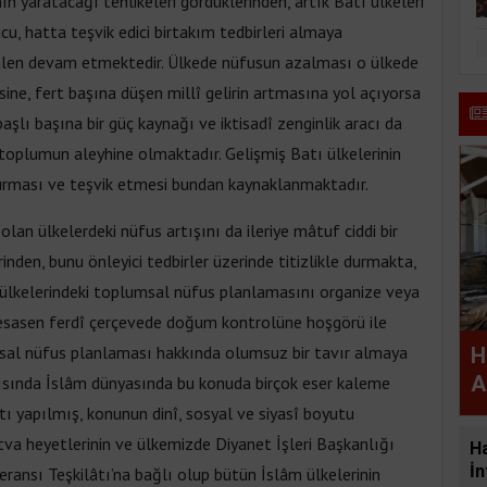
 yaratacağı tehlikeleri gördüklerinden, artık Batı ülkeleri
ucu, hatta teşvik edici birtakım tedbirleri almaya
alen devam etmektedir. Ülkede nüfusun azalması o ülkede
ne, fert başına düşen millî gelirin artmasına yol açıyorsa
şlı başına bir güç kaynağı ve iktisadî zenginlik aracı da
oplumun aleyhine olmaktadır. Gelişmiş Batı ülkelerinin
urması ve teşvik etmesi bundan kaynaklanmaktadır.
lan ülkelerdeki nüfus artışını da ileriye mâtuf ciddi bir
inden, bunu önleyici tedbirler üzerinde titizlikle durmakta,
 ülkelerindeki toplumsal nüfus planlamasını organize veya
 esasen ferdî çerçevede doğum kontrolüne hoşgörü ile
msal nüfus planlaması hakkında olumsuz bir tavır almaya
H
A
yarısında İslâm dünyasında bu konuda birçok eser kaleme
ntı yapılmış, konunun dinî, sosyal ve siyasî boyutu
etva heyetlerinin ve ülkemizde Diyanet İşleri Başkanlığı
H
İn
eransı Teşkilâtı’na bağlı olup bütün İslâm ülkelerinin