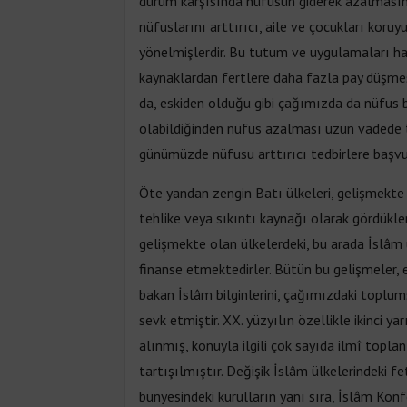
durum karşısında nüfusun giderek azalmasının
nüfuslarını arttırıcı, aile ve çocukları koruy
yönelmişlerdir. Bu tutum ve uygulamaları h
kaynaklardan fertlere daha fazla pay düşmesi
da, eskiden olduğu gibi çağımızda da nüfus ba
olabildiğinden nüfus azalması uzun vadede t
günümüzde nüfusu arttırıcı tedbirlere başv
Öte yandan zengin Batı ülkeleri, gelişmekte o
tehlike veya sıkıntı kaynağı olarak gördükler
gelişmekte olan ülkelerdeki, bu arada İslâm
finanse etmektedirler. Bütün bu gelişmeler,
bakan İslâm bilginlerini, çağımızdaki toplu
sevk etmiştir. XX. yüzyılın özellikle ikinci 
alınmış, konuyla ilgili çok sayıda ilmî topla
tartışılmıştır. Değişik İslâm ülkelerindeki f
bünyesindeki kurulların yanı sıra, İslâm Konf