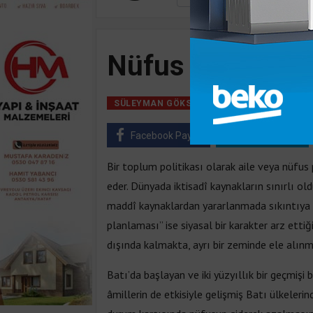
Nüfus Planlama
31 Ağustos, 2018,
SÜLEYMAN GÖKSU
Facebook Paylaş
Twitter Paylaş
Bir toplum politikası olarak aile veya nüfu
eder. Dünyada iktisadî kaynakların sınırlı ol
maddî kaynaklardan yararlanmada sıkıntıya y
planlaması” ise siyasal bir karakter arz ett
dışında kalmakta, ayrı bir zeminde ele alın
Batı’da başlayan ve iki yüzyıllık bir geçmi
âmillerin de etkisiyle gelişmiş Batı ülkeler