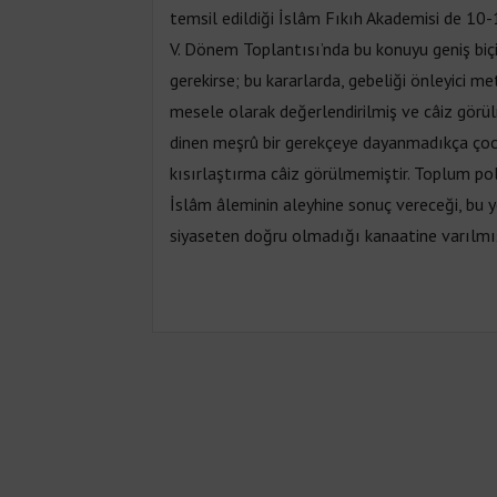
temsil edildiği İslâm Fıkıh Akademisi de 10-
V. Dönem Toplantısı’nda bu konuyu geniş biç
gerekirse; bu kararlarda, gebeliği önleyici met
mesele olarak değerlendirilmiş ve câiz görü
dinen meşrû bir gerekçeye dayanmadıkça çocu
kısırlaştırma câiz görülmemiştir. Toplum pol
İslâm âleminin aleyhine sonuç vereceği, bu 
siyaseten doğru olmadığı kanaatine varılmış