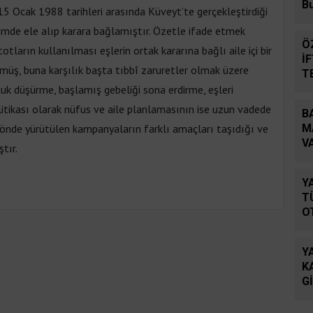
B
15 Ocak 1988 tarihleri arasında Küveyt’te gerçekleştirdiği
imde ele alıp karara bağlamıştır. Özetle ifade etmek
Ö
otların kullanılması eşlerin ortak kararına bağlı aile içi bir
İ
lmüş, buna karşılık başta tıbbî zaruretler olmak üzere
T
D
k düşürme, başlamış gebeliği sona erdirme, eşleri
itikası olarak nüfus ve aile planlamasının ise uzun vadede
B
yönde yürütülen kampanyaların farklı amaçları taşıdığı ve
M
V
tır.
B
Y
T
O
Y
K
G
Ö