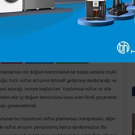
K
sı
 Cuma 10:55
Pinle
Linkedin
WhatsApp
s planlaması ise doğum kontrolünün bir başka yönünü teşkil
duğu, hızlı nüfus artışının iktisadî gelişmeyi durduracağı ve
ol açacağı teziyle başlatılan “toplumsal nüfus ve aile
iğinden aile içi doğum kontrolünü konu alan ferdî çerçevenin
ması gerekmektedir.
şi bulunan bu toplumsal nüfus planlaması kampanyası, diğer
inde nüfus artışını yavaşlatmış hatta durdurmuştur. Bu