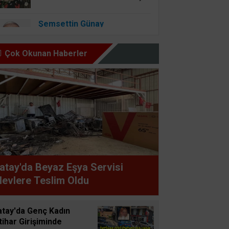
Şemsettin Günay
BİR BAŞIMIZI KALDIRIP
YAPILAN ANLAŞMALARI
Çok Okunan Haberler
GÖREBİLSEK
Osman Onbaşıgil
ALLAH SEVGİSİ OLAN
YERDE İYİLİK ve FAZİLET
OLUR
Süleyman GÖKSU
atay'da Beyaz Eşya Servisi
Zaferler Ayı Ağustos
levlere Teslim Oldu
Sucan
atay'da Genç Kadın
AYNI ENKAZIN TOZUNU
tihar Girişiminde