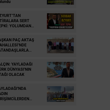
YUTTUK...
ulundu
İsmail Cingöz
ZYURT'TAN
Yarım Kalan Stratejik
FTİRALARA SERT
Hayallerden Küresel
EPKİ: YOLUMDAN
Savunma Gücüne: Türk
ÖNMEYECEĞİM
Savunma Sanayiinin
AŞKAN PAÇ AKTAŞ
Tarihsel Yolculuğu
AHALLESİ'NDE
ATANDAŞLARLA
Oğuz Kağan Neşeli
ULUŞTU
Enerji Jeopolitiğinde Yeni
ALÇIN: YAYLADAĞI
Bir Dönem: Kerkük’ten
ÜRK DÜNYASI'NIN
Ceyhan’a Stratejik
TAĞI OLACAK
Birleşme
AYLADAĞI'NDA
Ahmet Süreyya DURNA
ADIN
SARAYKENT’TE ŞİİR
İRİŞİMCİLERDEN
ŞÖLENİ
RNEK BAŞARI