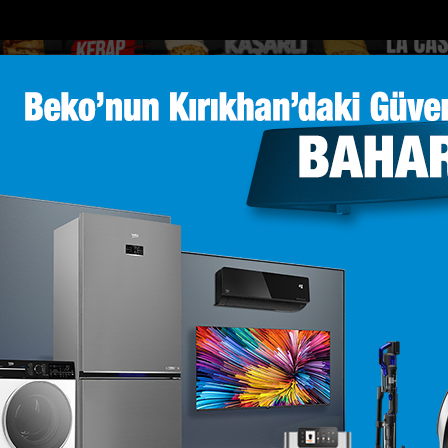
DOLAR
46.2686
EURO
53.5186
AL
Y
GÜNDEM
MAGAZİN
KADIN-YAŞAM
SPOR
SAĞLIK
Sİ
Yazarlar
Web TV
alara kütüphane d...
Mersinde patlayan domates konservesi 9 aylık
 GÖKSU
m