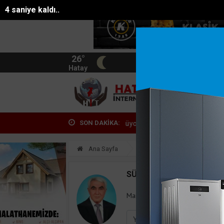
3 saniye kaldı..
26°
BIST
13.744
Hatay
HATA
SON DAKİKA:
ölü bulunan Eyüp Can davası sürüyor
Manavgat Belediyesinden yayl
Ana Sayfa
Yazarlar
Süleyman
SÜLEYMAN GÖKSU
Mail:
suleymangoksu@gmail.co