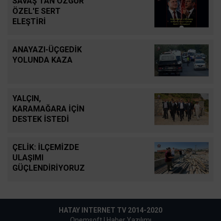
SAVAŞ'TAN ÖZGÜR
ÖZEL'E SERT
ELEŞTİRİ
ANAYAZI-ÜÇGEDİK
YOLUNDA KAZA
YALÇIN,
KARAMAĞARA İÇİN
DESTEK İSTEDİ
ÇELİK: İLÇEMİZDE
ULAŞIMI
GÜÇLENDİRİYORUZ
HATAY INTERNET TV 2014-2020
Onemsoft |
Haber Yazılımı