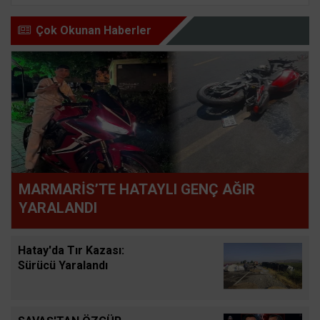
Çok Okunan Haberler
MARMARİS’TE HATAYLI GENÇ AĞIR
YARALANDI
Hatay'da Tır Kazası:
Sürücü Yaralandı