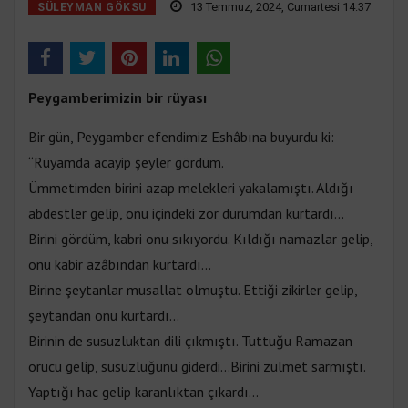
13 Temmuz, 2024, Cumartesi 14:37
SÜLEYMAN GÖKSU
Peygamberimizin bir rüyası
Bir gün, Peygamber efendimiz Eshâbına buyurdu ki:
“Rüyamda acayip şeyler gördüm.
Ümmetimden birini azap melekleri yakalamıştı. Aldığı
abdestler gelip, onu içindeki zor durumdan kurtardı...
Birini gördüm, kabri onu sıkıyordu. Kıldığı namazlar gelip,
onu kabir azâbından kurtardı...
Birine şeytanlar musallat olmuştu. Ettiği zikirler gelip,
şeytandan onu kurtardı...
Birinin de susuzluktan dili çıkmıştı. Tuttuğu Ramazan
orucu gelip, susuzluğunu giderdi...Birini zulmet sarmıştı.
Yaptığı hac gelip karanlıktan çıkardı...