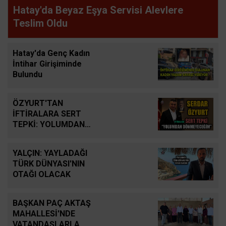
Hatay'da Beyaz Eşya Servisi Alevlere
Teslim Oldu
Hatay'da Genç Kadın
İntihar Girişiminde
Bulundu
ÖZYURT'TAN
İFTİRALARA SERT
TEPKİ: YOLUMDAN
DÖNMEYECEĞİM
YALÇIN: YAYLADAĞI
TÜRK DÜNYASI'NIN
OTAĞI OLACAK
BAŞKAN PAÇ AKTAŞ
MAHALLESİ'NDE
VATANDAŞLARLA