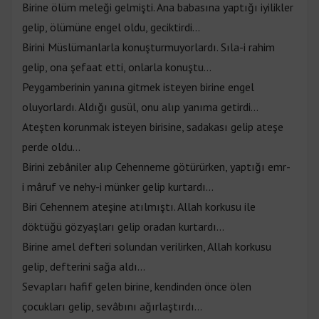
Birine ölüm meleği gelmişti. Ana babasına yaptığı iyilikler
gelip, ölümüne engel oldu, geciktirdi...
Birini Müslümanlarla konuşturmuyorlardı. Sıla-i rahim
gelip, ona şefaat etti, onlarla konuştu...
Peygamberinin yanına gitmek isteyen birine engel
oluyorlardı. Aldığı gusül, onu alıp yanıma getirdi...
Ateşten korunmak isteyen birisine, sadakası gelip ateşe
perde oldu...
Birini zebâniler alıp Cehenneme götürürken, yaptığı emr-
i mâruf ve nehy-i münker gelip kurtardı...
Biri Cehennem ateşine atılmıştı. Allah korkusu ile
döktüğü gözyaşları gelip oradan kurtardı...
Birine amel defteri solundan verilirken, Allah korkusu
gelip, defterini sağa aldı...
Sevapları hafif gelen birine, kendinden önce ölen
çocukları gelip, sevâbını ağırlaştırdı...