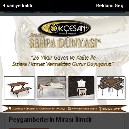
4 saniye kaldı..
Reklamı Geç
ehit Abdullah Ümit Sercan, şehadetinin 11inc...
Kahramanmaraşta Ulu
SON DAKİKA:
Ana Sayfa
Yazarlar
Süleyman GÖKSU
SÜLEYMAN GÖKSU
Mail:
suleymangoksu@gmail.com
Peygamberlerin Mirası İlimdir