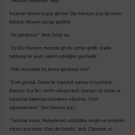
“Mescid-i Nebevide” dedi.
İnsanlar hemen koşup gittiler. Ebu Hureyre (r.a.) da onları
bekledi. Nihayet dönüp geldiler.
“Ne gördünüz?” dedi. Onlar da,
“Ey Ebu Hureyre, mescide gittik, içeriye girdik, orada
herhangi bir şeyin taksim edildiğini görmedik.”
“Peki, mescidde hiç kimse gördünüz mü?”
“Evet gördük. Orada bir topluluk namaz kılıyorlardı.
Bazıları Kur’ân’ı Kerîm okuyorlardı, bazıları da helal ve
haramlar hakkında müzakere ediyorlar; fıkıh
öğreniyorlardı.” Ebu Hureyre (r.a.):
“Yazıklar olsun. Muhammed sallallâhu aleyhi ve sellemin
mirası işte budur (Yani din ilmidir).” dedi. (Taberani, el-