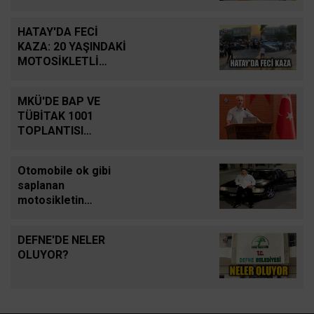
HATAY'DA FECİ
KAZA: 20 YAŞINDAKİ
MOTOSİKLETLİ
HAYATINI KAYBETTİ
MKÜ'DE BAP VE
TÜBİTAK 1001
TOPLANTISI
DÜZENLENDİ
Otomobile ok gibi
saplanan
motosikletin
sürücüsü hafif ticari
aracın altında
DEFNE'DE NELER
kalarak can verdiği
OLUYOR?
kaza kamerada