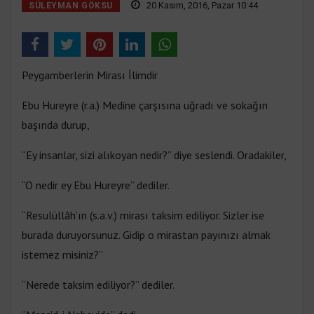
20 Kasım, 2016, Pazar 10:44
SÜLEYMAN GÖKSU
Peygamberlerin Mirası İlimdir
Ebu Hureyre (r.a.) Medine çarşısına uğradı ve sokağın
başında durup,
“Ey insanlar, sizi alıkoyan nedir?” diye seslendi. Oradakiler,
“O nedir ey Ebu Hureyre” dediler.
“Resulüllâh’ın (s.a.v.) mirası taksim ediliyor. Sizler ise
burada duruyorsunuz. Gidip o mirastan payınızı almak
istemez misiniz?”
“Nerede taksim ediliyor?” dediler.