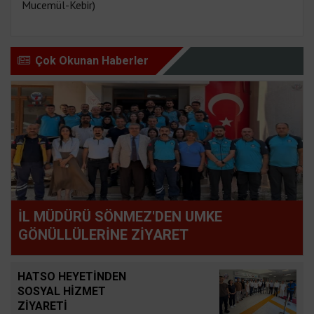
Mucemül-Kebir)
Çok Okunan Haberler
İL MÜDÜRÜ SÖNMEZ'DEN UMKE
GÖNÜLLÜLERİNE ZİYARET
HATSO HEYETİNDEN
SOSYAL HİZMET
ZİYARETİ