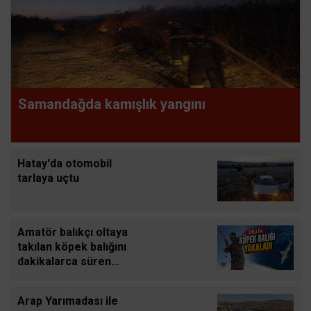
Samandağda kamışlık yangını
Hatay'da otomobil
tarlaya uçtu
Amatör balıkçı oltaya
takılan köpek balığını
dakikalarca süren
mücadeleyle yeniden
denize bıraktı
Arap Yarımadası ile