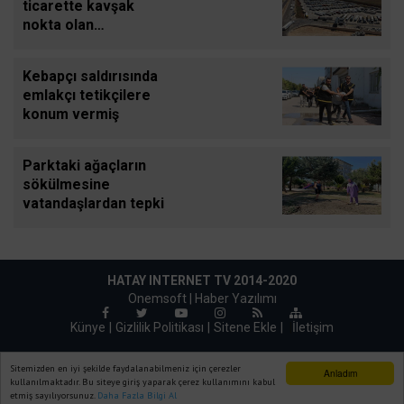
ticarette kavşak
nokta olan
Cilvegözünden
günde bin 500 tır
Kebapçı saldırısında
giriş-çıkış yapıyor
emlakçı tetikçilere
konum vermiş
Parktaki ağaçların
sökülmesine
vatandaşlardan tepki
HATAY INTERNET TV 2014-2020
Onemsoft |
Haber Yazılımı
Künye
Gizlilik Politikası
Sitene Ekle
|
İletişim
Sitemizden en iyi şekilde faydalanabilmeniz için çerezler
Anladım
kullanılmaktadır. Bu siteye giriş yaparak çerez kullanımını kabul
etmiş sayılıyorsunuz.
Daha Fazla Bilgi Al
Ana Sayfa
Web TV
Foto Galeri
Yazarlar