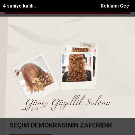
4 saniye kaldı..
Reklamı Geç
 7 tut...
Eski belediye başkanının yeğeni motosiklet ka...
Kahrama
SON DAKİKA:
Ana Sayfa
Yazarlar
Süleyman GÖKSU
SÜLEYMAN GÖKSU
Mail:
suleymangoksu@gmail.com
SEÇİM DEMOKRASİNİN ZAFERİDİR