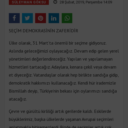
28 Şubat, 2019, Perşembe 14:09
SÜLEYMAN GÖKSU
SEÇİM DEMOKRASİNİN ZAFERİDİR
Ülke olarak, 31 Mart’ta önemli bir seçime gidiyoruz.
Aslında geleceğimizi oylayacağız. Devam edip gelen yerel
yönetimleri değerlendireceğiz. Yapılan ve yapılamayan
hizmetleri tartacağız. Adaylara, kenara çekil veya devam
et diyeceğiz. Vatandaşlar olarak hep birlikte sandığa gidip,
demokratik hakkımızı kullanacağız. Kendi hür irademizle
Bismillah deyip, Türkiye’nin bekası için oylarımızı sandığa
atacağız.
Çevre ve gürültü kirliliği artık gerilerde kaldı. Eskilerde
büyüklerimiz, başka ülkelerde yaşanan Avrupai seçimleri
anlatmakla bitiremezlerdi. Bizde de seçimler artık çok