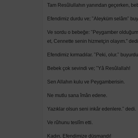
Tam Resûlullahın yanından geçerken, bebe
Efendimiz durdu ve; "Aleyküm selâm" buy
Ve sordu o bebeğe: "Peygamber olduğumu n
et, Cennette senin hizmetçin olayım.” dedi
Efendimiz kırmadılar. "Peki, olur." buyurdu
Bebek çok sevindi ve; "Yâ Resûlallah!
Sen Allahın kulu ve Peygamberisin.
Ne mutlu sana îmân edene.
Yazıklar olsun seni inkâr edenlere." dedi.
Ve rûhunu teslîm etti.
Kadın, Efendimize düşmandı!