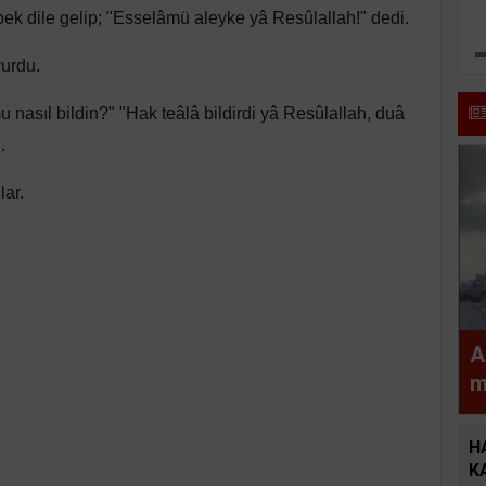
k dile gelip; "Esselâmü aleyke yâ Resûlallah!" dedi.
urdu.
asıl bildin?" "Hak teâlâ bildirdi yâ Resûlallah, duâ
.
lar.
A
m
a
H
K