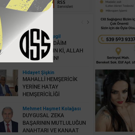
Linkedin
RSS
Takip Et
Servisleri
öşe Yazarları
Osman Onbaşıgil
ALLAHI HER DÂİM
İHLASLA ANIN Kİ, ALLAH
DA SİZİ ANSIN!
Hidayet Şişkin
MAHALLİ HEMŞERİCİK
YERİNE HATAY
HEMŞERİCİLİĞİ
Mehmet Haşmet Kolağası
DUYGUSAL ZEKA
BAŞARININ MUTLULUĞUN
ANAHTARI VE KANAAT