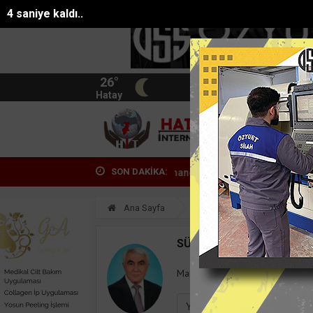
3 saniye kaldı..
26°
BIST
13.744
Hatay
HATA
SON DAKİKA:
anda yangın paniği: 5 kişi dumandan etk...
Seyir halindeyken anide
Ana Sayfa
Yazarlar
Süleyman
SÜLEYMAN GÖKSU
Mail:
suleymangoksu@gmail.co