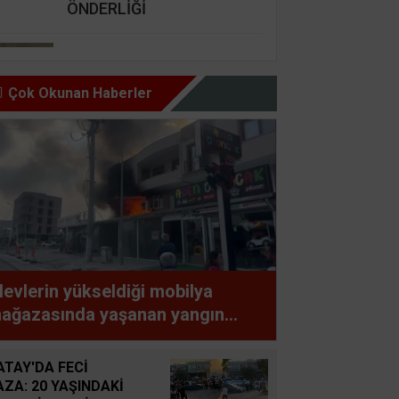
ÖNDERLİĞİ
Nursel Cengiz Seçer
GÜZEL İNSAN ŞARTI BU,
Çok Okunan Haberler
HAZ OLMAZ DAR’A KARŞI
Şemsettin Günay
BİR BAŞIMIZI KALDIRIP
YAPILAN ANLAŞMALARI
GÖREBİLSEK
Süleyman GÖKSU
levlerin yükseldiği mobilya
Zaferler Ayı Ağustos
ağazasında yaşanan yangın
partmanda paniğe neden oldu
Sucan
ATAY'DA FECİ
AYNI ENKAZIN TOZUNU
AZA: 20 YAŞINDAKİ