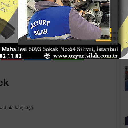
K
bek
Pazar 13:35
Pinle
Linkedin
WhatsApp
ek
dınla karşılaştı.