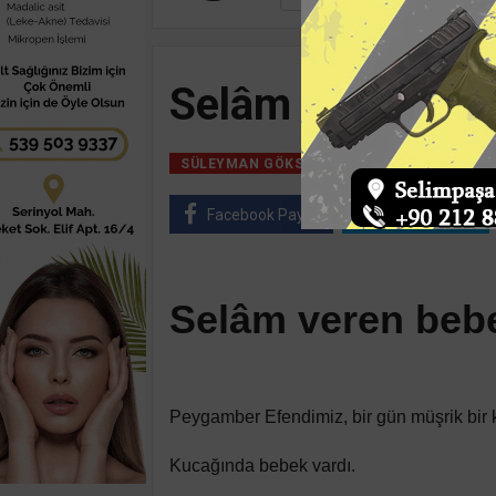
Selâm veren be
14 Temmuz, 2024, 
SÜLEYMAN GÖKSU
Facebook Paylaş
Twitter Paylaş
Selâm veren beb
Peygamber Efendimiz, bir gün müşrik bir ka
Kucağında bebek vardı.