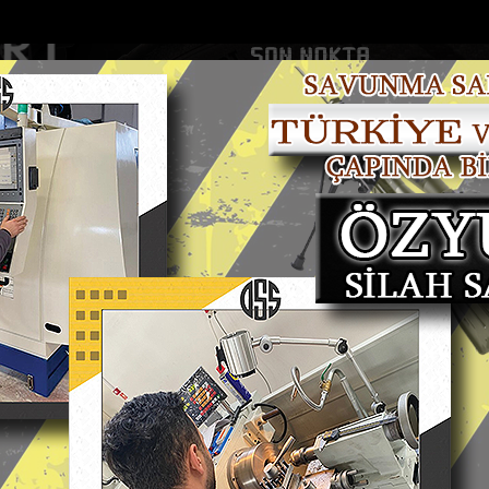
DOLAR
46.2686
EURO
53.5186
AL
Y
GÜNDEM
MAGAZİN
KADIN-YAŞAM
SPOR
SAĞLIK
Sİ
Yazarlar
Web TV
n alev alan otomobilde...
Bakan Kurumun katılımıyla Hatayda 8 bin 5
 GÖKSU
m