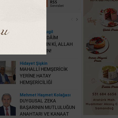
Linkedin
RSS
Takip Et
Servisleri
öşe Yazarları
Osman Onbaşıgil
ALLAHI HER DÂİM
İHLASLA ANIN Kİ, ALLAH
DA SİZİ ANSIN!
Hidayet Şişkin
MAHALLİ HEMŞERİCİK
YERİNE HATAY
HEMŞERİCİLİĞİ
Mehmet Haşmet Kolağası
DUYGUSAL ZEKA
BAŞARININ MUTLULUĞUN
ANAHTARI VE KANAAT