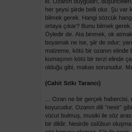
ki. Ozanın duyguları, düşünceleri, 
her şeysi şiirde belli olur. Şu va
bilmek gerek. Hangi sözcük hangi 
ortaya çıkar? Bunu bilmek gerek. Ş
Öyledir de. Ata binmek, ok atma
boyamak ne ise, şiir de odur; yan
malzeme, kötü bir ozanın elinde ber
kumaşının kötü bir terzi elinde çar
olduğu gibi, makas sorunudur. M
(Cahit Sıtkı Tarancı)
... Ozan ne bir gerçek habercisi, 
koyucudur. Ozanın dili "nesir" gib
vücut bulmuş, musiki ile söz ara
bir dildir. Nesirde üslûbun oluşması
söz konusu olamaz. Şiir ile nesir, 