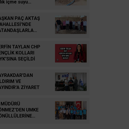
YUTTUK...
llık içme suyu
bekesini yeniliyor
İsmail Cingöz
AŞKAN PAÇ AKTAŞ
Yarım Kalan Stratejik
AHALLESİ'NDE
Hayallerden Küresel
ATANDAŞLARLA
Savunma Gücüne: Türk
ULUŞTU
Savunma Sanayiinin
ERFİN TAYLAN CHP
Tarihsel Yolculuğu
ENÇLİK KOLLARI
YK'SINA SEÇİLDİ
Oğuz Kağan Neşeli
Enerji Jeopolitiğinde Yeni
AYRAKDAR'DAN
Bir Dönem: Kerkük’ten
ILDIRIM VE
Ceyhan’a Stratejik
AYINDIR'A ZİYARET
Birleşme
L MÜDÜRÜ
Ahmet Süreyya DURNA
ÖNMEZ'DEN UMKE
SARAYKENT’TE ŞİİR
ÖNÜLLÜLERİNE
ŞÖLENİ
İYARET