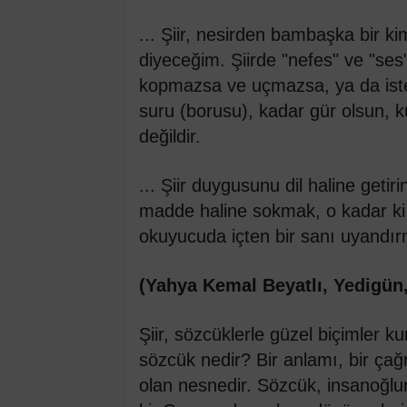
... Şiir, nesirden bambaşka bir kim
diyeceğim. Şiirde "nefes" ve "ses"
kopmazsa ve uçmazsa, ya da ister 
suru (borusu), kadar gür olsun, ku
değildir.
... Şiir duygusunu dil haline geti
madde haline sokmak, o kadar ki,
okuyucuda içten bir sanı uyandı
(Yahya Kemal Beyatlı, Yedigü
Şiir, sözcüklerle güzel biçimler k
sözcük nedir? Bir anlamı, bir çağrı
olan nesnedir. Sözcük, insanoğlun