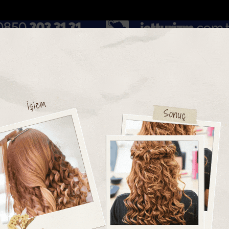
DOLAR
46.2686
EURO
53.5186
AL
Y
GÜNDEM
MAGAZİN
KADIN-YAŞAM
SPOR
SAĞLIK
Sİ
Yazarlar
Web TV
hakkında doğru bilinen 1...
Mersinde ‘Yaz Dostum konserleri vatand
 GÖKSU
m