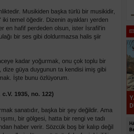
liktedir. Musikiden başka türlü bir musikidir,
 iki temel öğedir. Dizenin ayakları yerden
en hafif perdeden olsun, ister İsrafil'in
lağı bir ses gibi doldurmazsa halis şiir
rinceye kadar yoğurmak, onu çok toplu bir
 dize güya duygunun ta kendisi imiş gibi
rmak. İşte bunu özlüyorum.
n, c.V. 1935, no. 122)
Y
D
urmak sanatıdır, başka bir şey değildir. Ama
şımı, bir gölgesi, hatta bir rengi ve tadı
H
dan haber verir. Sözcük boş bir kalıp değil
Ba