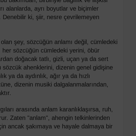
ı alanlarda, ayrı boyutlar ve biçimler
. Denebilir ki, şiir, nesre çevrilemeyen
i olan şey, sözcüğün anlamı değil, cümledeki
, her sözcüğün cümledeki yerini, öbür
an doğacak tatlı, gizli, uçan ya da sert
 sözcük ahenklerini, dizenin genel gidişine
lık ya da aydınlık, ağır ya da hızlı
tüne, dizenin musiki dalgalanmalarından,
ktır.
ıları arasında anlam karanlıklaşırsa, ruh,
rur. Zaten "anlam", ahengin telkinlerinden
için ancak şakımaya ve hayale dalmaya bir