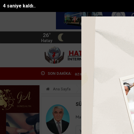
3 saniye kaldı..
26°
BIST
13.744
Hatay
HATA
SON DAKİKA:
erin yükseldiği mobilya mağazasında yaşa...
Karaciğer yağlanması 
Ana Sayfa
Yazarlar
Süleyman
SÜLEYMAN GÖKSU
Mail:
suleymangoksu@gmail.co