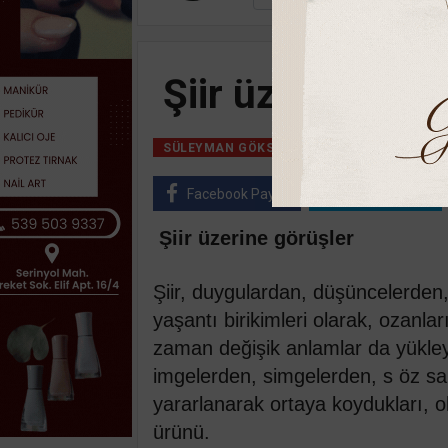
Şiir üzerine gör
21 Kasım, 2020, C
SÜLEYMAN GÖKSU
Facebook Paylaş
Twitter Paylaş
Şiir üzerine görüşler
Şiir, duygulardan, düşüncelerden
yaşantı birikimleri olarak, ozanla
zaman değişik anlamlar da yükleye
imgelerden, simgelerden, s öz sa
yararlanarak ortaya koydukları, 
ürünü.