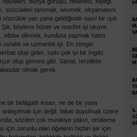
hayalleri, dünya görüşü, felsefesi, kişiliği,
yı
şe
r ki, sözcükleri tanımak, sevmek, okşamasını
sözcükle yan yana geldiğinde nasıl bir ışık
B
M
iir, böylece hüner ve marifet işi oluyor.
V
k, elbise dikmek, kundura yapmak hatta
B
i ustalık ve uzmanlık işi. En zengin
B
bat olup gider, tıpkı çok iyi bir İngiliz
G
çur olup gitmesi gibi. Sanat, terzilikte
M
akasdar olmak gerek.
B
Y
B
ne bir belâgatlı insan, ne de bir yasa
İ
i anlaşılmak için değil, fakat duyulmak üzere
S
sında, sözden çok musikiye yakın, ortalama
G
 için zorunlu olan öğelerin hiçbiri şiir için
Z
bu bakımdan, birbiriyle bağlılık ve ilişkisi