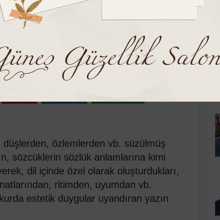
K
üşler
umartesi 20:52
Pinle
Linkedin
WhatsApp
, düşlerden, özlemlerden vb. süzülmüş
rın, sözcüklerin sözlük anlamlarına kimi
rek, dil içinde özel olarak oluşturdukları,
natlarından, ritimden, uyumdan vb.
okurda estetik duygular uyandıran yazın