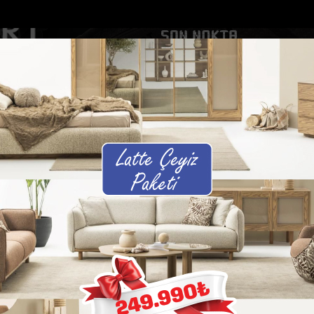
DOLAR
46.2686
EURO
53.5186
AL
Y
GÜNDEM
MAGAZİN
KADIN-YAŞAM
SPOR
SAĞLIK
Sİ
Yazarlar
Web TV
bitti, motosiklet...
Akdenizde kadınlara yönelik Sevgi Sanatı atöl...
 GÖKSU
m