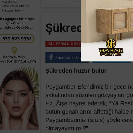
Şükreden huzur 
15 Ağustos, 2020,
SÜLEYMAN GÖKSU
Facebook Paylaş
Twitter Paylaş
Şükreden huzur bulur
Peygamber Efendimiz bir gece na
sakalından süzülen gözyaşları gö
Hz. Âişe hayret ederek, “Yâ Resû
bütün günahlarını affettiği halde 
Peygamberimiz (s.a.s) şöyle cevap
olmayayım mı?”