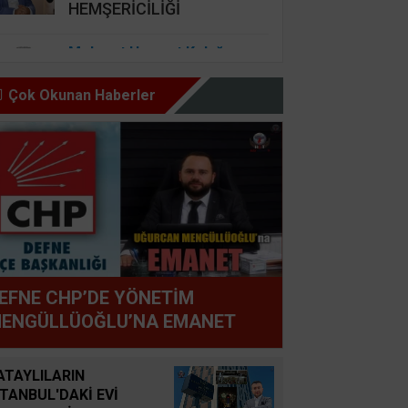
HEMŞERİCİLİĞİ
Mehmet Haşmet Kolağası
DUYGUSAL ZEKA
BAŞARININ MUTLULUĞUN
Çok Okunan Haberler
ANAHTARI VE KANAAT
ÖNDERLİĞİ
Nursel Cengiz Seçer
GÜZEL İNSAN ŞARTI BU,
HAZ OLMAZ DAR’A KARŞI
Şemsettin Günay
EFNE CHP’DE YÖNETİM
BİR BAŞIMIZI KALDIRIP
ENGÜLLÜOĞLU’NA EMANET
YAPILAN ANLAŞMALARI
GÖREBİLSEK
ATAYLILARIN
STANBUL'DAKİ EVİ