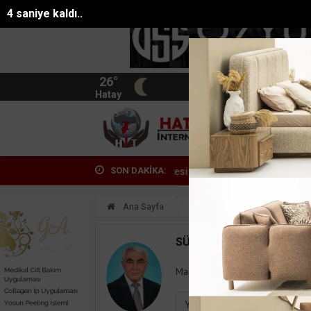
3 saniye kaldı..
26°
BIST
13.744
Hatay
HATA
SON DAKİKA:
 Yaylasında içme suyu kapasitesi 2 katı...
Kırmızı ışık ihlali kazayla 
Ana Sayfa
Yazarlar
Süleyman
SÜLEYMAN GÖKSU
Mail:
suleymangoksu@gmail.co