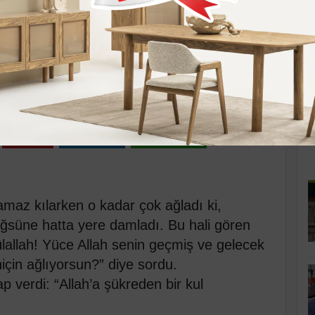
K
bulur
 Cumartesi 08:09
Pinle
Linkedin
WhatsApp
maz kılarken o kadar çok ağladı ki,
ğsüne hatta yere damladı. Bu hali gören
lallah! Yüce Allah senin geçmiş ve gelecek
niçin ağlıyorsun?” diye sordu.
 verdi: “Allah’a şükreden bir kul