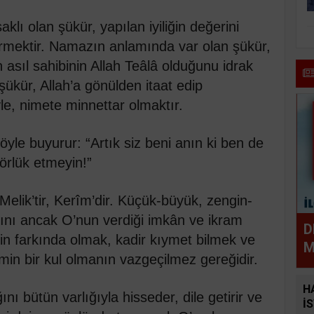
lı olan şükür, yapılan iyiliğin değerini
k vermektir. Namazın anlamında var olan şükür,
asıl sahibinin Allah Teâlâ olduğunu idrak
şükür, Allah’a gönülden itaat edip
e, nimete minnettar olmaktır.
yle buyurur: “Artık siz beni anın ki ben de
örlük etmeyin!”
Melik’tir, Kerîm’dir. Küçük-büyük, zengin-
atını ancak O’nun verdiği imkân ve ikram
D
in farkında olmak, kadir kıymet bilmek ve
M
in bir kul olmanın vazgeçilmez gereğidir.
H
ı bütün varlığıyla hisseder, dile getirir ve
İ