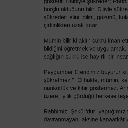
gösterir. Kalbiyle şükreder; Rabb
borçlu olduğunu bilir. Diliyle şük
şükreder; elini, dilini, gözünü, kul
çirkinlikten uzak tutar.
Mümin bilir ki aklın şükrü iman et
bildiğini öğretmek ve uygulamak, 
sağlığın şükrü ise hayırlı bir ins
Peygamber Efendimiz buyurur ki, 
şükretmez.” O halde, mümin, kend
nankörlük ve kibir göstermez. An
üzere, iyilik gördüğü herkese teş
Rabbimiz, Şekûr’dur; yaptığımız fa
davranmayan, aksine kanaatkâr ve