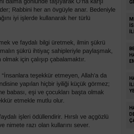
ini daima gönlünde taşıyarak O’na karşı
G
Y
reder; Rabbini her an övgüyle anar. Bedeniyle
ağını iyi işlerde kullanarak her türlü
M
İ
İ
mek ve faydalı bilgi üretmek, ilmin şükrü
B
malın şükrü ihtiyaç sahipleriyle paylaşmak,
H
an olmak için çalışıp çabalamaktır.
E
S
“İnsanlara teşekkür etmeyen, Allah’a da
H
isine yapılan hiçbir iyiliği küçük görmez;
İ
Y
ne babası, eşi ve çocukları başta olmak
B
ekkür etmekle mutlu olur.
H
D
ydalı işleri ödüllendirir. Hırslı ve açgözlü
Ç
 nimete razı olan kullarını sever.