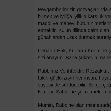
Peygamberimizin gözyaşlarında sak
bilmek ve iyiliğe iyilikle karşılı
maddi ve manevi bütün nimetlerin 
etmektir. Kulun dilinde daim olan 
günahlardan uzak durmak suretiyl
Cenâb-ı Hak, Kur’an-ı Kerim’de şö
sizi anayım. Bana şükredin, nank
Rabbimiz Vehhâb’dır, Rezzâk’tır, 
fakir, güçlü-zayıf her insan, hay
sayesinde sürdürebilir. Bu gerçeğ
Nimetin Sahibi’ne şükretmek, müm
Mümin, Rabbine olan minnettarlığın