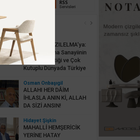
Linkedin
RSS
Takip Et
Servisleri
öşe Yazarları
İsmail Cingöz
KAAN’dan KIZILELMA’ya:
Türk Savunma Sanayiinin
Yeni Jeopolitiği ve Çok
Kutuplu Dünyada Türkiye
Osman Onbaşıgil
ALLAHI HER DÂİM
İHLASLA ANIN Kİ, ALLAH
DA SİZİ ANSIN!
Hidayet Şişkin
MAHALLİ HEMŞERİCİK
YERİNE HATAY