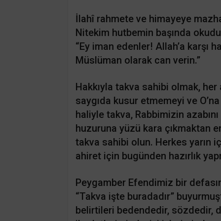
İlahî rahmete ve himayeye mazh
Nitekim hutbemin başında okudu
“Ey iman edenler! Allah’a karşı h
Müslüman olarak can verin.”
Hakkıyla takva sahibi olmak, her
saygıda kusur etmemeyi ve O’na d
haliyle takva, Rabbimizin azabın
huzuruna yüzü kara çıkmaktan end
takva sahibi olun. Herkes yarın iç
ahiret için bugünden hazırlık yap
Peygamber Efendimiz bir defasın
“Takva işte buradadır” buyurmuştu
belirtileri bedendedir, sözdedir, 