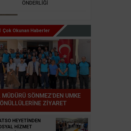
ÖNDERLİĞİ
Nursel Cengiz Seçer
GÜZEL İNSAN ŞARTI BU,
Çok Okunan Haberler
HAZ OLMAZ DAR’A KARŞI
Şemsettin Günay
BİR BAŞIMIZI KALDIRIP
YAPILAN ANLAŞMALARI
GÖREBİLSEK
Süleyman GÖKSU
L MÜDÜRÜ SÖNMEZ'DEN UMKE
Zaferler Ayı Ağustos
ÖNÜLLÜLERİNE ZİYARET
Sucan
ATSO HEYETİNDEN
AYNI ENKAZIN TOZUNU
OSYAL HİZMET