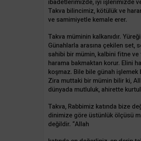
ibadetlerimizde, iyi işlerimizde 
Takva bilincimiz, kötülük ve har
ve samimiyetle kemale erer.
Takva müminin kalkanıdır. Yüreği
Günahlarla arasına çekilen set, s
sahibi bir mümin, kalbini fitne ve
harama bakmaktan korur. Elini ha
koşmaz. Bile bile günah işlemek 
Zira muttaki bir mümin bilir ki, A
dünyada mutluluk, ahirette kurtul
Takva, Rabbimiz katında bize de
dinimize göre üstünlük ölçüsü ma
değildir. “Allah
katında en değerliniz, en derin ta