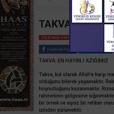
TAKVA: EN HAYI
20 Aralık, 2019, C
SÜLEYMAN GÖKSU
Facebook Paylaş
Twitter Paylaş
TAKVA: EN HAYIRLI AZIĞIMIZ
Takva, kul olarak Allah’a karşı 
olduğunu bilerek yaşamaktır. Rab
hoşnutluğunu kazanmaktır. Rızası
rahmetinin gölgesine sığınmaktı
bir örnek ve eşsiz bir rehber ol
izinden yürümektir.