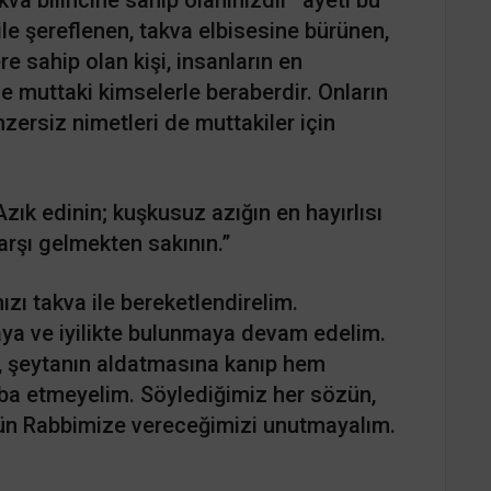
le şereflenen, takva elbisesine bürünen,
re sahip olan kişi, insanların en
öyle muttaki kimselerle beraberdir. Onların
zersiz nimetleri de muttakiler için
zık edinin; kuşkusuz azığın en hayırlısı
karşı gelmekten sakının.”
zı takva ile bereketlendirelim.
aya ve iyilikte bulunmaya devam edelim.
, şeytanın aldatmasına kanıp hem
ba etmeyelim. Söylediğimiz her sözün,
 gün Rabbimize vereceğimizi unutmayalım.