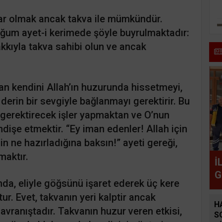
ar olmak ancak takva ile mümkündür.
ğum ayet-i kerimede şöyle buyrulmaktadır:
akkıyla takva sahibi olun ve ancak
 an kendini Allah’ın huzurunda hissetmeyi,
erin bir sevgiyle bağlanmayı gerektirir. Bu
ı gerektirecek işler yapmaktan ve O’nun
işe etmektir. “Ey iman edenler! Allah için
in ne hazırladığına baksın!” ayeti gereği,
maktır.
İ
G
da, eliyle göğsünü işaret ederek üç kere
r. Evet, takvanın yeri kalptir ancak
H
davranıştadır. Takvanın huzur veren etkisi,
S