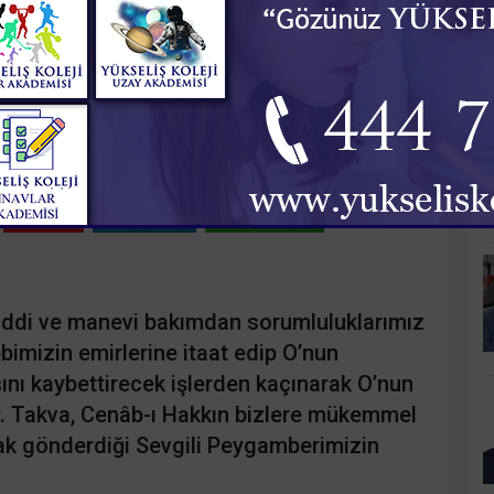
K
RLI AZIĞIMIZ
uma 13:54
Pinle
Linkedin
WhatsApp
maddi ve manevi bakımdan sorumluluklarımız
bimizin emirlerine itaat edip O’nun
nı kaybettirecek işlerden kaçınarak O’nun
r. Takva, Cenâb-ı Hakkın bizlere mükemmel
arak gönderdiği Sevgili Peygamberimizin