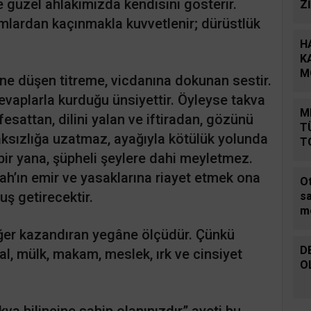
ve güzel ahlakımızda kendisini gösterir.
Z
amlardan kaçınmakla kuvvetlenir; dürüstlük
H
K
M
ne düşen titreme, vicdanına dokunan sestir.
H
evaplarla kurduğu ünsiyettir. Öyleyse takva
M
 fesattan, dilini yalan ve iftiradan, gözünü
T
ksızlığa uzatmaz, ayağıyla kötülük yolunda
T
bir yana, şüpheli şeylere dahi meyletmez.
D
llah’ın emir ve yasaklarına riayet etmek ona
Ot
uş getirecektir.
s
m
sü
ğer kazandıran yegâne ölçüdür. Çünkü
ar
D
l, mülk, makam, meslek, ırk ve cinsiyet
ka
O
k
kva bilincine sahip olanınızdır” ayeti bu