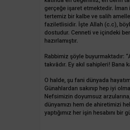
gerçeğe işaret etmektedir. İman i
tertemiz bir kalbe ve salih amelle
faziletlisidir. İşte Allah (c.c), b
dostudur. Cenneti ve içindeki ben
hazırlamıştır.
Rabbimiz şöyle buyurmaktadır: “A
takvâdır. Ey akıl sahipleri! Bana 
O halde, şu fani dünyada hayatımı
Günahlardan sakınıp hep iyi olm
Nefsimizin doyumsuz arzularına
dünyamızı hem de ahiretimizi he
yaptığımız her işin hesabını bir