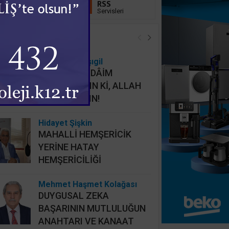
Linkedin
RSS
Takip Et
Servisleri
öşe Yazarları
Osman Onbaşıgil
ALLAHI HER DÂİM
İHLASLA ANIN Kİ, ALLAH
DA SİZİ ANSIN!
Hidayet Şişkin
MAHALLİ HEMŞERİCİK
YERİNE HATAY
HEMŞERİCİLİĞİ
Mehmet Haşmet Kolağası
DUYGUSAL ZEKA
BAŞARININ MUTLULUĞUN
ANAHTARI VE KANAAT