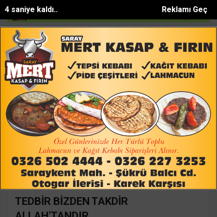
3 saniye kaldı..
Reklamı Geç
köpeğini tüfekle vurup sakat bıraktılar
Apartmanda yangın paniği: 5 
SON DAKİKA:
Ana Sayfa
Yazarlar
Süleyman GÖKSU
SÜLEYMAN GÖKSU
Mail:
suleymangoksu@gmail.com
TEDBİR BİZDEN TAKDİR
ALLAH’TANDIR