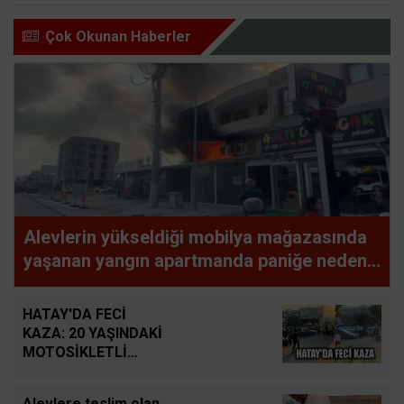
Çok Okunan Haberler
Alevlerin yükseldiği mobilya mağazasında
yaşanan yangın apartmanda paniğe neden
oldu
HATAY'DA FECİ
KAZA: 20 YAŞINDAKİ
MOTOSİKLETLİ
HAYATINI KAYBETTİ
Alevlere teslim olan