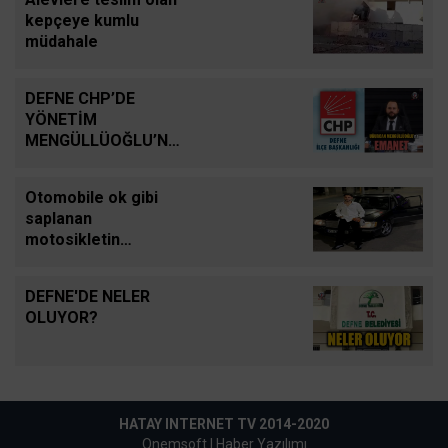
kepçeye kumlu
müdahale
DEFNE CHP’DE
YÖNETİM
MENGÜLLÜOĞLU’NA
EMANET
Otomobile ok gibi
saplanan
motosikletin
sürücüsü hafif ticari
aracın altında
DEFNE'DE NELER
kalarak can verdiği
OLUYOR?
kaza kamerada
HATAY INTERNET TV 2014-2020
Onemsoft |
Haber Yazılımı