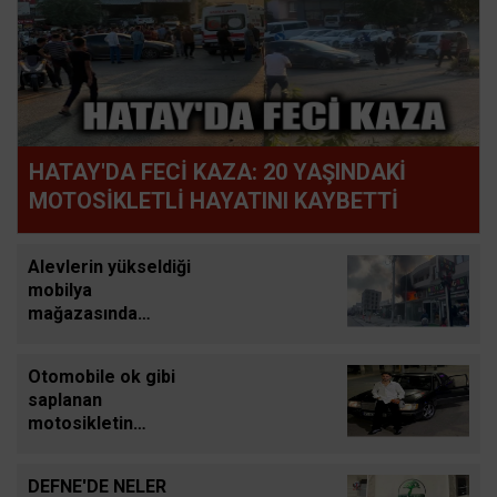
HATAY'DA FECİ KAZA: 20 YAŞINDAKİ
MOTOSİKLETLİ HAYATINI KAYBETTİ
Alevlerin yükseldiği
mobilya
mağazasında
yaşanan yangın
apartmanda paniğe
Otomobile ok gibi
neden oldu
saplanan
motosikletin
sürücüsü hafif ticari
aracın altında
DEFNE'DE NELER
kalarak can verdiği