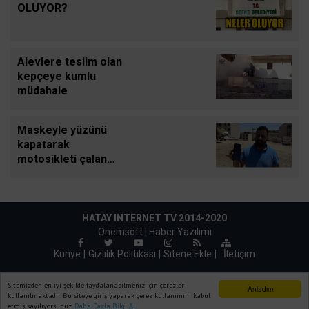
OLUYOR?
kaza kamerada
Alevlere teslim olan
kepçeye kumlu
müdahale
Maskeyle yüzünü
kapatarak
motosikleti çalan
hırsız jandarma
ekiplerinden
kaçamadı
HATAY INTERNET TV 2014-2020
Onemsoft |
Haber Yazılımı
Künye
Gizlilik Politikası
Sitene Ekle
|
İletişim
Sitemizden en iyi şekilde faydalanabilmeniz için çerezler
Anladım
kullanılmaktadır. Bu siteye giriş yaparak çerez kullanımını kabul
etmiş sayılıyorsunuz.
Daha Fazla Bilgi Al
Ana Sayfa
Web TV
Foto Galeri
Yazarlar