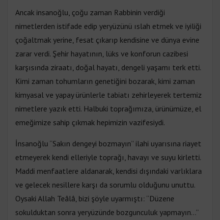
Ancak insanoğlu, çoğu zaman Rabbinin verdiği
nimetlerden istifade edip yeryüzünü ıslah etmek ve iyiliği
çoğaltmak yerine, fesat çıkarıp kendisine ve dünya evine
zarar verdi. Şehir hayatının, lüks ve konforun cazibesi
karşısında ziraatı, doğal hayatı, dengeli yaşamı terk etti.
Kimi zaman tohumların genetiğini bozarak, kimi zaman
kimyasal ve yapay ürünlerle tabiatı zehirleyerek tertemiz
nimetlere yazık etti. Halbuki toprağımıza, ürünümüze, el
emeğimize sahip çıkmak hepimizin vazifesiydi.
İnsanoğlu “Sakın dengeyi bozmayın” ilahi uyarısına riayet
etmeyerek kendi elleriyle toprağı, havayı ve suyu kirletti.
Maddi menfaatlere aldanarak, kendisi dışındaki varlıklara
ve gelecek nesillere karşı da sorumlu olduğunu unuttu.
Oysaki Allah Teâlâ, bizi şöyle uyarmıştı: “Düzene
sokulduktan sonra yeryüzünde bozgunculuk yapmayın…”