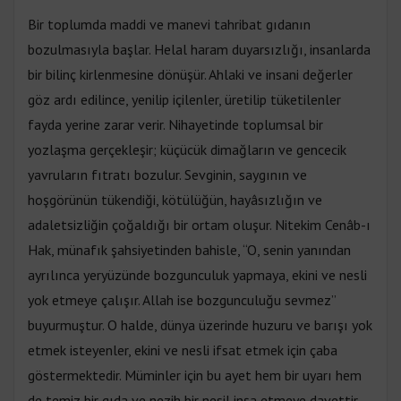
Bir toplumda maddi ve manevi tahribat gıdanın
bozulmasıyla başlar. Helal haram duyarsızlığı, insanlarda
bir bilinç kirlenmesine dönüşür. Ahlaki ve insani değerler
göz ardı edilince, yenilip içilenler, üretilip tüketilenler
fayda yerine zarar verir. Nihayetinde toplumsal bir
yozlaşma gerçekleşir; küçücük dimağların ve gencecik
yavruların fıtratı bozulur. Sevginin, saygının ve
hoşgörünün tükendiği, kötülüğün, hayâsızlığın ve
adaletsizliğin çoğaldığı bir ortam oluşur. Nitekim Cenâb-ı
Hak, münafık şahsiyetinden bahisle, “O, senin yanından
ayrılınca yeryüzünde bozgunculuk yapmaya, ekini ve nesli
yok etmeye çalışır. Allah ise bozgunculuğu sevmez”
buyurmuştur. O halde, dünya üzerinde huzuru ve barışı yok
etmek isteyenler, ekini ve nesli ifsat etmek için çaba
göstermektedir. Müminler için bu ayet hem bir uyarı hem
de temiz bir gıda ve nezih bir nesil inşa etmeye davettir.