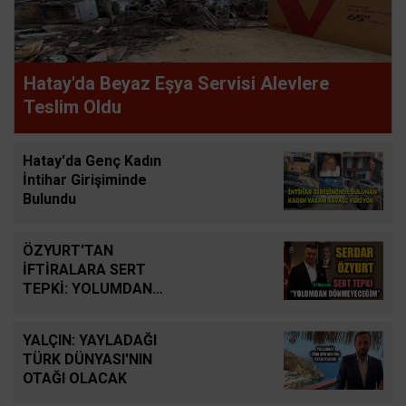
Hatay'da Beyaz Eşya Servisi Alevlere
Teslim Oldu
Hatay'da Genç Kadın
İntihar Girişiminde
Bulundu
ÖZYURT'TAN
İFTİRALARA SERT
TEPKİ: YOLUMDAN
DÖNMEYECEĞİM
YALÇIN: YAYLADAĞI
TÜRK DÜNYASI'NIN
OTAĞI OLACAK