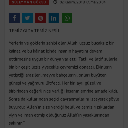
02 Kasım, 2018, Cuma 20:04
SÜLEYMAN GÖKSU
TEMİZ GIDA TEMİZ NESİL
Yerlerin ve göklerin sahibi olan Allah, uçsuz bucaksız bir
kâinat ve bu kâinat içinde insanın hayatını devam
ettirmesine uygun bir dünya var etti. Tatlı ve latif sularla,
bin bir çeşit leziz yiyecekle çevremizi donattı. Ekinlerin
yetiştiği arazileri, meyve bahçelerini, onları büyüten
güneşi ve yağmuru lütfetti. Her biri ayrı güzel ve
birbirinden değerli nice varlığı insanın emrine amade kıldı.
Sonra da kullarından seçici davranmalarını isteyerek şöyle
buyurdu: “Allah’ın size verdiği helâl ve temiz rızıklardan
yiyin ve iman etmiş olduğunuz Allah’ın yasaklarından
sakının.”