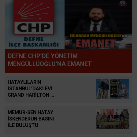
DEFNE CHP’DE YÖNETİM
MENGÜLLÜOĞLU’NA EMANET
HATAYLILARIN
İSTANBUL'DAKİ EVİ
GRAND HARİLTON 2
YAŞINDA
MEMUR-SEN HATAY
İSKENDERUN BASINI
İLE BULUŞTU