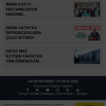
BEBEK DOSTU
HASTANELERDEN
EMZİRME
SEFERBERLİĞİ
ERGİN: HATAY’DA
DEPREMZEDELERİN
ÇİLESİ BİTMEDİ
HATAY MKÜ
İLETİŞİM FAKÜLTESİ
YENİ ÖĞRENCİLERİNİ
BEKLİYOR
HATAY INTERNET TV 2014-2020
Onemsoft |
Haber Yazılımı
Künye
Gizlilik Politikası
Sitene Ekle
|
İletişim
Sitemizden en iyi şekilde faydalanabilmeniz için çerezler
Anladım