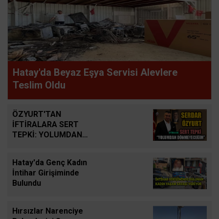
Hatay'da Beyaz Eşya Servisi Alevlere
Teslim Oldu
ÖZYURT'TAN
İFTİRALARA SERT
TEPKİ: YOLUMDAN
DÖNMEYECEĞİM
Hatay'da Genç Kadın
İntihar Girişiminde
Bulundu
Hırsızlar Narenciye