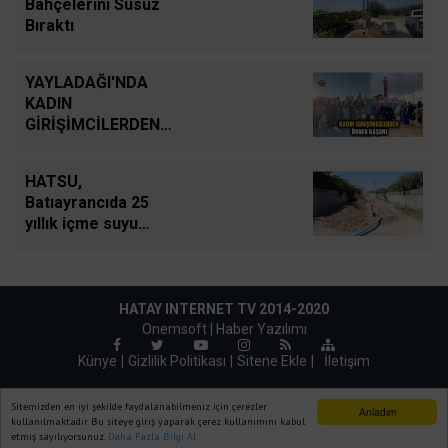
Bahçelerini Susuz
Bıraktı
YAYLADAĞI'NDA
KADIN
GİRİŞİMCİLERDEN
ÖRNEK BAŞARI
HATSU,
Batıayrancıda 25
yıllık içme suyu
şebekesini yeniliyor
HATAY INTERNET TV 2014-2020
Onemsoft |
Haber Yazılımı
Künye
Gizlilik Politikası
Sitene Ekle
|
İletişim
Sitemizden en iyi şekilde faydalanabilmeniz için çerezler
Anladım
kullanılmaktadır. Bu siteye giriş yaparak çerez kullanımını kabul
etmiş sayılıyorsunuz.
Daha Fazla Bilgi Al
Ana Sayfa
Web TV
Foto Galeri
Yazarlar