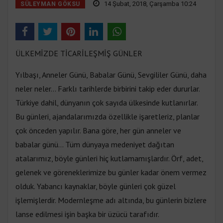
14 Şubat, 2018, Çarşamba 10:24
SÜLEYMAN GÖKSU
ÜLKEMİZDE TİCARİLEŞMİŞ GÜNLER
Yılbaşı, Anneler Günü, Babalar Günü, Sevgililer Günü, daha
neler neler… Farklı tarihlerde birbirini takip eder dururlar.
Türkiye dahil, dünyanın çok sayıda ülkesinde kutlanırlar.
Bu günleri, ajandalarımızda özellikle işaretleriz, planlar
çok önceden yapılır. Bana göre, her gün anneler ve
babalar günü… Tüm dünyaya medeniyet dağıtan
atalarımız, böyle günleri hiç kutlamamışlardır. Örf, adet,
gelenek ve göreneklerimize bu günler kadar önem vermez
olduk. Yabancı kaynaklar, böyle günleri çok güzel
işlemişlerdir. Modernleşme adı altında, bu günlerin bizlere
lanse edilmesi işin başka bir üzücü tarafıdır.