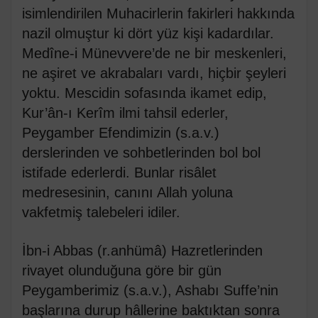
isimlendirilen Muhacirlerin fakirleri hakkında
nazil olmuştur ki dört yüz kişi kadardılar.
Medîne-i Münevvere’de ne bir meskenleri,
ne aşiret ve akrabaları vardı, hiçbir şeyleri
yoktu. Mescidin sofasında ikamet edip,
Kur’ân-ı Kerîm ilmi tahsil ederler,
Peygamber Efendimizin (s.a.v.)
derslerinden ve sohbetlerinden bol bol
istifade ederlerdi. Bunlar risâlet
medresesinin, canını Allah yoluna
vakfetmiş talebeleri idiler.
İbn-i Abbas (r.anhümâ) Hazretlerinden
rivayet olunduğuna göre bir gün
Peygamberimiz (s.a.v.), Ashabı Suffe’nin
başlarına durup hâllerine baktıktan sonra