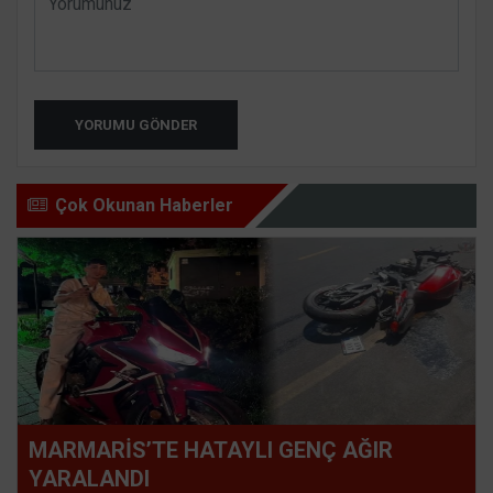
YORUMU GÖNDER
Çok Okunan Haberler
MARMARİS’TE HATAYLI GENÇ AĞIR
YARALANDI