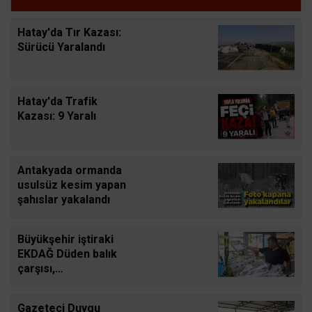
Hatay'da Tır Kazası:
Sürücü Yaralandı
Hatay'da Trafik
Kazası: 9 Yaralı
Antakyada ormanda
usulsüz kesim yapan
şahıslar yakalandı
Büyükşehir iştiraki
EKDAĞ Düden balık
çarşısı,
balıkseverlerin
uğrak noktası oldu
Gazeteci Duygu