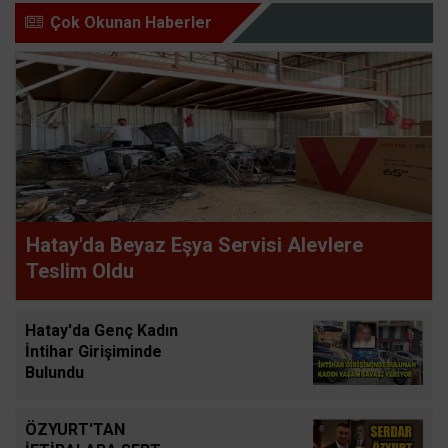
Çok Okunan Haberler
Hatay'da Beyaz Eşya Servisi Alevlere
Teslim Oldu
Hatay'da Genç Kadın
İntihar Girişiminde
Bulundu
ÖZYURT'TAN