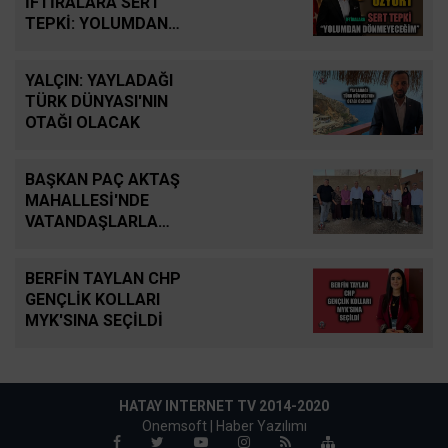
İFTİRALARA SERT
TEPKİ: YOLUMDAN
DÖNMEYECEĞİM
YALÇIN: YAYLADAĞI
TÜRK DÜNYASI'NIN
OTAĞI OLACAK
BAŞKAN PAÇ AKTAŞ
MAHALLESİ'NDE
VATANDAŞLARLA
BULUŞTU
BERFİN TAYLAN CHP
GENÇLİK KOLLARI
MYK'SINA SEÇİLDİ
HATAY INTERNET TV 2014-2020
Onemsoft |
Haber Yazılımı