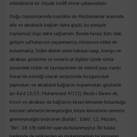
etkinliklerle bir ölçüde telâfi etme çabasındadır.
Doğu toplumlarında özellikle de Müslümanlar arasında
aile ve akrabalık bağları daha güçlü, bu yönüyle
toplumsal örgü daha sağlamdır. Bunda henüz Batı’daki
gelişim safhalarının yaşanmamış olmasının etkisi de
bulunmakla, İslâm dininin anne babaya saygı, komşu ve
akrabayı gözetme ve onlarla iyi ilişkiler içinde olma
yönündeki telkin ve tavsiyelerinin de önemli payı vardır.
Kuran’da özelliği olarak yeryüzünde bozgunculuk
yapmaları ve akrabalık bağlarını koparmaları gösterilir
(er-Ra‘d 13/25; Muhammed 47/22). Resûl-i Ekrem de,
hısım ve akrabası ile bağlarını kesen kimsenin bulunduğu
meclise rahmetin inmeyeceğini, böyle kimselerin cennete
giremeyeceğini belirterek (Buhârî, “Edeb”, 11; Müslim,
“Birr”, 18-19) ciddi bir uyarıda bulunmuştur. Bir başka
hadisinde de iyiliklerden en mükemmelinin bir kimsenin