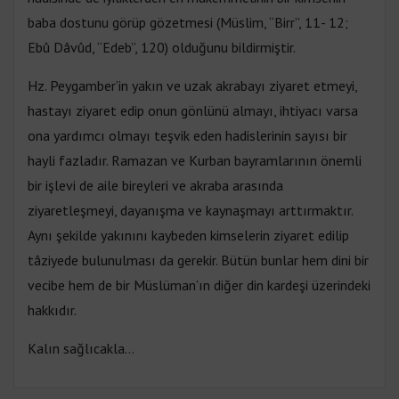
baba dostunu görüp gözetmesi (Müslim, “Birr”, 11- 12;
Ebû Dâvûd, “Edeb”, 120) olduğunu bildirmiştir.
Hz. Peygamber’in yakın ve uzak akrabayı ziyaret etmeyi,
hastayı ziyaret edip onun gönlünü almayı, ihtiyacı varsa
ona yardımcı olmayı teşvik eden hadislerinin sayısı bir
hayli fazladır. Ramazan ve Kurban bayramlarının önemli
bir işlevi de aile bireyleri ve akraba arasında
ziyaretleşmeyi, dayanışma ve kaynaşmayı arttırmaktır.
Aynı şekilde yakınını kaybeden kimselerin ziyaret edilip
tâziyede bulunulması da gerekir. Bütün bunlar hem dini bir
vecibe hem de bir Müslüman’ın diğer din kardeşi üzerindeki
hakkıdır.
Kalın sağlıcakla…