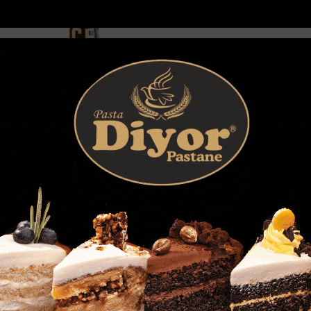
DOLAR
46.2686
EURO
53.5186
AL
Y
GÜNDEM
MAGAZİN
KADIN-YAŞAM
SPOR
SAĞLIK
Sİ
Yazarlar
Web TV
Kahramanmaraşta 6 gündür kayıp yaşlı adamın B...
Filistin konvoyu
letli şov pahalıya patladı: Ehliyeti iptal
 19 bin TL ceza kesildi
2025 12:45