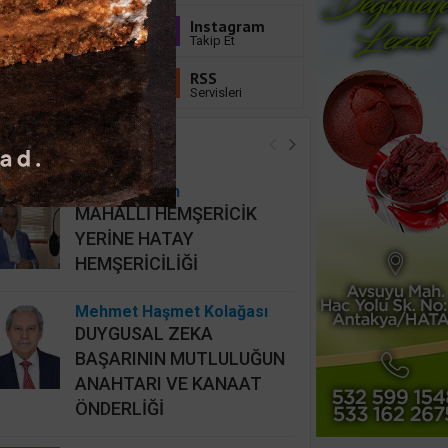
Youtube
Instagram
Abone Ol
Takip Et
Linkedin
RSS
Takip Et
Servisleri
öşe Yazarları
Hidayet Şişkin
MAHALLİ HEMŞERİCİK
YERİNE HATAY
HEMŞERİCİLİĞİ
Mehmet Haşmet Kolağası
DUYGUSAL ZEKA
BAŞARININ MUTLULUĞUN
ANAHTARI VE KANAAT
ÖNDERLİĞİ