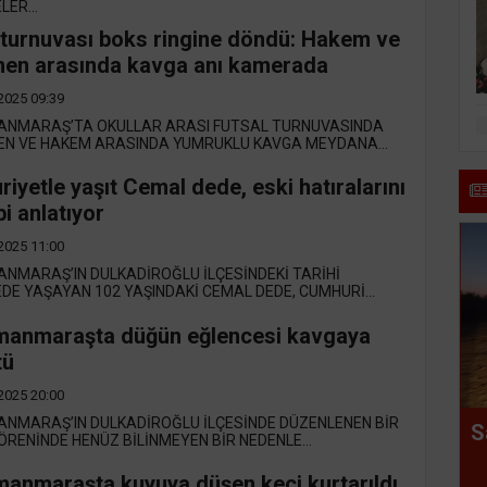
ER...
 turnuvası boks ringine döndü: Hakem ve
en arasında kavga anı kamerada
2025 09:39
NMARAŞ’TA OKULLAR ARASI FUTSAL TURNUVASINDA
N VE HAKEM ARASINDA YUMRUKLU KAVGA MEYDANA...
iyetle yaşıt Cemal dede, eski hatıralarını
i anlatıyor
2025 11:00
NMARAŞ’IN DULKADİROĞLU İLÇESİNDEKİ TARİHİ
E YAŞAYAN 102 YAŞINDAKİ CEMAL DEDE, CUMHURİ...
manmaraşta düğün eğlencesi kavgaya
tü
2025 20:00
NMARAŞ’IN DULKADİROĞLU İLÇESİNDE DÜZENLENEN BİR
S
RENİNDE HENÜZ BİLİNMEYEN BİR NEDENLE...
anmaraşta kuyuya düşen keçi kurtarıldı