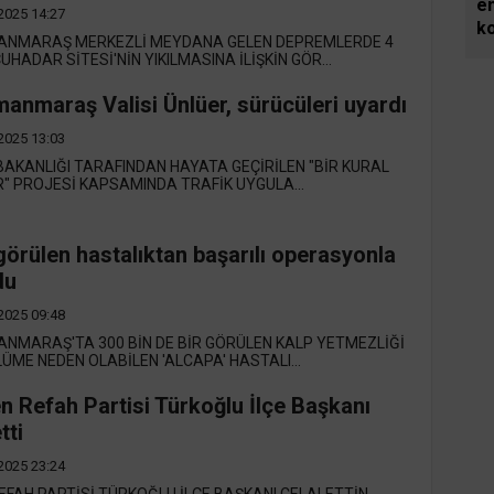
em
2025 14:27
k
NMARAŞ MERKEZLİ MEYDANA GELEN DEPREMLERDE 4
UHADAR SİTESİ'NİN YIKILMASINA İLİŞKİN GÖR...
anmaraş Valisi Ünlüer, sürücüleri uyardı
2025 13:03
 BAKANLIĞI TARAFINDAN HAYATA GEÇİRİLEN "BİR KURAL
" PROJESİ KAPSAMINDA TRAFİK UYGULA...
görülen hastalıktan başarılı operasyonla
du
2025 09:48
NMARAŞ'TA 300 BİN DE BİR GÖRÜLEN KALP YETMEZLİĞİ
LÜME NEDEN OLABİLEN 'ALCAPA' HASTALI...
n Refah Partisi Türkoğlu İlçe Başkanı
tti
2025 23:24
EFAH PARTİSİ TÜRKOĞLU İLÇE BAŞKANI CELALETTİN