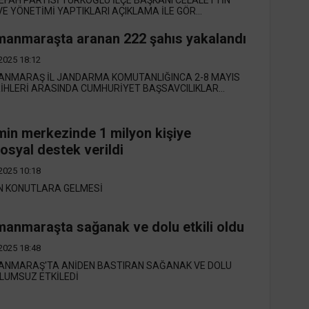
E YÖNETİMİ YAPTIKLARI AÇIKLAMA İLE GÖR...
anmaraşta aranan 222 şahıs yakalandı
2025 18:12
NMARAŞ İL JANDARMA KOMUTANLIĞINCA 2-8 MAYIS
İHLERİ ARASINDA CUMHURİYET BAŞSAVCILIKLAR...
in merkezinde 1 milyon kişiye
osyal destek verildi
2025 10:18
İN KONUTLARA GELMESİ
anmaraşta sağanak ve dolu etkili oldu
2025 18:48
NMARAŞ'TA ANİDEN BASTIRAN SAĞANAK VE DOLU
LUMSUZ ETKİLEDİ