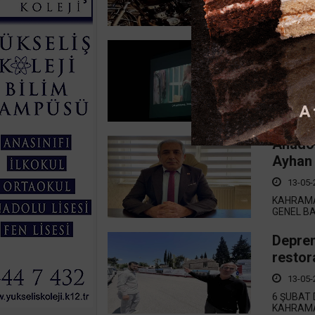
KAHRAMA
KULLANAN
Kahram
13-05-
KAHRAMA
GRUPLARI
Anadol
Ayhan 
13-05-
KAHRAMA
GENEL B
Deprem
restor
13-05-
6 ŞUBAT 
KAHRAMA