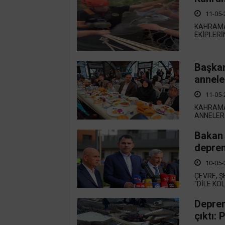
11-05-
KAHRAMA
EKİPLERİ
Başkan
annele
11-05-
KAHRAMA
ANNELERİ
Bakan 
deprem
10-05-
ÇEVRE, Ş
"DİLE KO
Deprem
çıktı: