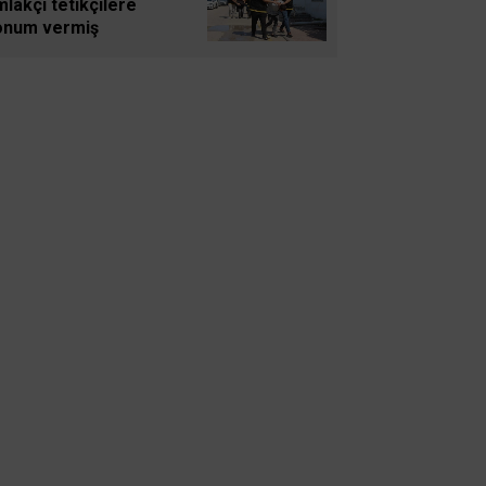
lakçı tetikçilere
SARAYKENT’TE ŞİİR
onum vermiş
ŞÖLENİ
Mustafa Hakan Dönmez
ANADOLU
Muammer Gezer
Almanya’dan Notlar:
Müslümanlar
Gamze Arslan
Ebeveynlerin Hakkı
Olmayan Tek Şey: Çocuğa
Küsmek
Mustafa Aldıç