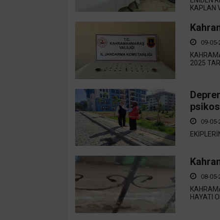
KAPLAN V
Kahram
09-05-
KAHRAMA
2025 TAR
Deprem
psikos
09-05-
EKİPLER
Kahram
08-05-
KAHRAMA
HAYATI O