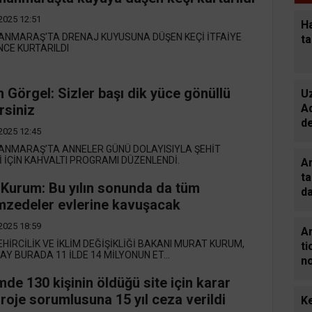
2025 12:51
H
NMARAŞ'TA DRENAJ KUYUSUNA DÜŞEN KEÇİ İTFAİYE
ta
NCE KURTARILDI
 Görgel: Sizler başı dik yüce gönüllü
U
A
rsiniz
d
2025 12:45
g
NMARAŞ’TA ANNELER GÜNÜ DOLAYISIYLA ŞEHİT
 İÇİN KAHVALTI PROGRAMI DÜZENLENDİ.
Am
ta
Kurum: Bu yılın sonunda da tüm
d
zedeler evlerine kavuşacak
m
de
2025 18:59
Ar
EHİRCİLİK VE İKLİM DEĞİŞİKLİĞİ BAKANI MURAT KURUM,
ti
LAY BURADA 11 İLDE 14 MİLYONUN ET...
n
C
de 130 kişinin öldüğü site için karar
gü
 Proje sorumlusuna 15 yıl ceza verildi
Ke
gi