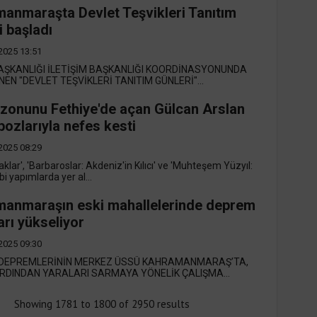
anmaraşta Devlet Teşvikleri Tanıtım
i başladı
2025 13:51
ŞKANLIĞI İLETİŞİM BAŞKANLIĞI KOORDİNASYONUNDA
EN "DEVLET TEŞVİKLERİ TANITIM GÜNLERİ"...
zonunu Fethiye'de açan Gülcan Arslan
pozlarıyla nefes kesti
2025 08:29
klar', 'Barbaroslar: Akdeniz'in Kılıcı' ve 'Muhteşem Yüzyıl:
i yapımlarda yer al...
anmaraşın eski mahallelerinde deprem
arı yükseliyor
2025 09:30
 DEPREMLERİNİN MERKEZ ÜSSÜ KAHRAMANMARAŞ’TA,
RDINDAN YARALARI SARMAYA YÖNELİK ÇALIŞMA...
Showing
1781
to
1800
of
2950
results