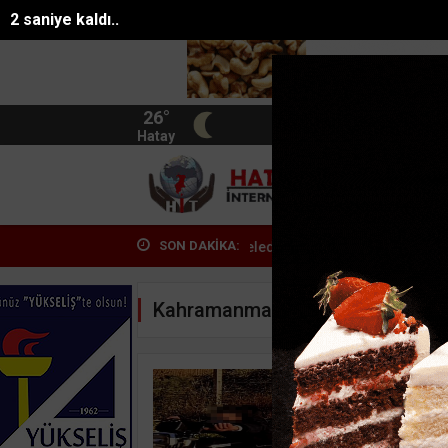
1 saniye kaldı..
26°
BIST
13.744
Hatay
HATA
SON DAKİKA:
syonunda 7 tut...
Eski belediye başkanının yeğeni motosiklet ka...
Kahramanmaraş Haberleri
Motosik
edildi,
13-05-