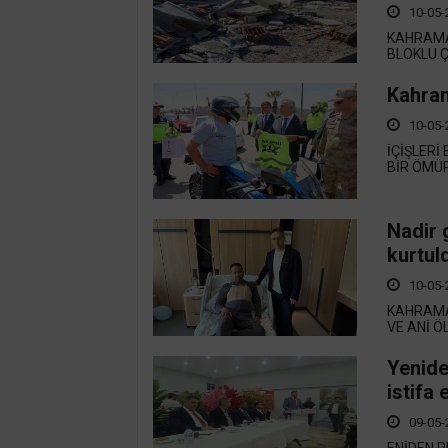
10-05-
KAHRAMA
BLOKLU Ç
Kahram
10-05-
İÇİŞLERİ
BİR ÖMÜR
Nadir 
kurtul
10-05-
KAHRAMA
VE ANİ Ö
Yenide
istifa e
09-05-
ENİDEN R