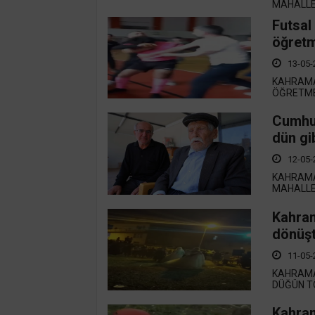
MAHALLEL
Futsal
öğretm
13-05-
KAHRAMA
ÖĞRETME
Cumhur
dün gib
12-05-
KAHRAMA
MAHALLED
Kahra
dönüş
11-05-
KAHRAMA
DÜĞÜN TÖ
Kahram