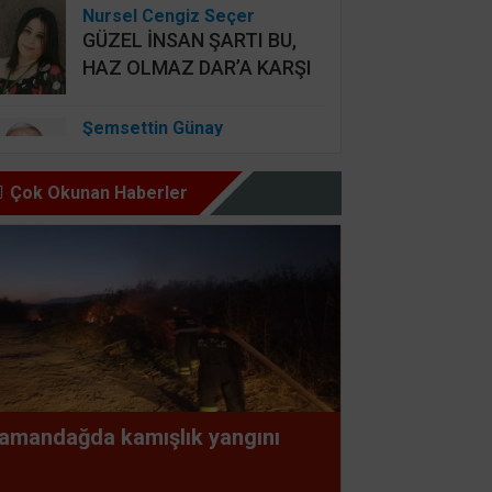
Nursel Cengiz Seçer
GÜZEL İNSAN ŞARTI BU,
HAZ OLMAZ DAR’A KARŞI
Şemsettin Günay
BİR BAŞIMIZI KALDIRIP
YAPILAN ANLAŞMALARI
Çok Okunan Haberler
GÖREBİLSEK
Osman Onbaşıgil
ALLAH SEVGİSİ OLAN
YERDE İYİLİK ve FAZİLET
OLUR
Süleyman GÖKSU
amandağda kamışlık yangını
Zaferler Ayı Ağustos