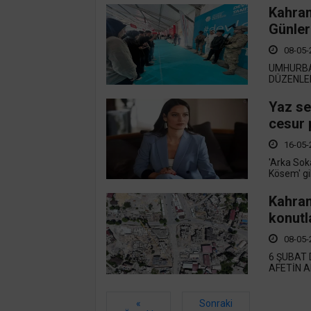
Kahram
Günler
08-05-
UMHURBA
DÜZENLEN
Yaz se
cesur 
16-05-
'Arka Soka
Kösem' gib
Kahram
konutl
08-05-
6 ŞUBAT
AFETİN A
«
Sonraki