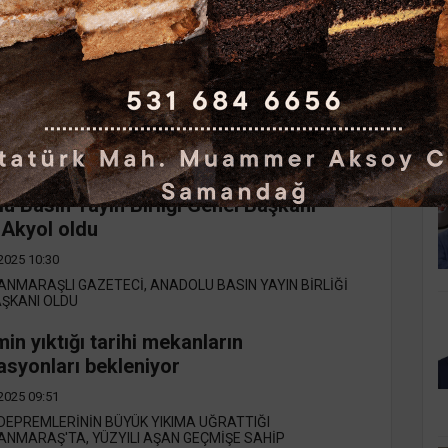
NMARAŞ'TA TRAFİKTE TEHLİKELİ MOTOSİKLET
 SÜRÜCÜYE 19 BİN 684 LİRA CEZAİ İŞLEM UYGULAN...
anmaraşta engelleri aşan perde
2025 10:54
NMARAŞ BÜYÜKŞEHİR BELEDİYESİ, TÜM ENGEL
K
NA UYGUN ŞEKİLDE UYARLANAN SİNEMA FİLMİ ENGEL...
u Basın Yayın Birliği Genel Başkanı
Akyol oldu
2025 10:30
NMARAŞLI GAZETECİ, ANADOLU BASIN YAYIN BİRLİĞİ
AŞKANI OLDU
in yıktığı tarihi mekanların
asyonları bekleniyor
2025 09:51
DEPREMLERİNİN BÜYÜK YIKIMA UĞRATTIĞI
NMARAŞ'TA, YÜZYILI AŞAN GEÇMİŞE SAHİP