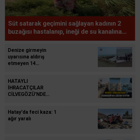
Süt satarak geçimini sağlayan kadının 2
buzağısı hastalanıp, ineği de su kanalına
düşerek telef oldu
Denize girmeyin
uyarısına aldırış
etmeyen 14
yaşındaki çocuk
dalgalara kapılarak
HATAYLI
kayboldu
İHRACATÇILAR
CİLVEGÖZÜ’NDE
ÇÖZÜM İSTİYOR
Hatay'da feci kaza: 1
ağır yaralı