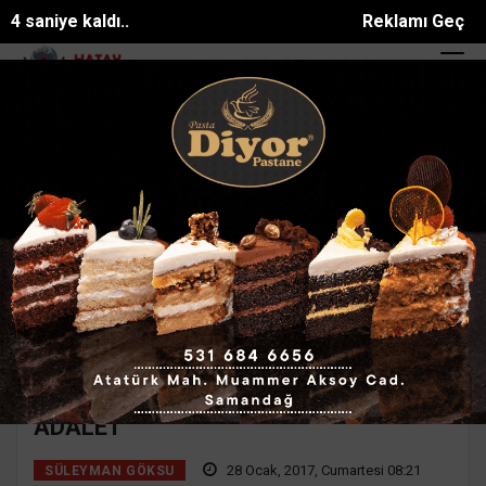
4 saniye kaldı..
Reklamı Geç
Aba Güreşi Festivalinde güreş ağası Türk Devl...
Yayladağı İlçe Halk 
SON DAKİKA:
Ana Sayfa
Yazarlar
Süleyman GÖKSU
SÜLEYMAN GÖKSU
Mail:
suleymangoksu@gmail.com
ADALET
28 Ocak, 2017, Cumartesi 08:21
SÜLEYMAN GÖKSU