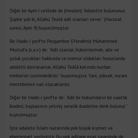
Diğer bir Ayet-i celilede de (mealen) “Adalette bulununuz.
Şüphe yok ki, Allahü Tealâ adil olanları sever.” (Hucurat
suresi, Ayet 9) buyurulmuştur.
Bir Hadis-i şerifte Peygamber Efendimiz Muhammed
Mustafa (s.a.v.) de: “Adil olanlar, hükümlerinde, aile ve
çoluk çocukları hakkında ve memur oldukları hususlarda
adaletli davrananlar, Allahü Teâlâ katında nurdan
minberler üzerindedirler.” buyurmuştur. Yani, yüksek, nurani
mertebelere nail olacaklardır.
Diğer bir Hadis-i şerifte de: “Adil bir hükümdarın bir saatlik
ibadeti, başkasının yetmiş senelik ibadetine denk bulunur.”
buyrulmuştur.
İşte adalete İslam nazarında pek büyük kıymet ve
ehemmiyet verilmiştir. Bu pek adilane esas sayesinde de