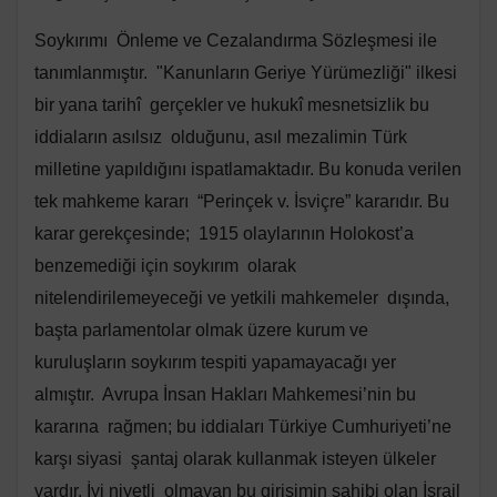
Soykırımı Önleme ve Cezalandırma Sözleşmesi ile
tanımlanmıştır. "Kanunların Geriye Yürümezliği" ilkesi
bir yana tarihî gerçekler ve hukukî mesnetsizlik bu
iddiaların asılsız olduğunu, asıl mezalimin Türk
milletine yapıldığını ispatlamaktadır. Bu konuda verilen
tek mahkeme kararı “Perinçek v. İsviçre” kararıdır. Bu
karar gerekçesinde; 1915 olaylarının Holokost’a
benzemediği için soykırım olarak
nitelendirilemeyeceği ve yetkili mahkemeler dışında,
başta parlamentolar olmak üzere kurum ve
kuruluşların soykırım tespiti yapamayacağı yer
almıştır. Avrupa İnsan Hakları Mahkemesi’nin bu
kararına rağmen; bu iddiaları Türkiye Cumhuriyeti’ne
karşı siyasi şantaj olarak kullanmak isteyen ülkeler
vardır. İyi niyetli olmayan bu girişimin sahibi olan İsrail