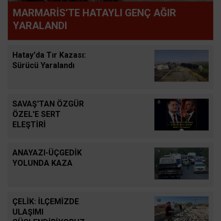
MARMARİS’TE HATAYLI GENÇ AĞIR
YARALANDI
Hatay'da Tır Kazası:
Sürücü Yaralandı
SAVAŞ'TAN ÖZGÜR
ÖZEL'E SERT
ELEŞTİRİ
ANAYAZI-ÜÇGEDİK
YOLUNDA KAZA
ÇELİK: İLÇEMİZDE
ULAŞIMI