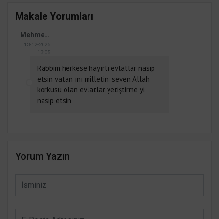
Makale Yorumları
Mehmet Gök
13-12-2025
13:05
Rabbim herkese hayırlı evlatlar nasip
etsin vatan ını milletini seven Allah
korkusu olan evlatlar yetiştirme yi
nasip etsin
Yorum Yazın