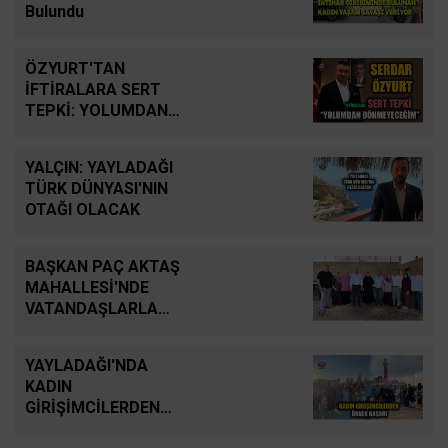
Bulundu
ÖZYURT'TAN
İFTİRALARA SERT
TEPKİ: YOLUMDAN
DÖNMEYECEĞİM
YALÇIN: YAYLADAĞI
TÜRK DÜNYASI'NIN
OTAĞI OLACAK
BAŞKAN PAÇ AKTAŞ
MAHALLESİ'NDE
VATANDAŞLARLA
BULUŞTU
YAYLADAĞI'NDA
KADIN
GİRİŞİMCİLERDEN
ÖRNEK BAŞARI