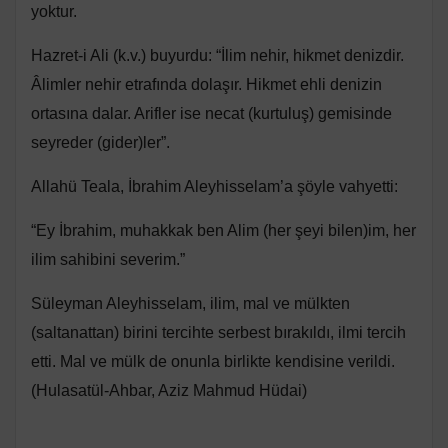
yoktur.
Hazret-i Ali (k.v.) buyurdu: “İlim nehir, hikmet denizdir.
Âlimler nehir etrafında dolaşır. Hikmet ehli denizin
ortasına dalar. Arifler ise necat (kurtuluş) gemisinde
seyreder (gider)ler”.
Allahü Teala, İbrahim Aleyhisselam’a şöyle vahyetti:
“Ey İbrahim, muhakkak ben Alim (her şeyi bilen)im, her
ilim sahibini severim.”
Süleyman Aleyhisselam, ilim, mal ve mülkten
(saltanattan) birini tercihte serbest bırakıldı, ilmi tercih
etti. Mal ve mülk de onunla birlikte kendisine verildi.
(Hulasatül-Ahbar, Aziz Mahmud Hüdai)