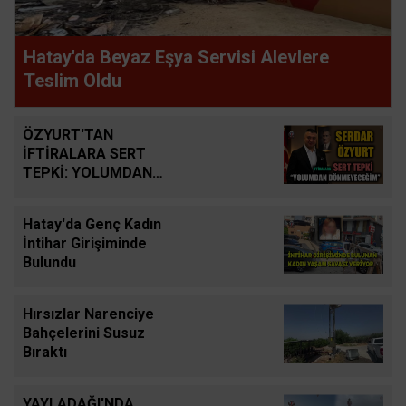
Hatay'da Beyaz Eşya Servisi Alevlere
Teslim Oldu
ÖZYURT'TAN
İFTİRALARA SERT
TEPKİ: YOLUMDAN
DÖNMEYECEĞİM
Hatay'da Genç Kadın
İntihar Girişiminde
Bulundu
Hırsızlar Narenciye
Bahçelerini Susuz
Bıraktı
YAYLADAĞI'NDA