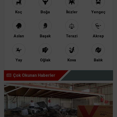
Koç
Boğa
İkizler
Yengeç
Aslan
Başak
Terazi
Akrep
Yay
Oğlak
Kova
Balık
Çok Okunan Haberler