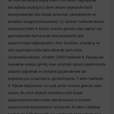
ve sizin detaylara büyük önem vermenizi sağlayacak.
detaylarda aradığınız derin anlam sayesinde basit
konuşmalardan bile büyük anlamlar çıkarabilecek ve
kendinizi zenginleştireceksiniz. 11 haziran tarihinde ikizler
dönencesi'ndeki 4. Kökler evinize girecek olan jüpiter sizi
geçmişinizden kurtaracak yeni perspektifi aile
yaşantınızda sağlayacaktır. Katı kuralları yıkarak iş ve
aile yaşamlarınızda daha dinamik yeni roller
üstlenebileceksiniz. 29 ekim 2009 tarihinde 8. Paylaşılan
kaynaklar evinize girmiş olan stratejik satürn ilişkilerinizde
adaleti sağlamak ve iletişimi güçlendirmek için
başkalarıyla uzlaşmanızı gerektiriyordu. 5 ekim tarihinde
9. Yüksek düşünceler ve uzak yerler evinize girecek olan
satürn, iki yıllık ziyareti süresince sizin büyük
düşüncelerinizi konsolide ederek bunların özlerini
yaşamınızda kullanmanızı isteyecek. 10 ekim tarihinde