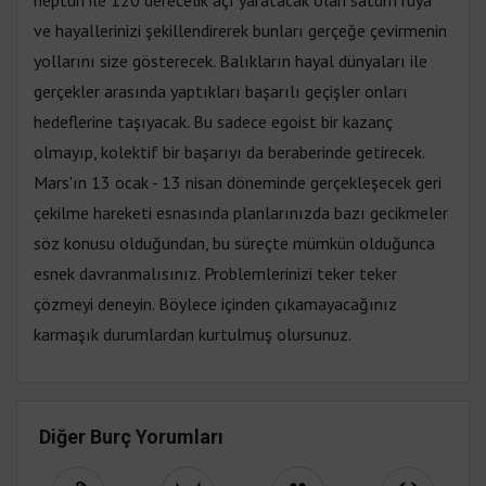
neptün ile 120 derecelik açı yaratacak olan satürn rüya
ve hayallerinizi şekillendirerek bunları gerçeğe çevirmenin
yollarını size gösterecek. Balıkların hayal dünyaları ile
gerçekler arasında yaptıkları başarılı geçişler onları
hedeflerine taşıyacak. Bu sadece egoist bir kazanç
olmayıp, kolektif bir başarıyı da beraberinde getirecek.
Mars'ın 13 ocak - 13 nisan döneminde gerçekleşecek geri
çekilme hareketi esnasında planlarınızda bazı gecikmeler
söz konusu olduğundan, bu süreçte mümkün olduğunca
esnek davranmalısınız. Problemlerinizi teker teker
çözmeyi deneyin. Böylece içinden çıkamayacağınız
karmaşık durumlardan kurtulmuş olursunuz.
Diğer Burç Yorumları