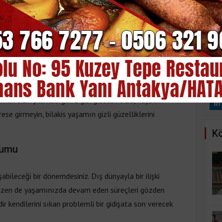
zellikleri
mu - 15 Eylül 2024 Pazar
lanladığınızdan çok daha farklı bir durumun içinde
aman sizin planladığınız gibi gidecek olsa, hayatın
se girmeyin, bilakis yaşamın gizli güzelliklerini
Kö
rumu
bileceği bir dönemdesiniz. Dış dünyayla bir ilişki
bazen de yaşamınızda devam eden süreçleri gözden
edir kendilerini sıkan problemli bir gidişata son verecek