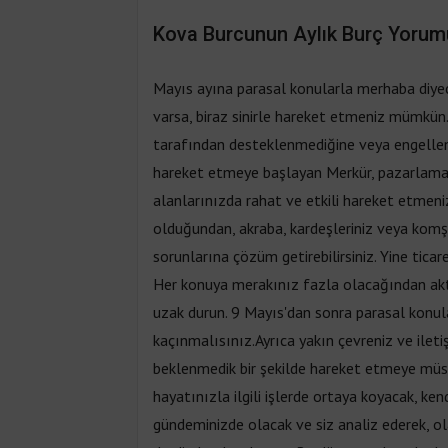
Kova Burcunun Aylık Burç Yorum
Mayıs ayına parasal konularla merhaba diyece
varsa, biraz sinirle hareket etmeniz mümkün. 
tarafından desteklenmediğine veya engellendi
hareket etmeye başlayan Merkür, pazarlama, s
alanlarınızda rahat ve etkili hareket etmeni
olduğundan, akraba, kardeşleriniz veya komşula
sorunlarına çözüm getirebilirsiniz. Yine ticare
Her konuya merakınız fazla olacağından aktif
uzak durun. 9 Mayıs'dan sonra parasal konu
kaçınmalısınız.Ayrıca yakın çevreniz ve iletiş
beklenmedik bir şekilde hareket etmeye müsait 
hayatınızla ilgili işlerde ortaya koyacak, kend
gündeminizde olacak ve siz analiz ederek, 