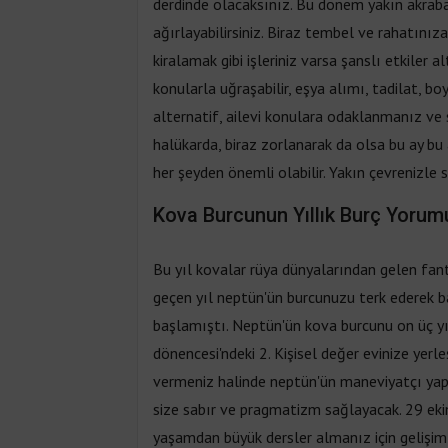
derdinde olacaksınız. Bu dönem yakın akrabala
ağırlayabilirsiniz. Biraz tembel ve rahatınız
kiralamak gibi işleriniz varsa şanslı etkiler
konularla uğraşabilir, eşya alımı, tadilat, boy
alternatif, ailevi konulara odaklanmanız ve s
halükarda, biraz zorlanarak da olsa bu ay bu 
her şeyden önemli olabilir. Yakın çevrenizle sır
Kova Burcunun Yıllık Burç Yorum
Bu yıl kovalar rüya dünyalarından gelen fant
geçen yıl neptün'ün burcunuzu terk ederek 
başlamıştı. Neptün'ün kova burcunu on üç yıl
dönencesi'ndeki 2. Kişisel değer evinize ye
vermeniz halinde neptün'ün maneviyatçı yapısı,
size sabır ve pragmatizm sağlayacak. 29 ekim
yaşamdan büyük dersler almanız için gelişim 