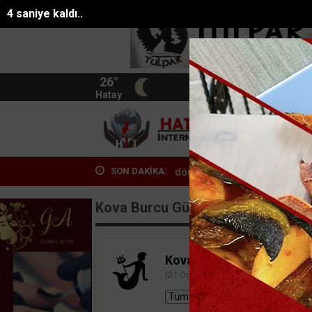
3 saniye kaldı..
26°
BIST
13.744
Hatay
HATA
SON DAKİKA:
gatta sokak hayvanlarına 75 dönümlük yaş...
Kumsalda yakılan ate
Kova Burcu Günlük Yorumu
Kova Burcu
Mo
(21 Ocak - 18 Şubat)
Yön
Ele