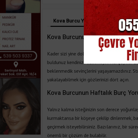
Kova Burcu Yorum
Kova Burcu Ö
Kova Burcunun Günlük Burç Yoru
Kader sizi yine dolambaçlı yollara attı ve p
buldunuz kendinizi. Üzülmeyin. Her şey her z
beklenmedik sevinçlerini yaşayamazdınız. Stre
yakalayabilmek için gözlerinizi dört açın.
Kova Burcunun Haftalık Burç Yo
Yalnız kalma isteğinizin son derece yoğunlaşa
kurmaktansa bir köşeye çekilip dinlenmek, 
geçirmek isteyebilirsiniz. Bazılarınız, bir sür
önemli bir çözüm de bulabilir.