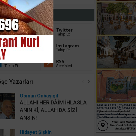
Bizi Takip Edin
Facebook
Twitter
Sayfayı Beğen
Takip Et
Youtube
Instagram
Abone Ol
Takip Et
Linkedin
RSS
Takip Et
Servisleri
şe Yazarları
Osman Onbaşıgil
ALLAHI HER DÂİM İHLASLA
ANIN Kİ, ALLAH DA SİZİ
ANSIN!
Hidayet Şişkin