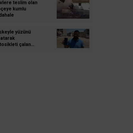
vlere teslim olan
Dönem: Kerkük’ten
pçeye kumlu
Ceyhan’a Stratejik Birleşme
dahale
skeyle yüzünü
Ahmet Süreyya DURNA
atarak
SARAYKENT’TE ŞİİR ŞÖLENİ
osikleti çalan
sız jandarma
plerinden
çamadı
Mustafa Hakan Dönmez
ANADOLU
Muammer Gezer
Almanya’dan Notlar:
Müslümanlar
Gamze Arslan
Ebeveynlerin Hakkı Olmayan