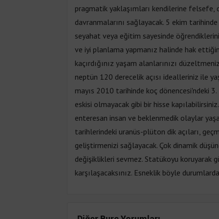
pragmatik yaklaşımları kendilerine felsefe, di
davranmalarını sağlayacak. 5 ekim tarihinde ik
seyahat veya eğitim sayesinde öğrendiklerini
ve iyi planlama yapmanız halinde hak ettiği
kaçırdığınız yaşam alanlarınızı düzeltmeniz
neptün 120 derecelik açısı idealleriniz ile yaş
mayıs 2010 tarihinde koç dönencesi'ndeki 3.
eskisi olmayacak gibi bir hisse kapılabilirsiniz
enteresan insan ve beklenmedik olaylar yaşa
tarihlerindeki uranüs-plüton dik açıları, geçm
geliştirmenizi sağlayacak. Çok dinamik düşün
değişiklikleri sevmez. Statükoyu koruyarak g
karşılaşacaksınız. Esneklik böyle durumlarda
Diğer Burç Yorumları