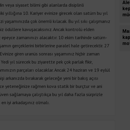
Ale
n veya siyaset bilimi gibi alanlarda disiplinli
ke
i yıllığına 10. Kariyer evinize girecek olan satürn bu yıl
mü
zi yaşamınızda çok önemli kılacak. Bu yıl sıkı çalışmanız
niz ödüllere kavuşacaksınız. Ancak kontrolü elden
Ma
 epeyce zamanınızı alacaktır. 10 ekim tarihinde satürn-
kap
mot
amın gerçeklerini birbirlerine paralel hale getirecektir. 27
hır
 Evinize giren uranüs sonrası yaşamınız hiçbir zaman
eki
. Yedi yıl sürecek bu ziyarette pek çok parlak fikir,
ka
mınızın parçaları olacaklar. Ancak 24 haziran ve 19 eylül
işi arkanızda bırakarak geleceğe yeni bir bakış açısı
ce yeteneğinize rağmen kova statik bir burçtur ve ani
üven sağlamaya çalıştıkça bu yıl daha fazla sürprizle
 en iyi arkadaşınız olmalı.