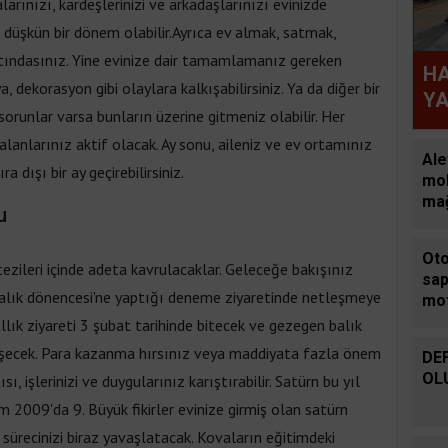
rınızı, kardeşlerinizi ve arkadaşlarınızı evinizde
a düşkün bir dönem olabilir.Ayrıca ev almak, satmak,
 altındasınız. Yine evinize dair tamamlamanız gereken
HA
a, dekorasyon gibi olaylara kalkışabilirsiniz. Ya da diğer bir
YA
orunlar varsa bunların üzerine gitmeniz olabilir. Her
HA
alanlarınız aktif olacak. Ay sonu, aileniz ve ev ortamınız
Ale
a dışı bir ay geçirebilirsiniz.
mob
ma
u
yaş
apa
Oto
ned
ezileri içinde adeta kavrulacaklar. Geleceğe bakışınız
sap
balık dönencesi'ne yaptığı deneme ziyaretinde netleşmeye
mot
sür
lık ziyareti 3 şubat tarihinde bitecek ve gezegen balık
ara
rleşecek. Para kazanma hırsınız veya maddiyata fazla önem
DE
kal
OL
 işlerinizi ve duygularınız karıştırabilir. Satürn bu yıl
ka
 2009'da 9. Büyük fikirler evinize girmiş olan satürn
sürecinizi biraz yavaşlatacak. Kovaların eğitimdeki