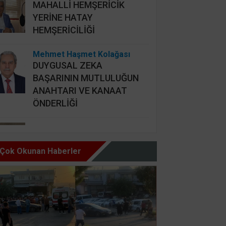
MAHALLİ HEMŞERİCİK
YERİNE HATAY
HEMŞERİCİLİĞİ
Mehmet Haşmet Kolağası
DUYGUSAL ZEKA
BAŞARININ MUTLULUĞUN
ANAHTARI VE KANAAT
ÖNDERLİĞİ
Nursel Cengiz Seçer
GÜZEL İNSAN ŞARTI BU,
Çok Okunan Haberler
HAZ OLMAZ DAR’A KARŞI
Şemsettin Günay
BİR BAŞIMIZI KALDIRIP
YAPILAN ANLAŞMALARI
GÖREBİLSEK