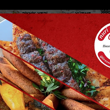
DOLAR
46.2686
EURO
53.5186
AL
Y
GÜNDEM
MAGAZİN
KADIN-YAŞAM
SPOR
SAĞLIK
Sİ
Yazarlar
Web TV
ş denize ulaşmaya çalışan...
Mersinde tırın çarptığı araç metrelerce
ttosu:
Özgür olmayı biliyorum.
etici Gezegeni:
Satürn
menti:
Hava