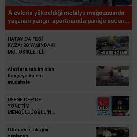
Alevlerin yükseldiği mobilya mağazasında
yaşanan yangın apartmanda paniğe neden
oldu
HATAY'DA FECİ
KAZA: 20 YAŞINDAKİ
MOTOSİKLETLİ
HAYATINI KAYBETTİ
Alevlere teslim olan
kepçeye kumlu
müdahale
DEFNE CHP’DE
YÖNETİM
MENGÜLLÜOĞLU’NA
EMANET
Otomobile ok gibi
saplanan