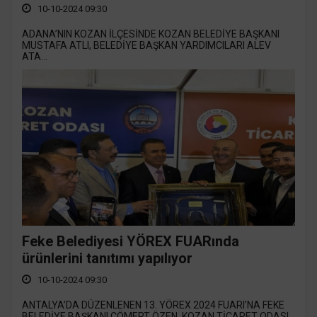
10-10-2024 09:30
ADANA’NIN KOZAN İLÇESİNDE KOZAN BELEDİYE BAŞKANI
MUSTAFA ATLI, BELEDİYE BAŞKAN YARDIMCILARI ALEV
ATA...
Feke Belediyesi YÖREX FUARında
ürünlerini tanıtımı yapılıyor
10-10-2024 09:30
ANTALYA’DA DÜZENLENEN 13. YÖREX 2024 FUARI’NA FEKE
BELEDİYE BAŞKANI CÖMERT ÖZEN, KOZAN TİCARET ODASI...