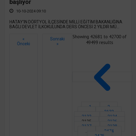
başlıyor
10-10-2024 09:10
HATAY'IN DÖRTYOL İLÇESİNDE MİLLİ EĞİTİM BAKANLIĞINA
BAĞLI DEVLET İLKOKULUNDA DERS ÖNCESİ 2 YILDIR MÜ...
Showing
42681
to
42700
of
«
Sonraki
49499
results
Önceki
»
1
2
...
2132
2133
2134
2135
2136
2137
2138
...
2474
2475