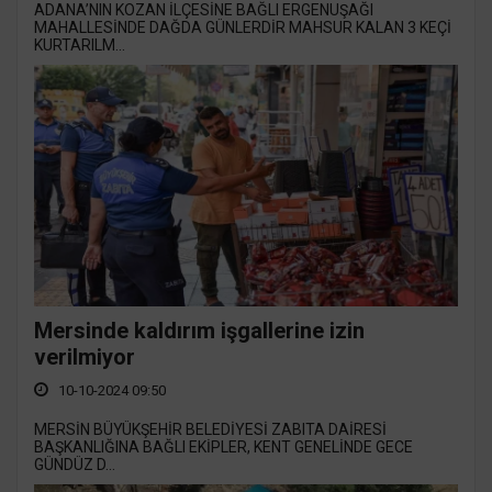
ADANA’NIN KOZAN İLÇESİNE BAĞLI ERGENUŞAĞI
MAHALLESİNDE DAĞDA GÜNLERDİR MAHSUR KALAN 3 KEÇİ
KURTARILM...
Mersinde kaldırım işgallerine izin
verilmiyor
10-10-2024 09:50
MERSİN BÜYÜKŞEHİR BELEDİYESİ ZABITA DAİRESİ
BAŞKANLIĞINA BAĞLI EKİPLER, KENT GENELİNDE GECE
GÜNDÜZ D...