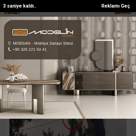
1 saniye kaldı..
Reklamı Geç
 sakat bıraktılar
Apartmanda yangın paniği: 5 kişi dumandan etk...
SON DAKİKA:
Ali CEREN Haberleri