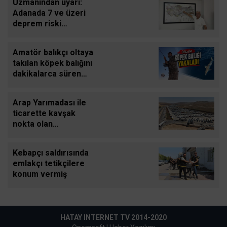
Uzmanından uyarı:
Adanada 7 ve üzeri
deprem riski
görünmüyor
Amatör balıkçı oltaya
takılan köpek balığını
dakikalarca süren
mücadeleyle yeniden
denize bıraktı
Arap Yarımadası ile
ticarette kavşak
nokta olan
Cilvegözünden
günde bin 500 tır
Kebapçı saldırısında
giriş-çıkış yapıyor
emlakçı tetikçilere
konum vermiş
HATAY INTERNET TV 2014-2020