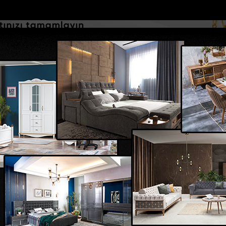
DOLAR
46.2686
EURO
53.5186
AL
Y
GÜNDEM
MAGAZİN
KADIN-YAŞAM
SPOR
SAĞLIK
Sİ
Yazarlar
Web TV
 alev alan otomobilde...
Bakan Kurumun katılımıyla Hatayda 8 bin 50
İşçioğlu
om