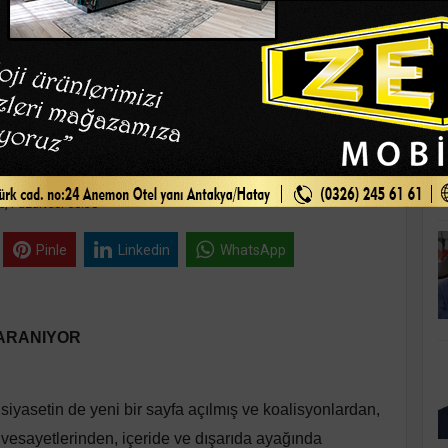
K
SAMİMİ YÖNETİCİLERİ
5, Pazartesi 08:38
Pinle
Linkedin
WhatsApp
 ARANIYOR
siyasetin de yeni bir sayfa açılmış ve koalisyonlardan,
vesayetlerinden, içeride ve dışarıda ayağında