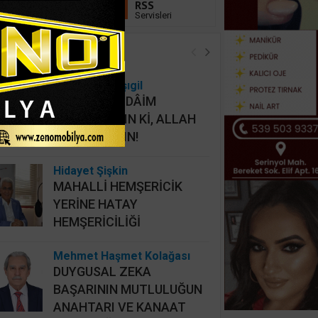
Linkedin
RSS
Takip Et
Servisleri
öşe Yazarları
Osman Onbaşıgil
ALLAHI HER DÂİM
İHLASLA ANIN Kİ, ALLAH
DA SİZİ ANSIN!
Hidayet Şişkin
MAHALLİ HEMŞERİCİK
YERİNE HATAY
HEMŞERİCİLİĞİ
Mehmet Haşmet Kolağası
DUYGUSAL ZEKA
BAŞARININ MUTLULUĞUN
ANAHTARI VE KANAAT