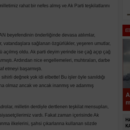
letimiz rahat bir nefes almış ve Ak Parti teşkilatlarını
 beyefendinin önderliğinde devasa atılımlar,
, vatandaşlara sağlanan özgürlükler, yeşeren umutlar,
nü açılmış oldu. Ak parti deyim yerinde ise çağ açıp çağ
mıştı. Ardından nice engellemeleri, muhtıraları, darbe
raf etmeyi başarmıştı.
rli değnek yok idi elbette! Bu işler öyle sanıldığı
şına olmaz ancak ve ancak inanmış ve adanmış
A
m
rolar, milletin derdiyle dertlenen teşkilat mensupları,
a
siyasetçilerimiz vardı. Fakat zaman içerisinde Ak
H
ınma ilkelerini, şahsi çıkarlarına kullanan sözde
K