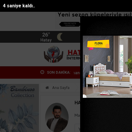
3 saniye kaldı..
26°
BIST
13.744
Hatay
HATA
SON DAKİKA:
anda yangın paniği: 5 kişi dumandan etk...
Seyir halindeyken aniden
Ana Sayfa
Yazarlar
Halil kadir 
HALIL KADIR İŞÇIOĞLU
Mail:
isciogluhalilkadir@gmail.c