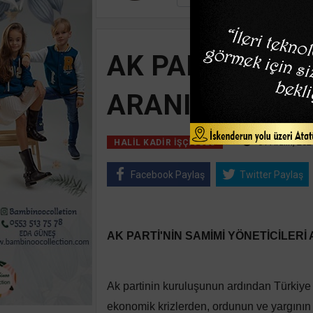
AK PARTİ'NİN 
ARANIYOR
01 Aralık, 202
HALIL KADIR İŞÇIOĞLU
Facebook Paylaş
Twitter Paylaş
AK PARTİ'NİN SAMİMİ YÖNETİCİLERİ
Ak partinin kuruluşunun ardından Türkiye 
ekonomik krizlerden, ordunun ve yargının 