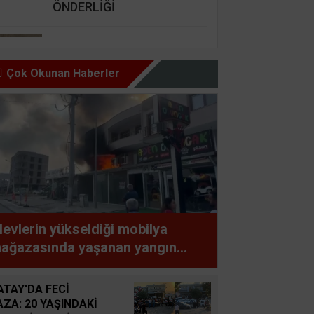
ÖNDERLİĞİ
Nursel Cengiz Seçer
GÜZEL İNSAN ŞARTI BU,
Çok Okunan Haberler
HAZ OLMAZ DAR’A KARŞI
Şemsettin Günay
BİR BAŞIMIZI KALDIRIP
YAPILAN ANLAŞMALARI
GÖREBİLSEK
Süleyman GÖKSU
levlerin yükseldiği mobilya
Zaferler Ayı Ağustos
ağazasında yaşanan yangın
partmanda paniğe neden oldu
Sucan
ATAY'DA FECİ
AYNI ENKAZIN TOZUNU
AZA: 20 YAŞINDAKİ