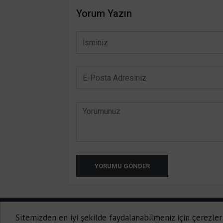
Yorum Yazın
YORUMU GÖNDER
HATAY INTERNET TV 2014-2020
Sitemizden en iyi şekilde faydalanabilmeniz için çerezler
Onemsoft |
Haber Yazılımı