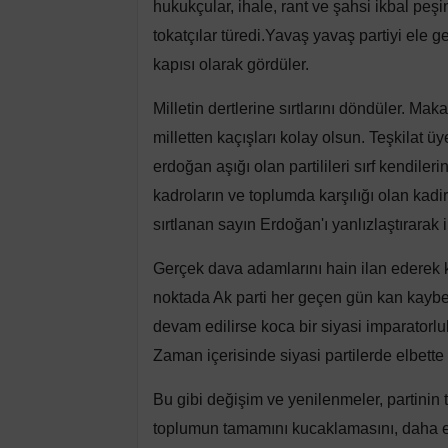
hukukçular, ihale, rant ve şahsi ikbal peş
tokatçılar türedi.Yavaş yavaş partiyi ele g
kapısı olarak gördüler.
Milletin dertlerine sırtlarını döndüler. Ma
milletten kaçışları kolay olsun. Teşkilat ü
erdoğan aşığı olan partilileri sırf kendile
kadroların ve toplumda karşılığı olan kadi
sırtlanan sayın Erdoğan'ı yanlızlaştırarak ih
Gerçek dava adamlarını hain ilan ederek ken
noktada Ak parti her geçen gün kan kaybet
devam edilirse koca bir siyasi imparatorluk
Zaman içerisinde siyasi partilerde elbette 
Bu gibi değişim ve yenilenmeler, partinin
toplumun tamamını kucaklamasını, daha ener