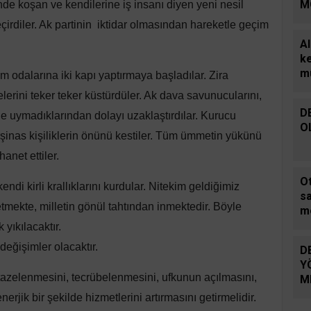
M
inde koşan ve kendilerine iş insanı diyen yeni nesil
H
eçirdiler. Ak partinin iktidar olmasından hareketle geçim
Al
k
m
kam odalarına iki kapı yaptırmaya başladılar. Zira
yelerini teker teker küstürdüler. Ak dava savunucularını,
D
rine uymadıklarından dolayı uzaklaştırdılar. Kurucu
O
rşinas kişiliklerin önünü kestiler. Tüm ümmetin yükünü
anet ettiler.
Ot
di kirli krallıklarını kurdular. Nitekim geldiğimiz
s
mekte, milletin gönül tahtından inmektedir. Böyle
m
sü
 yıkılacaktır.
ar
değişimler olacaktır.
D
ka
Y
k
 tazelenmesini, tecrübelenmesini, ufkunun açılmasını,
M
E
jik bir şekilde hizmetlerini artırmasını getirmelidir.