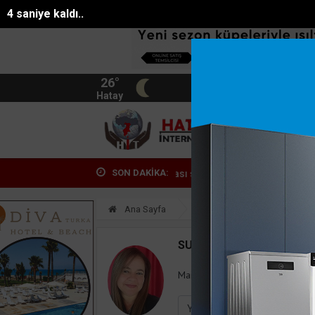
3 saniye kaldı..
26°
BIST
13.744
Hatay
HATA
SON DAKİKA:
a ölü bulunan Eyüp Can davası sürüyor
Manavgat Belediyesinden yay
Ana Sayfa
Yazarlar
Sucan
SUCAN
Mail:
tunameuro@gmail.com