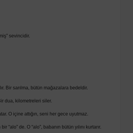
iş” sevincidir.
lır. Bir sarılma, bütün mağazalara bedeldir.
r dua, kilometreleri siler.
atar. O içine attığın, seni her gece uyutmaz.
r “alo” de. O “alo”, babanın bütün yılını kurtarır.