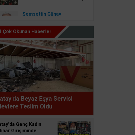
Şemsettin Günay
BİR BAŞIMIZI KALDIRIP
YAPILAN ANLAŞMALARI
Çok Okunan Haberler
GÖREBİLSEK
Osman Onbaşıgil
ALLAH SEVGİSİ OLAN
YERDE İYİLİK ve FAZİLET
OLUR
Süleyman GÖKSU
atay'da Beyaz Eşya Servisi
Zaferler Ayı Ağustos
levlere Teslim Oldu
Sucan
atay'da Genç Kadın
AYNI ENKAZIN TOZUNU
tihar Girişiminde