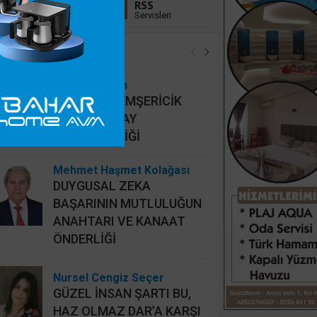
Linkedin
RSS
Takip Et
Servisleri
öşe Yazarları
Hidayet Şişkin
MAHALLİ HEMŞERİCİK
YERİNE HATAY
HEMŞERİCİLİĞİ
Mehmet Haşmet Kolağası
DUYGUSAL ZEKA
BAŞARININ MUTLULUĞUN
ANAHTARI VE KANAAT
ÖNDERLİĞİ
Nursel Cengiz Seçer
GÜZEL İNSAN ŞARTI BU,
HAZ OLMAZ DAR’A KARŞI