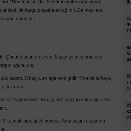
madı. “Unutmuştur” der. Kendini avutur. Ama yüreği
B
cümlesi, bir kargo poşetinden ağırdır. Gelmeyince,
Ö
er. Ama önemlidir.
İ
T
D
B
M
lir. Çocuğu uyurken sever. Maaşı yetmez ama eve
V
yorgunluğunu alır.
B
Y
ünü kaçırır. O kaçış, en ağır yenilgidir. Yine de sofraya
T
eği tok durur.
O
 bakar. Uykusuzdur. Kucağında uyuyan evladıyla ders
Y
mdır.
K
G
trer. Okutmak ister, gücü yetmez. Ama saçını okşarken
Ö
rür.