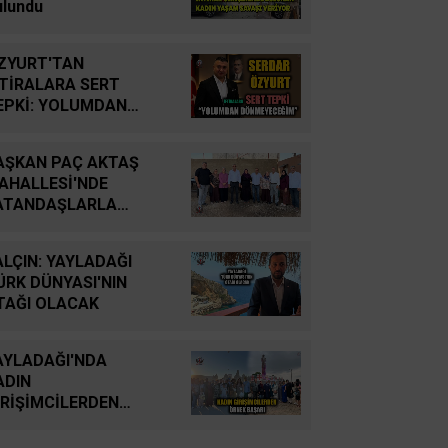
YUTTUK...
ulundu
İsmail Cingöz
ZYURT'TAN
Yarım Kalan Stratejik
FTİRALARA SERT
Hayallerden Küresel
EPKİ: YOLUMDAN
Savunma Gücüne: Türk
ÖNMEYECEĞİM
Savunma Sanayiinin
AŞKAN PAÇ AKTAŞ
Tarihsel Yolculuğu
AHALLESİ'NDE
ATANDAŞLARLA
Oğuz Kağan Neşeli
ULUŞTU
Enerji Jeopolitiğinde Yeni
ALÇIN: YAYLADAĞI
Bir Dönem: Kerkük’ten
ÜRK DÜNYASI'NIN
Ceyhan’a Stratejik
TAĞI OLACAK
Birleşme
AYLADAĞI'NDA
Ahmet Süreyya DURNA
ADIN
SARAYKENT’TE ŞİİR
İRİŞİMCİLERDEN
ŞÖLENİ
RNEK BAŞARI