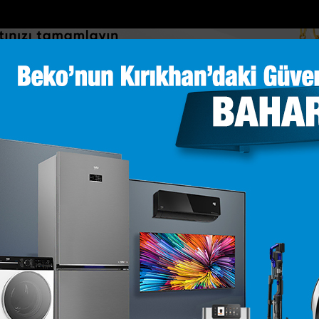
DOLAR
46.2686
EURO
53.5186
AL
Y
GÜNDEM
MAGAZİN
KADIN-YAŞAM
SPOR
SAĞLIK
Sİ
Yazarlar
Web TV
lalara kütüphane d...
Mersinde patlayan domates konservesi 9 aylı