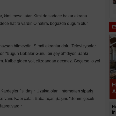
ar, kimi mesaj atar. Kimi de sadece bakar ekrana.
ece hatıra vardır. O hatıra, boğazda düğüm olur.
azsan bilmezdin. Şimdi ekranlar dolu. Televizyonlar,
or. “Bugün Babalar Günü, bir şey al” diyor. Sanki
zım. Kalbe giden yol, cüzdandan geçmez. Geçerse, o yol
H
A
Kardeşler fısıldaşır. Uzakta olan, internetten sipariş
 varır. Kapı çalar. Baba açar. Şaşırır. “Benim çocuk
Hasret vardır.
H
İn