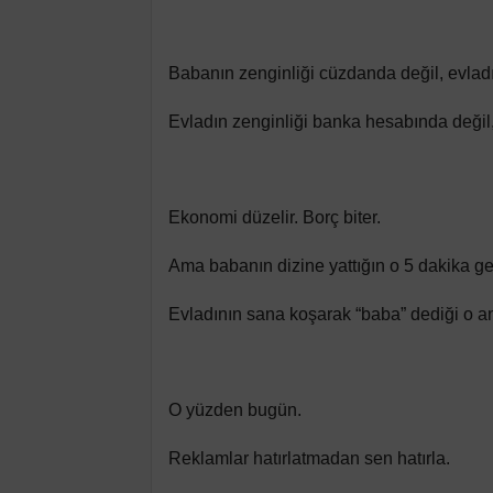
Babanın zenginliği cüzdanda değil, evlad
Evladın zenginliği banka hesabında değil
Ekonomi düzelir. Borç biter.
Ama babanın dizine yattığın o 5 dakika g
Evladının sana koşarak “baba” dediği o an
O yüzden bugün.
Reklamlar hatırlatmadan sen hatırla.