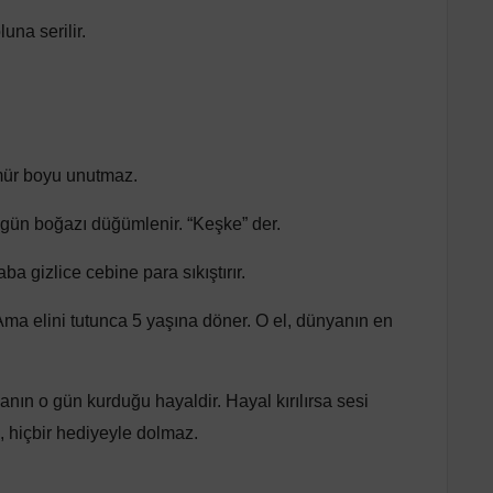
una serilir.
u ömür boyu unutmaz.
 bugün boğazı düğümlenir. “Keşke” der.
ba gizlice cebine para sıkıştırır.
 Ama elini tutunca 5 yaşına döner. O el, dünyanın en
nın o gün kurduğu hayaldir. Hayal kırılırsa sesi
k, hiçbir hediyeyle dolmaz.