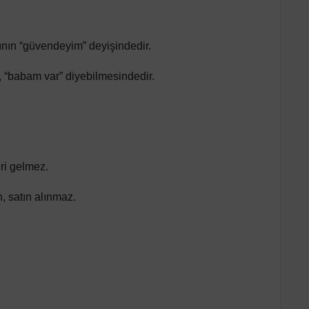
ının “güvendeyim” deyişindedir.
, “babam var” diyebilmesindedir.
eri gelmez.
, satın alınmaz.