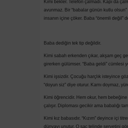
Kimi bekler. Telefon çalmadı. Kapı da çal
avunmaz. Bir “babalar günün kutlu olsun” 
insanın içine çöker. Baba “önemli değil” d
Baba dediğin tek tip değildir.
Kimi sabah erkenden çıkar, akşam geç ge
girerken gülümser. “Baba geldi” cümlesi 
Kimi işsizdir. Çocuğu harçlık isteyince göz
“doyun siz” diye oturur. Karnı doymaz, yür
Kimi öğrencidir. Hem okur, hem bebeğine
çalışır. Diploması gecikir ama babalığı ta
Kimi kız babasıdır. “Kızım” deyince içi ti
dünyayı unutur. O saç telinde servetini gö