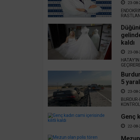
23-08-
ENDOKRİN
RASTLANA
Düğünü
gelinde
kaldı
23-08-
HATAY’IN
GEÇİRERE
Burdur
5 yaral
23-08-
BURDUR-
KONTROLD
Genç ka
22-08-
Mezun 