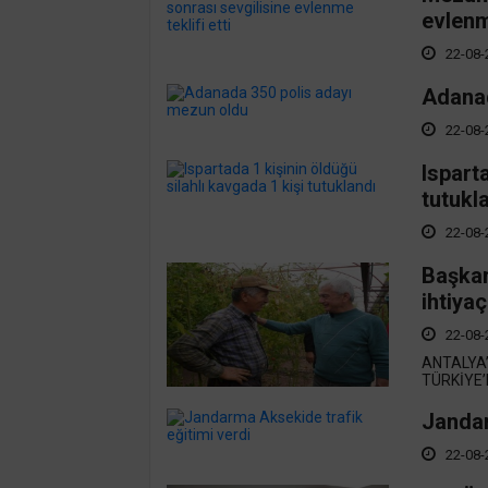
evlenme
22-08-
Adanad
22-08-
Isparta
tutukl
22-08-
Başkan
ihtiya
22-08-
ANTALYA’
TÜRKİYE’
Jandar
22-08-