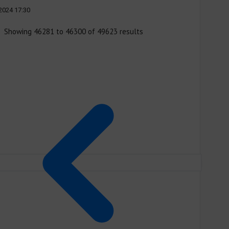
2024 17:30
Showing
46281
to
46300
of
49623
results