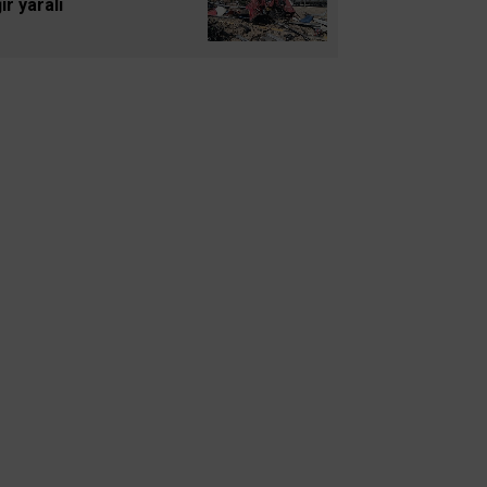
ır yaralı
ŞÖLENİ
Mustafa Hakan Dönmez
ANADOLU
Muammer Gezer
Almanya’dan Notlar:
Müslümanlar
Gamze Arslan
Ebeveynlerin Hakkı
Olmayan Tek Şey: Çocuğa
Küsmek
Mustafa Aldıç
NATO Zirvesinde Türkiye