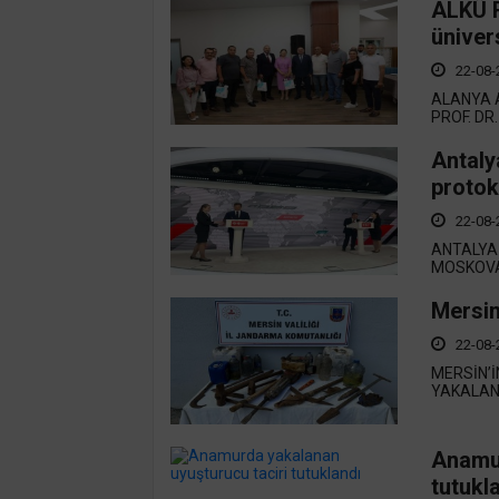
ALKÜ R
ünivers
22-08-
ALANYA 
PROF. DR
Antaly
protok
22-08-
ANTALYA 
MOSKOVA 
Mersin
22-08-
MERSİN’İ
YAKALAND
Anamur
tutukl