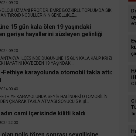
i
2024 09:20
o
D
OLOJİ UZMANI PROF. DR. EMRE BOZKIRLI, TOPLUMDA SIK
N TİROİD NODÜLLERİNİN GENELLİKLE...
uy
e
ne 15 gün kala ölen 19 yaşındaki
y
n geriye hayallerini süsleyen gelinliği
da
E
k
k
2024 09:20
şa
 ANTAKYA İLÇESİNDE DÜĞÜNÜNE 15 GÜN KALA KALP KRİZİ
ya
K HAYATINI KAYBEDEN 19 YAŞINDAKİ...
si
H
-Fethiye karayolunda otomobil takla attı:
İ
ı
C
2024 00:40
Ç
FETHİYE KARAYOLUNDA SEYİR HALİNDEKİ OTOMOBİLİN
C
EN ÇIKARAK TAKLA ATMASI SONUCU 5 KİŞİ...
Tü
dın cami içerisinde kilitli kaldı
tı
el
2024 22:00
Ha
olan polis tören sonrası sevgilisine