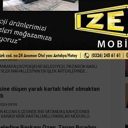
ni aracı oyuncak araba gibi önüne almıştı,
ürücüsü panik dolu saniyeler içerisinde
re sürüklendi
2024 09:30
 SEYİR HALİNDEKİ TIR, AYNI İSTİKAMETTE İLERLEYEN AMİ
K
Nİ ARACI ÖNÜNE ALARAK METRELERC...
ıkta yollar büyükşehir ile yenileniyor
2024 09:30
NMARAŞ BÜYÜKŞEHİR BELEDİYESİ, PAZARCIK NARLI
VLER MAHALLESİ’NİN EN İŞLEK ARTERLERİNDE...
ine düşen yaralı kartalı telef olmaktan
dı
2024 09:30
IN KOZAN İLÇESİNDE BİR VATANDAŞ BAHÇESİNDE
KANADI KIRIK KARTALI MİLLİ PARKLAR MÜDÜRLÜ...
elediye Başkanı Özen, Tapan Bıçağını