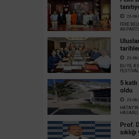
tanıtıy
23-08-
FEKE BEL
AK PARTİ
Ulusla
tarihl
23-08-
BU YIL 8
FESTİVAL
5 katlı
oldu
23-08-
HATAY’IN
HASARLI 
Prof. D
sıklığı