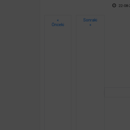
22-08-
«
Sonraki
Önceki
»