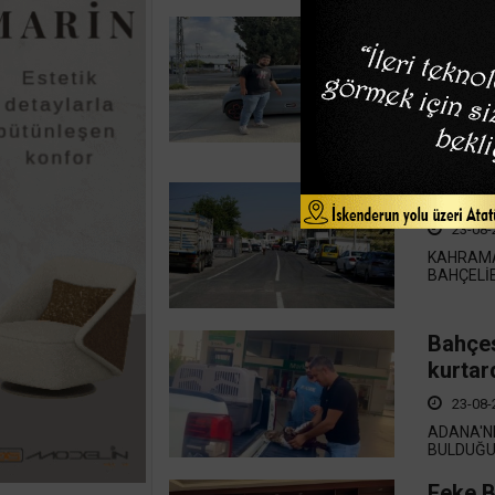
Tır mi
araç s
30 met
23-08-
HATAY’DA
MODEL Mİ
Pazarc
23-08-
KAHRAMA
BAHÇELİE
Bahçes
kurtar
23-08-
ADANA'N
BULDUĞU 
Feke B