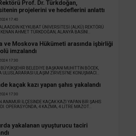
ektörü Prof. Dr. Türkdoğan,
itenin projelerini ve hedeflerini anlattı
2024 17:40
ALAADDİN KEYKUBAT ÜNİVERSİTESİ (ALKÜ) REKTÖRÜ
. KENAN AHMET TÜRKDOĞAN, ALANYA BASINI...
a ve Moskova Hükümeti arasında işbirliği
olü imzalandı
2024 17:30
BÜYÜKŞEHİR BELEDİYE BAŞKANI MUHİTTİN BÖCEK,
ULUSLARARASI ULAŞIM ZİRVESİ'NE KONUŞMACI...
de kaçak kazı yapan şahıs yakalandı
2024 17:30
N ANAMUR İLÇESİNDE KAÇAK KAZI YAPAN BİR ŞAHIS
I. OPERASYONDA, 4 KAZMA, 4 LİTRE MAZOT...
da yakalanan uyuşturucu taciri
andı