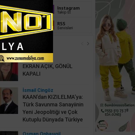
Youtube
Instagram
Abone Ol
Takip Et
Linkedin
RSS
Takip Et
Servisleri
öşe Yazarları
Sucan
EKRAN AÇIK, GÖNÜL
KAPALI
İsmail Cingöz
KAAN’dan KIZILELMA’ya:
Türk Savunma Sanayiinin
Yeni Jeopolitiği ve Çok
Kutuplu Dünyada Türkiye
Osman Onbaşıgil