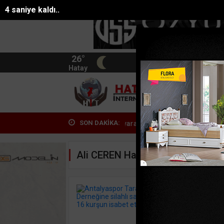
3 saniye kaldı..
26°
BIST
13.744
Hatay
HATA
SON DAKİKA:
ncirleme trafik kazası: 2 yaralı
Denizde can pazarı: Dalgalara kapıla
Ali CEREN Haberleri
Antaly
lokale
23-08-