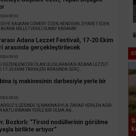
or
2024 09:30
EDİYE BAŞKANI CÖMERT ÖZEN, KENDİSİNİ ZİYARET EDEN
 ADANA MİLLETVEKİLİ SUNAY KARAMIK'...
rarası Adana Lezzet Festivali, 17-20 Ekim
eri arasında gerçekleştirilecek
2024 09:30
.Sİ DÜZENLENECEK OLAN ULUSLARARASI ADANA LEZZET
İ 17-20 EKİM TARİHLERİ ARASINDA GERÇ...
 bina iş makinesinin darbesiyle yerle bir
2024 09:20
 ARSUZ İLÇESİNDE İŞ MAKİNASIYLA ZARAR VERİLEN AĞIR
4 KATLI BİNANIN YERLE BİR OLMA AN...
S
r. Bozkırlı: “Tiroid nodüllerinin görülme
k
 yaşla birlikte artıyor”