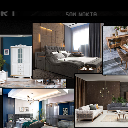
DOLAR
46.2686
EURO
53.5186
AL
Y
GÜNDEM
MAGAZİN
KADIN-YAŞAM
SPOR
SAĞLIK
Sİ
Yazarlar
Web TV
n 2 kişi...
Direğe konan 5 leylekten 3ü elektrik akımına...
Osmaniye
aspor Taraftar Derneğine silahlı saldırıda
 16 kurşun isabet etti
2024 09:50