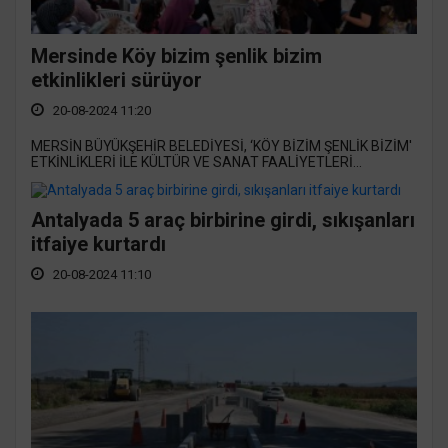
Mersinde Köy bizim şenlik bizim
etkinlikleri sürüyor
20-08-2024 11:20
MERSİN BÜYÜKŞEHİR BELEDİYESİ, ‘KÖY BİZİM ŞENLİK BİZİM'
ETKİNLİKLERİ İLE KÜLTÜR VE SANAT FAALİYETLERİ...
Antalyada 5 araç birbirine girdi, sıkışanları
itfaiye kurtardı
20-08-2024 11:10