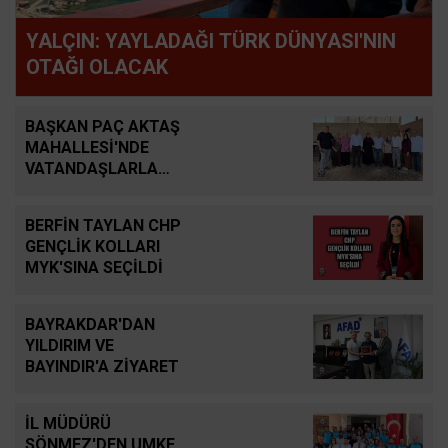
YALÇIN: YAYLADAĞI TÜRK DÜNYASI'NIN
OTAĞI OLACAK
BAŞKAN PAÇ AKTAŞ
MAHALLESİ'NDE
VATANDAŞLARLA
BULUŞTU
BERFİN TAYLAN CHP
GENÇLİK KOLLARI
MYK'SINA SEÇİLDİ
BAYRAKDAR'DAN
YILDIRIM VE
BAYINDIR'A ZİYARET
İL MÜDÜRÜ
SÖNMEZ'DEN UMKE