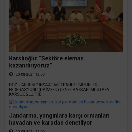
Karslıoğlu: “Sektöre eleman
kazandırıyoruz”
20-08-2024 12:00
DOĞU AKDENİZ İNŞAAT MÜTEAHHİT BİRLİKLERİ
FEDERASYONU (DAİMFED) GENEL BAŞKANI MUSTAFA
KARSLIOĞLU, “HE...
Jandarma, yangınlara karşı ormanları
havadan ve karadan denetliyor
20-08-2024 12:00