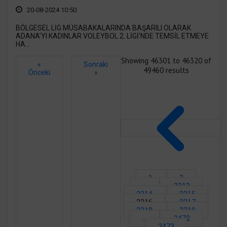
20-08-2024 10:50
BÖLGESEL LİG MÜSABAKALARINDA BAŞARILI OLARAK
ADANA’YI KADINLAR VOLEYBOL 2. LİGİ’NDE TEMSİL ETMEYE
HA...
Showing
46301
to
46320
of
«
Sonraki
49460
results
Önceki
»
1
2
...
2313
2314
2315
2316
2317
2318
2319
...
2472
2473