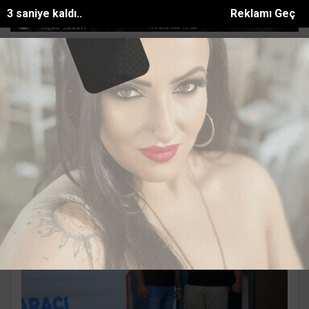
2 saniye kaldı..
Reklamı Geç
çi dükkanında esrarengiz olay: İş ye...
Konut dokunulmazlığını ihlal et
SON DAKİKA:
Ali CEREN Haberleri