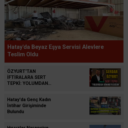
Hatay'da Beyaz Eşya Servisi Alevlere
Teslim Oldu
ÖZYURT'TAN
İFTİRALARA SERT
TEPKİ: YOLUMDAN
DÖNMEYECEĞİM
Hatay'da Genç Kadın
İntihar Girişiminde
Bulundu
Hırsızlar Narenciye