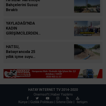
Bahçelerini Susuz
Bıraktı
YAYLADAĞI'NDA
KADIN
GİRİŞİMCİLERDEN
ÖRNEK BAŞARI
HATSU,
Batıayrancıda 25
yıllık içme suyu
şebekesini yeniliyor
HATAY INTERNET TV 2014-2020
Onemsoft |
Haber Yazılımı
Künye
Gizlilik Politikası
Sitene Ekle
|
İletişim